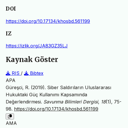
DOI
https://doi.org/10.17134/khosbd.561199
IZ
https://izlik.org/JA83GZ35LJ
Kaynak Göster
RIS
/
Bibtex
APA
Güreşci, R. (2019). Siber Saldırıların Uluslararası
Hukuktaki Güç Kullanımı Kapsamında
Değerlendirmesi.
Savunma Bilimleri Dergisi
,
18
(1), 75-
98.
https://doi.org/10.17134/khosbd.561199
AMA