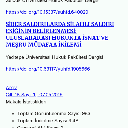
Selcuk Universitesi Hukuk Fakultesi Dergisi
https://doi.org/10.15337/suhfd.640029
SİBER SALDIRILARDA SİLAHLI SALDIRI
EŞİĞİNİN BELİRLENMESİ:
ULUSLARARASI HUKUKTA İSNAT VE
MEŞRU MÜDAFAA İKİLEMİ
Yeditepe Üniversitesi Hukuk Fakültesi Dergisi
https://doi.org/10.63117/yuhfd.1905666
Arşiv
Cilt: 18 Sayı: 1 , 07.05.2019
Makale İstatistikleri
Toplam Görüntülenme Sayısı
983
Toplam İndirilme Sayısı
3.4B
Crossref Atıf Sayısı
2