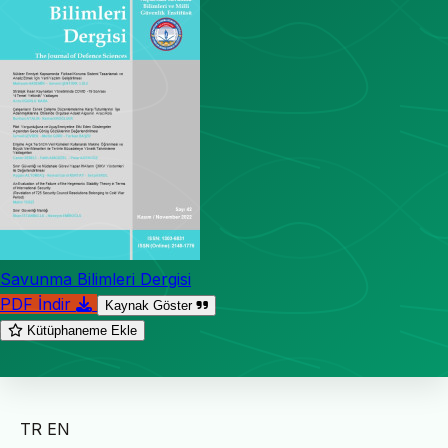
Savunma Bilimleri Dergisi
PDF İndir
Kaynak Göster
Kütüphaneme Ekle
TR
EN