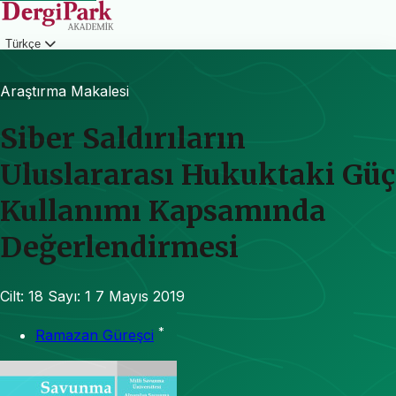
Türkçe
Giriş
Araştırma Makalesi
Siber Saldırıların
Uluslararası Hukuktaki Güç
Kullanımı Kapsamında
Değerlendirmesi
Cilt: 18
Sayı: 1
7 Mayıs 2019
*
Ramazan Güreşci