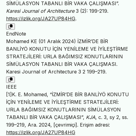
SİMÜLASYON TABANLI BİR VAKA ÇALIŞMASI”.
Karesi Journal of Architecture
3 (2): 199-219.
https://izlik.org/JA27UP84HG
.
EndNote
Mohamed KE (01 Aralık 2024) İZMİR’DE BİR
BANLİYÖ KONUTU İÇİN YENİLEME VE İYİLEŞTİRME
STRATEJİLERİ: URLA BAĞIMSIZ KONUTLARININ
SİMÜLASYON TABANLI BİR VAKA ÇALIŞMASI.
Karesi Journal of Architecture 3 2 199–219.
IEEE
[1]K. E. Mohamed, “İZMİR’DE BİR BANLİYÖ KONUTU
İÇİN YENİLEME VE İYİLEŞTİRME STRATEJİLERİ:
URLA BAĞIMSIZ KONUTLARININ SİMÜLASYON
TABANLI BİR VAKA ÇALIŞMASI”,
KJA
, c. 3, sy 2, ss.
199–219, Ara. 2024, [çevrimiçi]. Erişim adresi:
https://izlik.org/JA27UP84HG