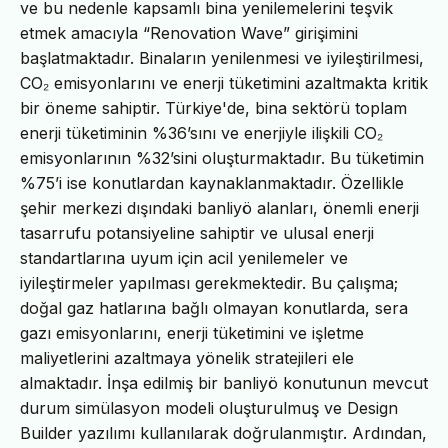
ve bu nedenle kapsamlı bina yenilemelerini teşvik
etmek amacıyla “Renovation Wave” girişimini
başlatmaktadır. Binaların yenilenmesi ve iyileştirilmesi,
CO₂ emisyonlarını ve enerji tüketimini azaltmakta kritik
bir öneme sahiptir. Türkiye'de, bina sektörü toplam
enerji tüketiminin %36’sını ve enerjiyle ilişkili CO₂
emisyonlarının %32’sini oluşturmaktadır. Bu tüketimin
%75’i ise konutlardan kaynaklanmaktadır. Özellikle
şehir merkezi dışındaki banliyö alanları, önemli enerji
tasarrufu potansiyeline sahiptir ve ulusal enerji
standartlarına uyum için acil yenilemeler ve
iyileştirmeler yapılması gerekmektedir. Bu çalışma;
doğal gaz hatlarına bağlı olmayan konutlarda, sera
gazı emisyonlarını, enerji tüketimini ve işletme
maliyetlerini azaltmaya yönelik stratejileri ele
almaktadır. İnşa edilmiş bir banliyö konutunun mevcut
durum simülasyon modeli oluşturulmuş ve Design
Builder yazılımı kullanılarak doğrulanmıştır. Ardından,