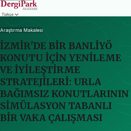
Türkçe
Giriş
Araştırma Makalesi
İZMİR'DE BİR BANLİYÖ
KONUTU İÇİN YENİLEME
VE İYİLEŞTİRME
STRATEJİLERİ: URLA
BAĞIMSIZ KONUTLARININ
SİMÜLASYON TABANLI
BİR VAKA ÇALIŞMASI