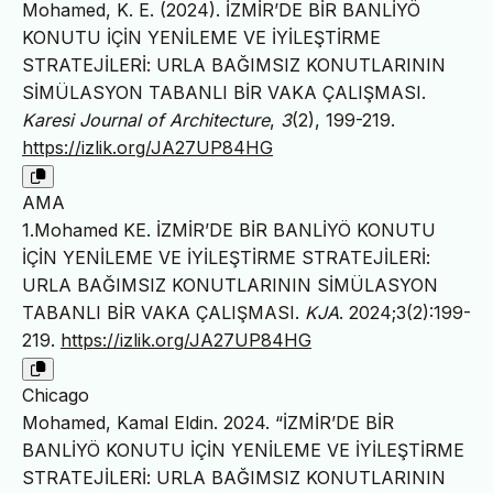
Mohamed, K. E. (2024). İZMİR’DE BİR BANLİYÖ
KONUTU İÇİN YENİLEME VE İYİLEŞTİRME
STRATEJİLERİ: URLA BAĞIMSIZ KONUTLARININ
SİMÜLASYON TABANLI BİR VAKA ÇALIŞMASI.
Karesi Journal of Architecture
,
3
(2), 199-219.
https://izlik.org/JA27UP84HG
AMA
1.Mohamed KE. İZMİR’DE BİR BANLİYÖ KONUTU
İÇİN YENİLEME VE İYİLEŞTİRME STRATEJİLERİ:
URLA BAĞIMSIZ KONUTLARININ SİMÜLASYON
TABANLI BİR VAKA ÇALIŞMASI.
KJA
. 2024;3(2):199-
219.
https://izlik.org/JA27UP84HG
Chicago
Mohamed, Kamal Eldin. 2024. “İZMİR’DE BİR
BANLİYÖ KONUTU İÇİN YENİLEME VE İYİLEŞTİRME
STRATEJİLERİ: URLA BAĞIMSIZ KONUTLARININ