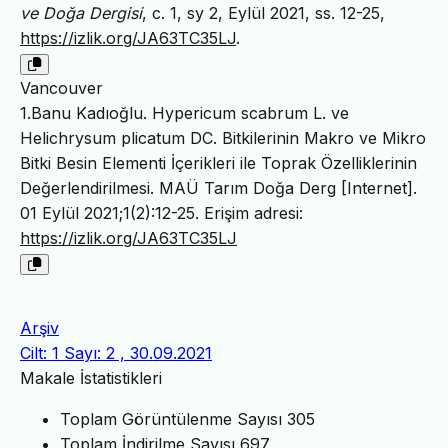
ve Doğa Dergisi
, c. 1, sy 2, Eylül 2021, ss. 12-25,
https://izlik.org/JA63TC35LJ
.
Vancouver
1.Banu Kadıoğlu. Hypericum scabrum L. ve
Helichrysum plicatum DC. Bitkilerinin Makro ve Mikro
Bitki Besin Elementi İçerikleri ile Toprak Özelliklerinin
Değerlendirilmesi. MAÜ Tarım Doğa Derg [Internet].
01 Eylül 2021;1(2):12-25. Erişim adresi:
https://izlik.org/JA63TC35LJ
Arşiv
Cilt: 1 Sayı: 2 , 30.09.2021
Makale İstatistikleri
Toplam Görüntülenme Sayısı
305
Toplam İndirilme Sayısı
697