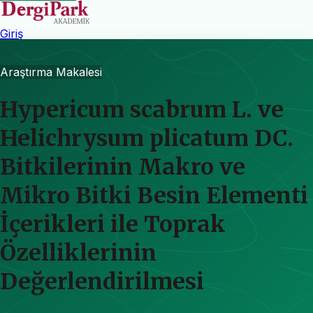
Giriş
Araştırma Makalesi
Hypericum scabrum L. ve
Helichrysum plicatum DC.
Bitkilerinin Makro ve
Mikro Bitki Besin Elementi
İçerikleri ile Toprak
Özelliklerinin
Değerlendirilmesi