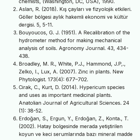
chemists, (Washington, DC, USA), 1990.
Aslan, R. (2018). Kış çayları ve fizyolojik etkileri.
Göller bölgesi aylık hakemli ekonomi ve kültür
dergisi. 5, 5-11.
Bouyoucos, G. J. (1951). A Recalibration of the
hydrometer method for making mechanical
analysis of soils. Agronomy Journal. 43, 434-
438.
Broadley, M. R., White, P.J., Hammond, J.P,.,
Zelko, I., Lux, A. (2007). Zinc in plants. New
Phytologist. 173(4): 677–702.
Cirak, C., Kurt, D. (2014). Hypericum species
and uses as important medicinal plants.
Anatolian Journal of Agricultural Sciences. 24
(1): 38-52.
Erdoğan, S., Ergun, Y., Erdoğan, Z., Konta., T.
(2002). Hatay bolgesinde merada yetiştirilen
koyun ve keci serumlarında bazı mineral madde