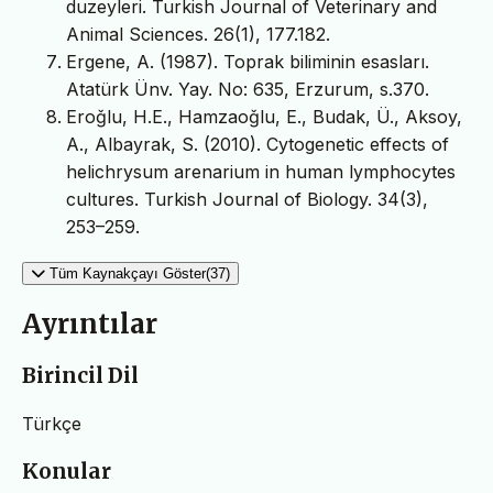
duzeyleri. Turkish Journal of Veterinary and
Animal Sciences. 26(1), 177.182.
Ergene, A. (1987). Toprak biliminin esasları.
Atatürk Ünv. Yay. No: 635, Erzurum, s.370.
Eroǧlu, H.E., Hamzaoǧlu, E., Budak, Ü., Aksoy,
A., Albayrak, S. (2010). Cytogenetic effects of
helichrysum arenarium in human lymphocytes
cultures. Turkish Journal of Biology. 34(3),
253–259.
Tüm Kaynakçayı Göster(37)
Ayrıntılar
Birincil Dil
Türkçe
Konular