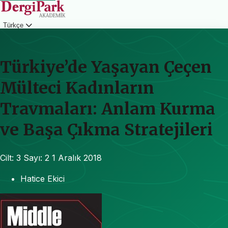
Türkçe
Giriş
Türkiye’de Yaşayan Çeçen
Mülteci Kadınların
Travmaları: Anlam Kurma
ve Başa Çıkma Stratejileri
Cilt: 3
Sayı: 2
1 Aralık 2018
Hatice Ekici