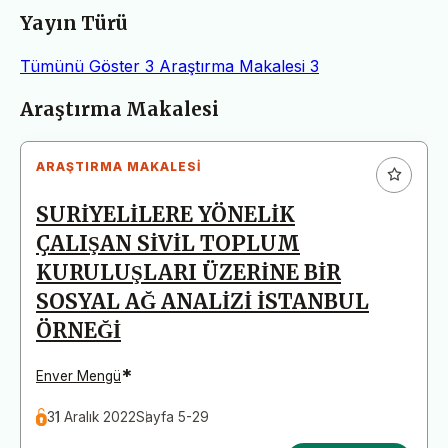
Yayın Türü
Tümünü Göster
3
Araştırma Makalesi
3
Makaleler
Araştırma Makalesi
ARAŞTIRMA MAKALESI
SURİYELİLERE YÖNELİK
ÇALIŞAN SİVİL TOPLUM
KURULUŞLARI ÜZERİNE BİR
SOSYAL AĞ ANALİZİ İSTANBUL
ÖRNEĞİ
*
Enver Mengü
31 Aralık 2022
Sayfa 5-29