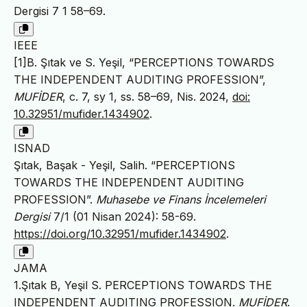
Dergisi 7 1 58–69.
IEEE
[1]B. Şıtak ve S. Yeşil, “PERCEPTIONS TOWARDS
THE INDEPENDENT AUDITING PROFESSION”,
MUFİDER
, c. 7, sy 1, ss. 58–69, Nis. 2024,
doi:
10.32951/mufider.1434902
.
ISNAD
Şıtak, Başak - Yeşil, Salih. “PERCEPTIONS
TOWARDS THE INDEPENDENT AUDITING
PROFESSION”.
Muhasebe ve Finans İncelemeleri
Dergisi
7/1 (01 Nisan 2024): 58-69.
https://doi.org/10.32951/mufider.1434902
.
JAMA
1.Şıtak B, Yeşil S. PERCEPTIONS TOWARDS THE
INDEPENDENT AUDITING PROFESSION.
MUFİDER
.