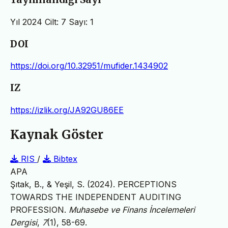
Yıl 2024 Cilt: 7 Sayı: 1
DOI
https://doi.org/10.32951/mufider.1434902
IZ
https://izlik.org/JA92GU86EE
Kaynak Göster
RIS
/
Bibtex
APA
Şıtak, B., & Yeşil, S. (2024). PERCEPTIONS
TOWARDS THE INDEPENDENT AUDITING
PROFESSION.
Muhasebe ve Finans İncelemeleri
Dergisi
,
7
(1), 58-69.