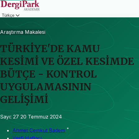
Türkçe
Giriş
Araştırma Makalesi
TÜRKİYE'DE KAMU
KESİMİ VE ÖZEL KESİMDE
BÜTÇE - KONTROL
UYGULAMASININ
GELİŞİMİ
Sayı: 27
20 Temmuz 2024
*
Ahmet Cemkut Badem
Vasfi Haftacı