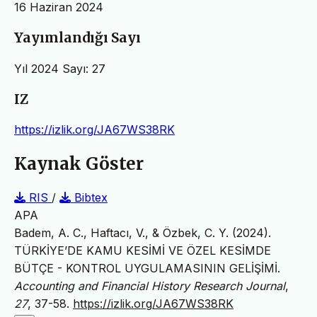
16 Haziran 2024
Yayımlandığı Sayı
Yıl 2024 Sayı: 27
IZ
https://izlik.org/JA67WS38RK
Kaynak Göster
RIS
/
Bibtex
APA
Badem, A. C., Haftacı, V., & Özbek, C. Y. (2024).
TÜRKİYE’DE KAMU KESİMİ VE ÖZEL KESİMDE
BÜTÇE - KONTROL UYGULAMASININ GELİŞİMİ.
Accounting and Financial History Research Journal
,
27
, 37-58.
https://izlik.org/JA67WS38RK