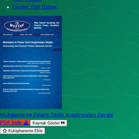
Cevdet Yiğit Özbek
Muhasebe ve Finans Tarihi Araştırmaları Dergisi
PDF İndir
Kaynak Göster
Kütüphaneme Ekle