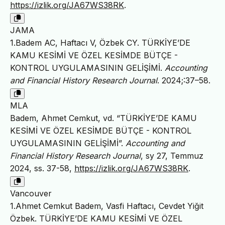
https://izlik.org/JA67WS38RK
.
JAMA
1.Badem AC, Haftacı V, Özbek CY. TÜRKİYE’DE
KAMU KESİMİ VE ÖZEL KESİMDE BÜTÇE -
KONTROL UYGULAMASININ GELİŞİMİ.
Accounting
and Financial History Research Journal
. 2024;:37–58.
MLA
Badem, Ahmet Cemkut, vd. “TÜRKİYE’DE KAMU
KESİMİ VE ÖZEL KESİMDE BÜTÇE - KONTROL
UYGULAMASININ GELİŞİMİ”.
Accounting and
Financial History Research Journal
, sy 27, Temmuz
2024, ss. 37-58,
https://izlik.org/JA67WS38RK
.
Vancouver
1.Ahmet Cemkut Badem, Vasfi Haftacı, Cevdet Yiğit
Özbek. TÜRKİYE’DE KAMU KESİMİ VE ÖZEL