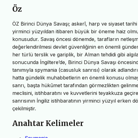
Öz
ÖZ Birinci Dünya Savaşı; askerî, harp ve siyaset tarihi 
yirminci yüzyıldan itibaren büyük bir öneme haiz olmuş 
konusudur. Savaş öncesi dönemde, tarafların netleşmes
değerlendirilmesi devlet güvenliğinin en önemli günde
her türlü terslik ve gariplik, bir Alman tehdidi gibi a
sonucunda İngiltere’de, Birinci Dünya Savaşı öncesinde 
tanımıyla spymania (casusluk sanrısı) olarak adlandırıl
hatta gündelik muhabbetlerin en önemli konusu olmay
sanrı, başta hükûmet tarafından görmezlikten gelinmeye
meclisini, istihbaratını ve kuvvetlerini teyakkuza geçi
sanrısının İngiliz istihbaratının yirminci yüzyıl erken
çekilmiştir.
Anahtar Kelimeler
Spymania