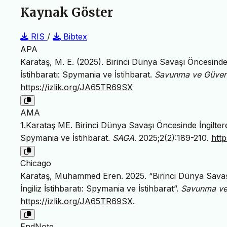
Kaynak Göster
RIS
/
Bibtex
APA
Karataş, M. E. (2025). Birinci Dünya Savaşı Öncesinde 
İstihbaratı: Spymania ve İstihbarat.
Savunma ve Güvenli
https://izlik.org/JA65TR69SX
AMA
1.Karataş ME. Birinci Dünya Savaşı Öncesinde İngiltere’
Spymania ve İstihbarat.
SAGA
. 2025;2(2):189-210.
htt
Chicago
Karataş, Muhammed Eren. 2025. “Birinci Dünya Savaşı
İngiliz İstihbaratı: Spymania ve İstihbarat”.
Savunma ve 
https://izlik.org/JA65TR69SX
.
EndNote