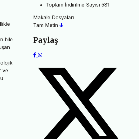
Toplam İndirilme Sayısı
581
Makale Dosyaları
likle
Tam Metin
Paylaş
n bile
luşan
olojik
r ve
bu