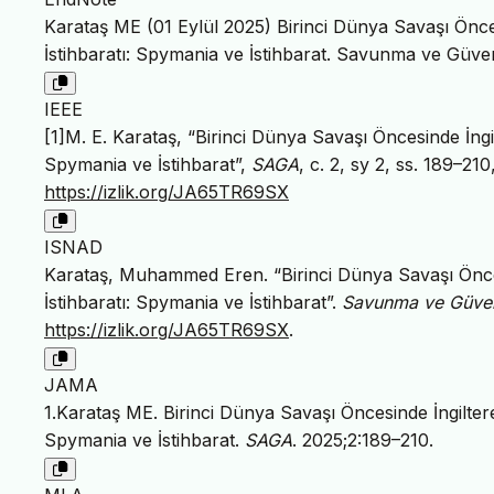
Karataş ME (01 Eylül 2025) Birinci Dünya Savaşı Önces
İstihbaratı: Spymania ve İstihbarat. Savunma ve Güven
IEEE
[1]M. E. Karataş, “Birinci Dünya Savaşı Öncesinde İngil
Spymania ve İstihbarat”,
SAGA
, c. 2, sy 2, ss. 189–210
https://izlik.org/JA65TR69SX
ISNAD
Karataş, Muhammed Eren. “Birinci Dünya Savaşı Öncesi
İstihbaratı: Spymania ve İstihbarat”.
Savunma ve Güvenl
https://izlik.org/JA65TR69SX
.
JAMA
1.Karataş ME. Birinci Dünya Savaşı Öncesinde İngiltere’
Spymania ve İstihbarat.
SAGA
. 2025;2:189–210.