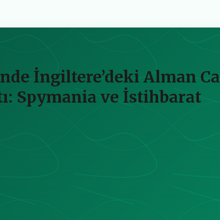
nde İngiltere’deki Alman Ca
tı: Spymania ve İstihbarat