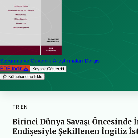
Savunma ve Güvenlik Araştırmaları Dergisi
PDF İndir
Kaynak Göster
Kütüphaneme Ekle
TR
EN
Birinci Dünya Savaşı Öncesinde 
Endişesiyle Şekillenen İngiliz İs