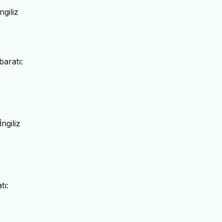
giliz
baratı:
ngiliz
tı: