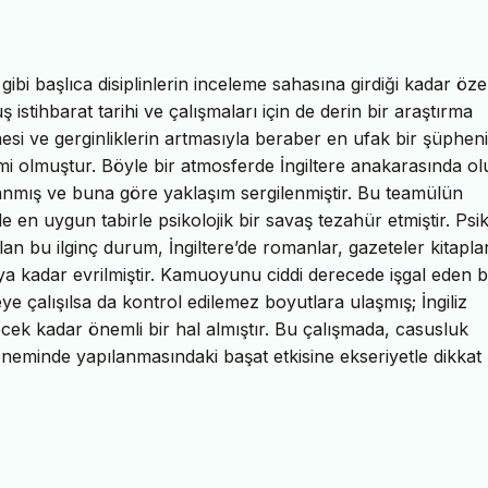
gibi başlıca disiplinlerin inceleme sahasına girdiği kadar özel
istihbarat tarihi ve çalışmaları için de derin bir araştırma
i ve gerginliklerin artmasıyla beraber en ufak bir şüpheni
mi olmuştur. Böyle bir atmosferde İngiltere anakarasında o
lgılanmış ve buna göre yaklaşım sergilenmiştir. Bu teamülün
en uygun tabirle psikolojik bir savaş tezahür etmiştir. Psik
an bu ilginç durum, İngiltere’de romanlar, gazeteler kitapla
a kadar evrilmiştir. Kamuoyunu ciddi derecede işgal eden 
 çalışılsa da kontrol edilemez boyutlara ulaşmış; İngiliz
recek kadar önemli bir hal almıştır. Bu çalışmada, casusluk
 döneminde yapılanmasındaki başat etkisine ekseriyetle dikkat