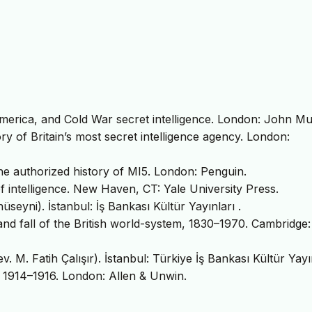
 America, and Cold War secret intelligence. London: John Mu
y of Britain’s most secret intelligence agency. London:
he authorized history of MI5. London: Penguin.
f intelligence. New Haven, CT: Yale University Press.
üseyni). İstanbul: İş Bankası Kültür Yayınları .
and fall of the British world-system, 1830–1970. Cambridge:
 M. Fatih Çalışır). İstanbul: Türkiye İş Bankası Kültür Yayın
, 1914–1916. London: Allen & Unwin.