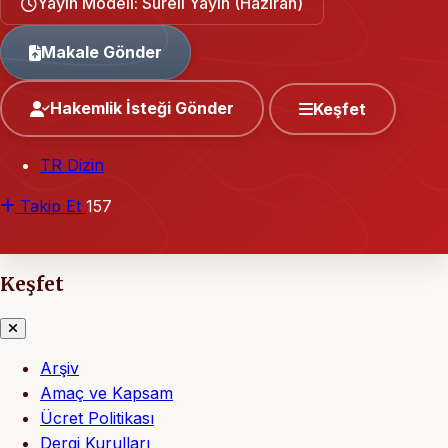
Yayın Modeli: Süreli Yayın (Haziran)
Makale Gönder
Hakemlik İsteği Gönder
Keşfet
TR Dizin
Takip Et
157
Keşfet
Arşiv
Amaç ve Kapsam
Ücret Politikası
Dergi Kurulları