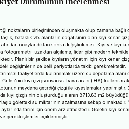
ülkiyet Durumunun İncelenmesi
siştiği noktaların birleşiminden oluşmakta olup zamana bağlı 
lık, bataklık vb. alanların doğal sınırı olan kıyı kenar çizg
arafından onaylandıktan sonra değiştirilemez. Kıyı ve kıyı ke
a fotogrametri, uzaktan algılama, lidar gibi modern teknikle
dir. Planlı bir şekilde kıyıların yönetimi için kıyı kenar çizg
ndeki değişimlerin de belli periyotlarda takibi gerekmektedir.
tarımsal faaliyetlerde kullanılmak üzere su depolama alanı 
r Göleti'nin kıyı çizgisi insansız hava aracı (İHA) kullanılara
unun meydana getirdiği çizgi ile kıyaslamalar yapılmıştır.
dığında kıyı çizgisinin oluşturduğu alanın 8713.83 m2 büyüdüğü
laşıp göletteki su miktarının azalmasına sebep olmaktadır. Y
 aylarında tarım için önem arz etmektedir. Göletin kıyı kena
ve gerekli işlemler açıklanmıştır.