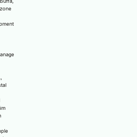
 Buffa,
 zone
lopment
Manage
,
tal
l
şim
n
mple