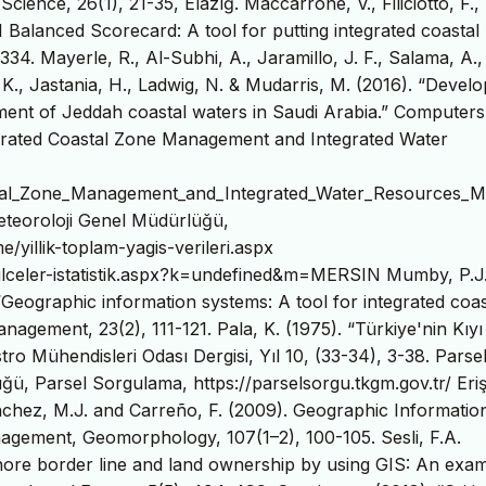
Science, 26(1), 21-35, Elazığ. Maccarrone, V., Filiciotto, F.,
 Balanced Scorecard: A tool for putting integrated coastal
34. Mayerle, R., Al-Subhi, A., Jaramillo, J. F., Salama, A.,
e K., Jastania, H., Ladwig, N. & Mudarris, M. (2016). “Deve
ment of Jeddah coastal waters in Saudi Arabia.” Computers
egrated Coastal Zone Management and Integrated Water
oastal_Zone_Management_and_Integrated_Water_Resources_
eteoroloji Genel Müdürlüğü,
yillik-toplam-yagis-verileri.aspx
-ilceler-istatistik.aspx?k=undefined&m=MERSIN Mumby, P.J.
 “Geographic information systems: A tool for integrated coas
agement, 23(2), 111-121. Pala, K. (1975). “Türkiye'nin Kıyı
ro Mühendisleri Odası Dergisi, Yıl 10, (33-34), 3-38. Parse
ü, Parsel Sorgulama, https://parselsorgu.tkgm.gov.tr/ Eri
ánchez, M.J. and Carreño, F. (2009). Geographic Informatio
agement, Geomorphology, 107(1–2), 100-105. Sesli, F.A.
shore border line and land ownership by using GIS: An exa