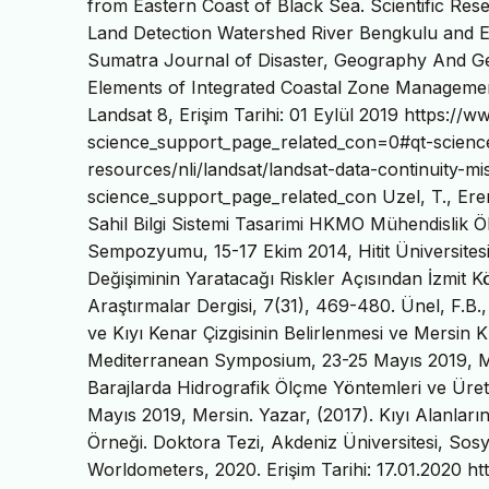
from Eastern Coast of Black Sea. Scientific Rese
Land Detection Watershed River Bengkulu and Ef
Sumatra Journal of Disaster, Geography And Geo
Elements of Integrated Coastal Zone Managemen
Landsat 8, Erişim Tarihi: 01 Eylül 2019 https://
science_support_page_related_con=0#qt-scienc
resources/nli/landsat/landsat-data-continuity-
science_support_page_related_con Uzel, T., Eren,
Sahil Bilgi Sistemi Tasarimi HKMO Mühendislik 
Sempozyumu, 15-17 Ekim 2014, Hitit Üniversitesi
Değişiminin Yaratacağı Riskler Açısından İzmit Kö
Araştırmalar Dergisi, 7(31), 469-480. Ünel, F.B., 
ve Kıyı Kenar Çizgisinin Belirlenmesi ve Mersin Kıy
Mediterranean Symposium, 23-25 Mayıs 2019, Mers
Barajlarda Hidrografik Ölçme Yöntemleri ve Üret
Mayıs 2019, Mersin. Yazar, (2017). Kıyı Alanl
Örneği. Doktora Tezi, Akdeniz Üniversitesi, Sosy
Worldometers, 2020. Erişim Tarihi: 17.01.2020 h