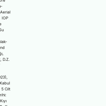
öre
a-
Aerial
, IOP
e
 Su
lak-
and
ı,
, D.Z.
f
023),
 Kabul
5 Cilt
ihi:
Kıyı