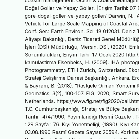
coastal management. Ocean & Coastal Managemen
Doğal Göller ve Yapay Göller, [Erişim Tarihi: 07
gore-dogal-goller-ve-yapay-goller/ Darwin, N., 
Vehicle for Large Scale Mapping of Coastal Area
Conf. Ser.: Earth Environ. Sci. 18 012031. Deniz Ti
Altyapı Bakanlığı, Deniz Ticareti Genel Müdürlüğ
İşleri (DSİ) Müdürlüğü, Mersin. DSİ, (2020). Em
Sorumlulukları, Erişim Taihi: 17 Ocak 2020 htt
kamulastirma Eisenbeiss, H. (2009). İHA photog
Photogrammetry, ETH Zurich, Switzerland. Ekon
Strateji Geliştirme Dairesi Başkanlığı, Ankara. Er
& Bayram, B. (2018). “Rastgele Orman Yöntemi Kul
Geomatics, 3(2), 100-107. FIG, 2020, Smart S
Netherlands. https://www.fig.net/fig2020/call.ht
T.C. Cumhurbaşkanlığı, Strateji ve Bütçe Başkanl
Tarihi : 4/4/1990, Yayımlandığı Resmî Gazete : Ta
: 29 Sayfa : 76. Kıyı Yönetmeliği, (1990). Kıyı
03.08.1990 Resmî Gazete Sayısı: 20594. Korkmaz,