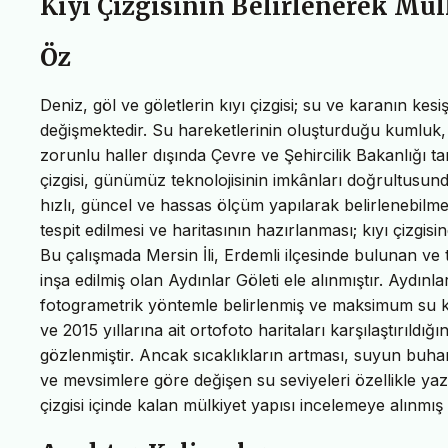
Kıyı Çizgisinin Belirlenerek M
Öz
Deniz, göl ve göletlerin kıyı çizgisi; su ve karanın ke
değişmektedir. Su hareketlerinin oluşturduğu kumluk, taş
zorunlu haller dışında Çevre ve Şehircilik Bakanlığı t
çizgisi, günümüz teknolojisinin imkânları doğrultusund
hızlı, güncel ve hassas ölçüm yapılarak belirlenebilmekte
tespit edilmesi ve haritasının hazırlanması; kıyı çizgisi
Bu çalışmada Mersin İli, Erdemli ilçesinde bulunan ve 
inşa edilmiş olan Aydınlar Göleti ele alınmıştır. Aydınla
fotogrametrik yöntemle belirlenmiş ve maksimum su kot
ve 2015 yıllarına ait ortofoto haritaları karşılaştırıl
gözlenmiştir. Ancak sıcaklıkların artması, suyun buhar
ve mevsimlere göre değişen su seviyeleri özellikle yaz
çizgisi içinde kalan mülkiyet yapısı incelemeye alınmış 