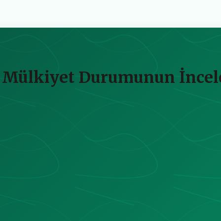
ek Mülkiyet Durumunun İnce