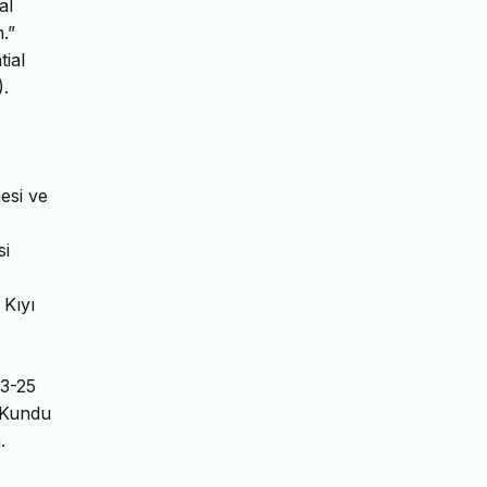
al
.”
ial
.
esi ve
si
 Kıyı
23-25
-Kundu
.