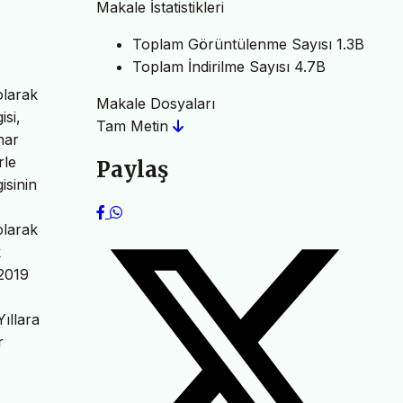
Makale İstatistikleri
Toplam Görüntülenme Sayısı
1.3B
Toplam İndirilme Sayısı
4.7B
olarak
Makale Dosyaları
isi,
Tam Metin
nar
rle
Paylaş
isinin
olarak
k
 2019
ıllara
r