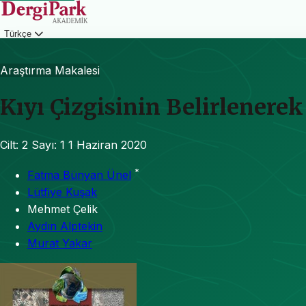
Türkçe
Giriş
Araştırma Makalesi
Kıyı Çizgisinin Belirlener
Cilt: 2
Sayı: 1
1 Haziran 2020
*
Fatma Bünyan Ünel
Lütfiye Kuşak
Mehmet Çelik
Aydın Alptekin
Murat Yakar