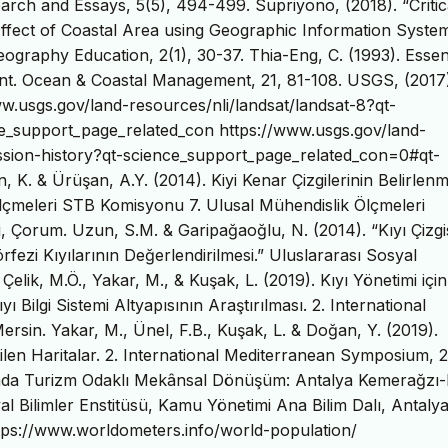
arch and Essays, 5(5), 494-499. Supriyono, (2018). “Critic
fect of Coastal Area using Geographic Information System
graphy Education, 2(1), 30-37. Thia-Eng, C. (1993). Essent
t. Ocean & Coastal Management, 21, 81-108. USGS, (2017)
www.usgs.gov/land-resources/nli/landsat/landsat-8?qt-
e_support_page_related_con https://www.usgs.gov/land-
mission-history?qt-science_support_page_related_con=0#qt-
 K. & Ürüşan, A.Y. (2014). Kiyi Kenar Çizgilerinin Belirlenm
Ölçmeleri STB Komisyonu 7. Ulusal Mühendislik Ölçmeleri
, Çorum. Uzun, S.M. & Garipağaoğlu, N. (2014). “Kıyı Çizgi
rfezi Kıyılarının Değerlendirilmesi.” Uluslararası Sosyal
Çelik, M.Ö., Yakar, M., & Kuşak, L. (2019). Kıyı Yönetimi için
ı Bilgi Sistemi Altyapısının Araştırılması. 2. International
in. Yakar, M., Ünel, F.B., Kuşak, L. & Doğan, Y. (2019).
ilen Haritalar. 2. International Mediterranean Symposium, 
arında Turizm Odaklı Mekânsal Dönüşüm: Antalya Kemerağzı
al Bilimler Enstitüsü, Kamu Yönetimi Ana Bilim Dalı, Antalya
ttps://www.worldometers.info/world-population/