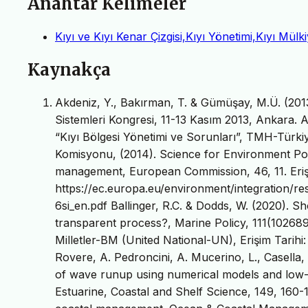
Anahtar Kelimeler
Kıyı ve Kıyı Kenar Çizgisi,Kıyı Yönetimi,Kıyı Mülki
Kaynakça
Akdeniz, Y., Bakırman, T. & Gümüşay, M.Ü. (2013)
Sistemleri Kongresi, 11-13 Kasım 2013, Ankara. Aky
“Kıyı Bölgesi Yönetimi ve Sorunları”, TMH-Türk
Komisyonu, (2014). Science for Environment Poli
management, European Commission, 46, 11. Erişi
https://ec.europa.eu/environment/integration/
6si_en.pdf Ballinger, R.C. & Dodds, W. (2020). S
transparent process?, Marine Policy, 111(102689
Milletler-BM (United National-UN), Erişim Tarihi
Rovere, A. Pedroncini, A. Mucerino, L., Casella, 
of wave runup using numerical models and low-a
Estuarine, Coastal and Shelf Science, 149, 160-1