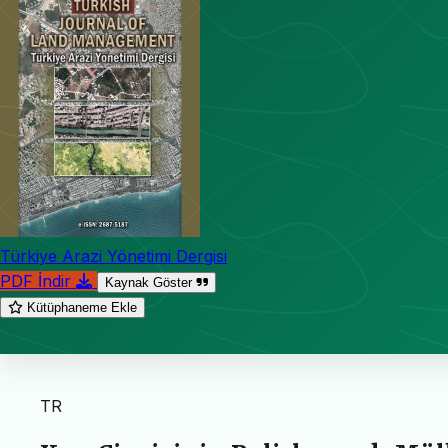
Türkiye Arazi Yönetimi Dergisi
PDF İndir
Kaynak Göster
Kütüphaneme Ekle
TR