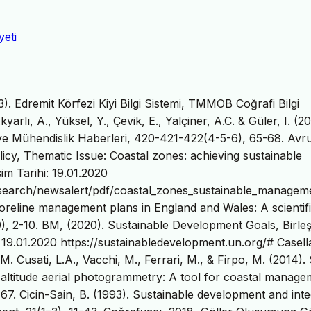
yeti
. Edremit Körfezi Kiyi Bilgi Sistemi, TMMOB Coğrafi Bilgi
arlı, A., Yüksel, Y., Çevik, E., Yalçiner, A.C. & Güler, I. (2
iye Mühendislik Haberleri, 420-421-422(4-5-6), 65-68. Avr
cy, Thematic Issue: Coastal zones: achieving sustainable
m Tarihi: 19.01.2020
research/newsalert/pdf/coastal_zones_sustainable_managem
horeline management plans in England and Wales: A scientif
), 2-10. BM, (2020). Sustainable Development Goals, Birle
: 19.01.2020 https://sustainabledevelopment.un.org/# Casella
M. Cusati, L.A., Vacchi, M., Ferrari, M., & Firpo, M. (2014).
ltitude aerial photogrammetry: A tool for coastal manage
67. Cicin-Sain, B. (1993). Sustainable development and int