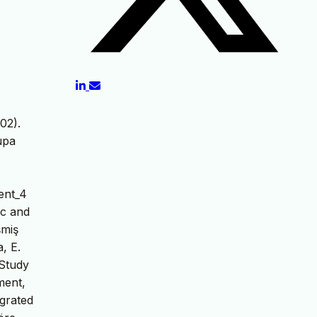
002).
upa
ent_4
ic and
şmiş
, E.
 Study
ment,
egrated