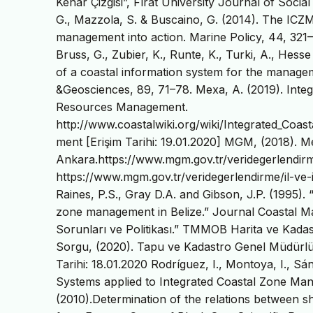
Kenar Çizgisi”, Fırat University Journal of Social 
G., Mazzola, S. & Buscaino, G. (2014). The ICZM
management into action. Marine Policy, 44, 321–3
Bruss, G., Zubier, K., Runte, K., Turki, A., Hess
of a coastal information system for the manage
&Geosciences, 89, 71–78. Mexa, A. (2019). Int
Resources Management.
http://www.coastalwiki.org/wiki/Integrated_C
ment [Erişim Tarihi: 19.01.2020] MGM, (2018). M
Ankara.https://www.mgm.gov.tr/veridegerlendirme/
https://www.mgm.gov.tr/veridegerlendirme/il-ve
Raines, P.S., Gray D.A. and Gibson, J.P. (1995).
zone management in Belize.” Journal Coastal Man
Sorunları ve Politikası.” TMMOB Harita ve Kadast
Sorgu, (2020). Tapu ve Kadastro Genel Müdürlüğ
Tarihi: 18.01.2020 Rodríguez, I., Montoya, I., S
Systems applied to Integrated Coastal Zone Man
(2010).Determination of the relations between 