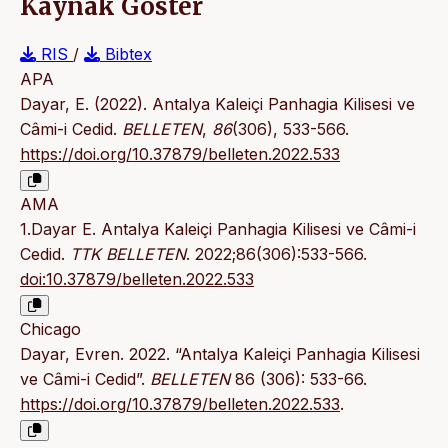
Kaynak Göster
RIS
/
Bibtex
APA
Dayar, E. (2022). Antalya Kaleiçi Panhagia Kilisesi ve
Câmi-i Cedid.
BELLETEN
,
86
(306), 533-566.
https://doi.org/10.37879/belleten.2022.533
AMA
1.Dayar E. Antalya Kaleiçi Panhagia Kilisesi ve Câmi-i
Cedid.
TTK BELLETEN
. 2022;86(306):533-566.
doi:10.37879/belleten.2022.533
Chicago
Dayar, Evren. 2022. “Antalya Kaleiçi Panhagia Kilisesi
ve Câmi-i Cedid”.
BELLETEN
86 (306): 533-66.
https://doi.org/10.37879/belleten.2022.533
.