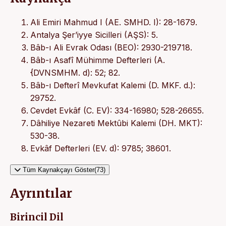
Ali Emiri Mahmud I (AE. SMHD. I): 28-1679.
Antalya Şer’iyye Sicilleri (AŞS): 5.
Bâb-ı Ali Evrak Odası (BEO): 2930-219718.
Bâb-ı Asafî Mühimme Defterleri (A.
{DVNSMHM. d): 52; 82.
Bâb-ı Defterî Mevkufat Kalemi (D. MKF. d.):
29752.
Cevdet Evkâf (C. EV): 334-16980; 528-26655.
Dâhiliye Nezareti Mektûbi Kalemi (DH. MKT):
530-38.
Evkâf Defterleri (EV. d): 9785; 38601.
Tüm Kaynakçayı Göster(73)
Ayrıntılar
Birincil Dil