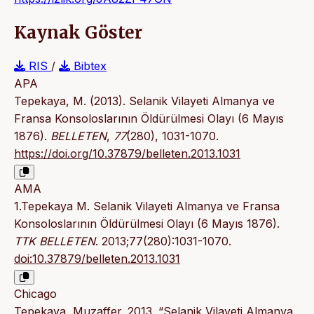
Kaynak Göster
RIS
/
Bibtex
APA
Tepekaya, M. (2013). Selanik Vilayeti Almanya ve
Fransa Kon­soloslarının Öldürülmesi Olayı (6 Mayıs
1876).
BELLETEN
,
77
(280), 1031-1070.
https://doi.org/10.37879/belleten.2013.1031
AMA
1.Tepekaya M. Selanik Vilayeti Almanya ve Fransa
Kon­soloslarının Öldürülmesi Olayı (6 Mayıs 1876).
TTK BELLETEN
. 2013;77(280):1031-1070.
doi:10.37879/belleten.2013.1031
Chicago
Tepekaya, Muzaffer. 2013. “Selanik Vilayeti Almanya