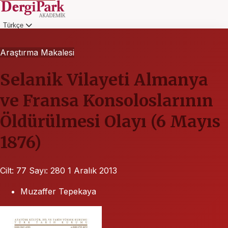
Türkçe
Giriş
Araştırma Makalesi
Selanik Vilayeti Almanya
ve Fransa Kon­soloslarının
Öldürülmesi Olayı (6 Mayıs
1876)
Cilt: 77
Sayı: 280
1 Aralık 2013
Muzaffer Tepekaya