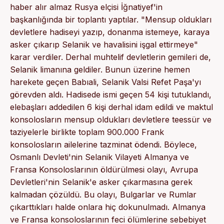
haber alır almaz Rusya elçisi İğnatiyef'in
başkanlığında bir toplantı yaptılar. "Mensup oldukları
devletlere hadiseyi yazıp, donanma istemeye, karaya
asker çıkarıp Selanik ve havalisini işgal ettirme­ye"
karar verdiler. Derhal muhtelif devletlerin gemileri de,
Selanik limanına geldi­ler. Bunun üzerine hemen
harekete geçen Babıali, Selanik Valsi Refet Paşa'yı
gö­revden aldı. Hadisede ismi geçen 54 kişi tutuklandı,
elebaşları addedilen 6 kişi der­hal idam edildi ve maktul
konsolosların mensup oldukları devletlere teessür ve
tazi­yelerle birlikte toplam 900.000 Frank
konsolosların ailelerine tazminat ödendi. Böy­lece,
Osmanlı Devleti'nin Selanik Vilayeti Almanya ve
Fransa Konsoloslarının öl­dürülmesi olayı, Avrupa
Devletleri'nin Selanik'e asker çıkarmasına gerek
kalmadan çözüldü. Bu olayı, Bulgarlar ve Rumlar
çıkarttıkları halde onlara hiç dokunulmadı. Al­manya
ve Fransa konsoloslarının feci ölümlerine sebebiyet