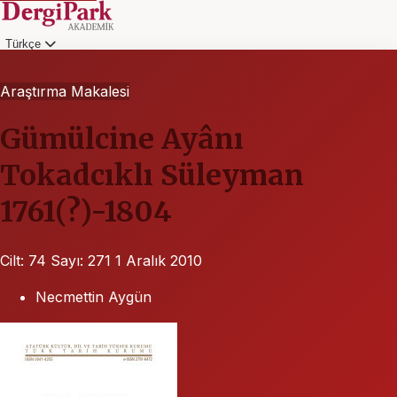
Türkçe
Giriş
Araştırma Makalesi
Gümülcine Ayânı
Tokadcıklı Süleyman
1761(?)-1804
Cilt: 74
Sayı: 271
1 Aralık 2010
Necmettin Aygün