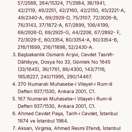
57/2588, 264/15324, 71/2984, 38/1941,
42/2119, 46/2251, 42/2160, 42/2150, 45/2221-A,
49/2340-A, 69/2929-D, 75/3107, 72/3026-B,
76/3143, 37/1872-A, 67/2899, 106/4199,
69/2926-D, 69/2925-G, 44/2208, 67/2892- F,
72/3029-E, 80/3354, 80/3354-A, 80/3354-B,
216/11899, 216/11898, 52/2430-A.
Başbakanlık Osmanlı Arşivi, Cevdet Tasnifi-
Dâhiliyye, Dosya No 33, Gömlek No 1645
(33/1645), 36/1761, 86/4300, 143/7116,
165/8227, 240/11995, 290/14467.
370 Numaralı Muhasebe-i Vilayet-i Rum-ili
Defteri 937/1530, Ankara 2001, C1.
167 Numaralı Muhasebe-i Vilayet-i Rum-ili
Defteri 937/1530, Ankara 2001, C1.
Ahmed Cevdet Paşa, Tarih-i Cevdet, İstanbul
1974 ve İstanbul 1984.
Aksan, Virginia, Ahmed Resmi Efendi, İstanbul