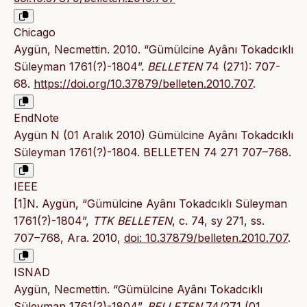
Chicago
Aygün, Necmettin. 2010. “Gümülcine Ayânı Tokadcıklı
Süleyman 1761(?)-1804”.
BELLETEN
74 (271): 707-
68.
https://doi.org/10.37879/belleten.2010.707
.
EndNote
Aygün N (01 Aralık 2010) Gümülcine Ayânı Tokadcıklı
Süleyman 1761(?)-1804. BELLETEN 74 271 707–768.
IEEE
[1]N. Aygün, “Gümülcine Ayânı Tokadcıklı Süleyman
1761(?)-1804”,
TTK BELLETEN
, c. 74, sy 271, ss.
707–768, Ara. 2010,
doi: 10.37879/belleten.2010.707
.
ISNAD
Aygün, Necmettin. “Gümülcine Ayânı Tokadcıklı
Süleyman 1761(?)-1804”.
BELLETEN
74/271 (01