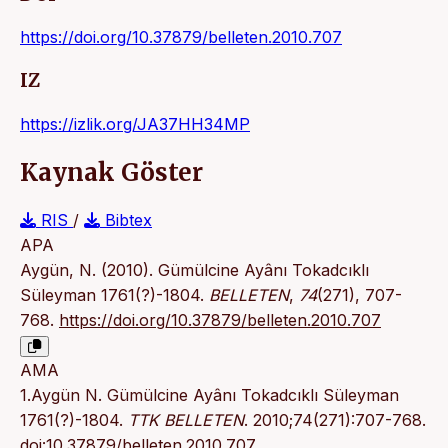
https://doi.org/10.37879/belleten.2010.707
IZ
https://izlik.org/JA37HH34MP
Kaynak Göster
RIS
/
Bibtex
APA
Aygün, N. (2010). Gümülcine Ayânı Tokadcıklı
Süleyman 1761(?)-1804.
BELLETEN
,
74
(271), 707-
768.
https://doi.org/10.37879/belleten.2010.707
AMA
1.Aygün N. Gümülcine Ayânı Tokadcıklı Süleyman
1761(?)-1804.
TTK BELLETEN
. 2010;74(271):707-768.
doi:10.37879/belleten.2010.707