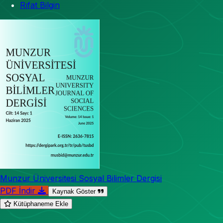
Rıfat Bilgin
Munzur Üniversitesi Sosyal Bilimler Dergisi
PDF İndir
Kaynak Göster
Kütüphaneme Ekle