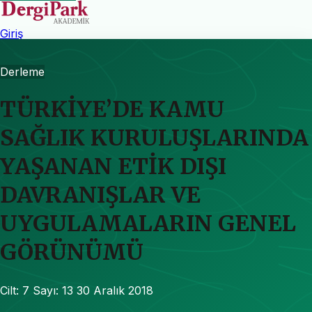
Giriş
Derleme
TÜRKİYE’DE KAMU
SAĞLIK KURULUŞLARINDA
YAŞANAN ETİK DIŞI
DAVRANIŞLAR VE
UYGULAMALARIN GENEL
GÖRÜNÜMÜ
Cilt: 7
Sayı: 13
30 Aralık 2018