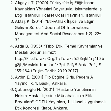
Akgeyik T. (2009) Türkiye’de İş Etiği: İnsan
Kaynakları Yönetimi Boyutuyla, İşletmelerde İş
Etiği. İstanbul Ticaret Odası Yayınları, İstanbul.
Aktaş K. (2014) “Etik-Ahlâk İlişkisi ve Etiğin
Gelişim Süreci”. Journal Of International
Management And Social Researches 1(2): 22-
32.
Arda B. (1995) “Tıbbi Etik: Temel Kavramlar ve
Meslek Sorunlarımız”.
http://File.Toraks.Org.Tr/Toraksfd23njkl4nj4h3b
g3jh/Mesleki-Kurslar-1-Ppt-Pdf/B.Arda.Pdf , S.
155-164 (Erişim Tarihi: 23.10.2017).
Aydın E. (2001) Tıp Etiğine Giriş. Pegem A
Yayıncılık, 1. Baskı, Ankara.
Çobanoğlu N. (2001) “Hastane Yönetiminin
Hekim-Hasta İlişkisine Müdahalesinin Etik
Boyutları”. ODTÜ Yayınları, 1. Ulusal Uygulamalı
Etik Kongresi Kitabı, Ankara.