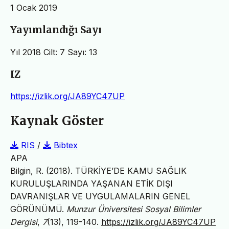
1 Ocak 2019
Yayımlandığı Sayı
Yıl 2018 Cilt: 7 Sayı: 13
IZ
https://izlik.org/JA89YC47UP
Kaynak Göster
RIS
/
Bibtex
APA
Bilgin, R. (2018). TÜRKİYE’DE KAMU SAĞLIK
KURULUŞLARINDA YAŞANAN ETİK DIŞI
DAVRANIŞLAR VE UYGULAMALARIN GENEL
GÖRÜNÜMÜ.
Munzur Üniversitesi Sosyal Bilimler
Dergisi
,
7
(13), 119-140.
https://izlik.org/JA89YC47UP