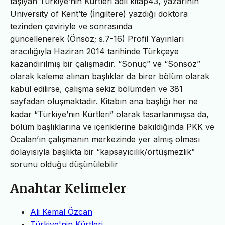
taşıyan Türkiye’nin Kürtleri adlı kitap43, yazarının
University of Kent’te (İngiltere) yazdığı doktora
tezinden çeviriyle ve sonrasında
güncellenerek (Önsöz; s.7-16) Profil Yayınları
aracılığıyla Haziran 2014 tarihinde Türkçeye
kazandırılmış bir çalışmadır. “Sonuç” ve “Sonsöz”
olarak kaleme alınan başlıklar da birer bölüm olarak
kabul edilirse, çalışma sekiz bölümden ve 381
sayfadan oluşmaktadır. Kitabın ana başlığı her ne
kadar “Türkiye’nin Kürtleri” olarak tasarlanmışsa da,
bölüm başlıklarına ve içeriklerine bakıldığında PKK ve
Öcalan’ın çalışmanın merkezinde yer almış olması
dolayısıyla başlıkta bir “kapsayıcılık/örtüşmezlik”
sorunu olduğu düşünülebilir
Anahtar Kelimeler
Ali Kemal Özcan
Türkiye'nin Kürtleri