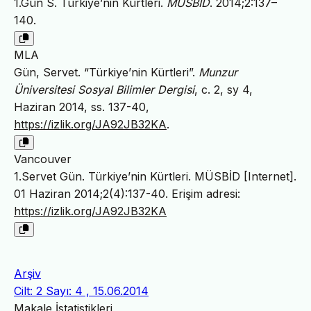
1.Gün S. Türkiye’nin Kürtleri.
MÜSBİD
. 2014;2:137–
140.
MLA
Gün, Servet. “Türkiye’nin Kürtleri”.
Munzur
Üniversitesi Sosyal Bilimler Dergisi
, c. 2, sy 4,
Haziran 2014, ss. 137-40,
https://izlik.org/JA92JB32KA
.
Vancouver
1.Servet Gün. Türkiye’nin Kürtleri. MÜSBİD [Internet].
01 Haziran 2014;2(4):137-40. Erişim adresi:
https://izlik.org/JA92JB32KA
Arşiv
Cilt: 2 Sayı: 4 , 15.06.2014
Makale İstatistikleri