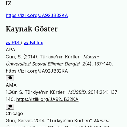
IZ
https://izlik.org/JA92JB32KA
Kaynak Göster
RIS
/
Bibtex
APA
Gün, S. (2014). Türkiye’nin Kürtleri.
Munzur
Üniversitesi Sosyal Bilimler Dergisi
,
2
(4), 137-140.
https://izlik.org/JA92JB32KA
AMA
1.Gün S. Türkiye’nin Kürtleri.
MÜSBİD
. 2014;2(4):137-
140.
https://izlik.org/JA92JB32KA
Chicago
Gün, Servet. 2014. “Türkiye’nin Kürtleri”.
Munzur