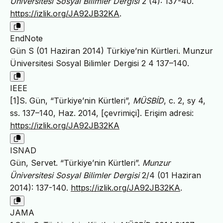
Üniversitesi Sosyal Bilimler Dergisi
2 (4): 137-40.
https://izlik.org/JA92JB32KA
.
EndNote
Gün S (01 Haziran 2014) Türkiye’nin Kürtleri. Munzur
Üniversitesi Sosyal Bilimler Dergisi 2 4 137–140.
IEEE
[1]S. Gün, “Türkiye’nin Kürtleri”,
MÜSBİD
, c. 2, sy 4,
ss. 137–140, Haz. 2014, [çevrimiçi]. Erişim adresi:
https://izlik.org/JA92JB32KA
ISNAD
Gün, Servet. “Türkiye’nin Kürtleri”.
Munzur
Üniversitesi Sosyal Bilimler Dergisi
2/4 (01 Haziran
2014): 137-140.
https://izlik.org/JA92JB32KA
.
JAMA