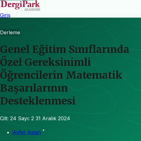
Giriş
Derleme
Genel Eğitim Sınıflarında
Özel Gereksinimli
Öğrencilerin Matematik
Başarılarının
Desteklenmesi
Cilt: 24
Sayı: 2
31 Aralık 2024
*
Ayfer Aslan