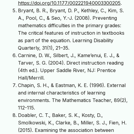
https://doi.org/10.1177/002221940003300205
.
Bryant, B. R., Bryant, D. P., Kethley, C., Kim, S.
A., Pool, C., & Seo, Y.-J. (2008). Preventing
mathematics difficulties in the primary grades:
The critical features of instruction in textbooks
as part of the equation. Learning Disability
Quarterly, 31(1), 21–35.
Carnine, D. W., Silbert, J., Kame’enui, E. J., &
Tarver, S. G. (2004). Direct instruction reading
(4th ed.). Upper Saddle River, NJ: Prentice
Hall/Merrill.
Chapin, S. H., & Eastman, K. E. (1996). External
and internal characteristics of learning
environments. The Mathematics Teacher, 89(2),
112-115.
Doabler, C. T., Baker, S. K., Kosty, D.,
Smolkowski, K., Clarke, B., Miller, S. J., Fien, H.
(2015). Examining the association between