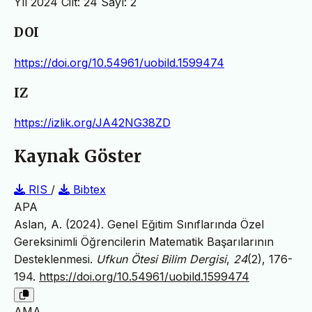
Yıl 2024 Cilt: 24 Sayı: 2
DOI
https://doi.org/10.54961/uobild.1599474
IZ
https://izlik.org/JA42NG38ZD
Kaynak Göster
RIS
/
Bibtex
APA
Aslan, A. (2024). Genel Eğitim Sınıflarında Özel
Gereksinimli Öğrencilerin Matematik Başarılarının
Desteklenmesi.
Ufkun Ötesi Bilim Dergisi
,
24
(2), 176-
194.
https://doi.org/10.54961/uobild.1599474
AMA