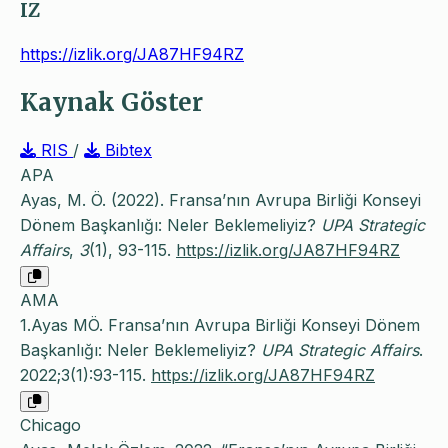
IZ
https://izlik.org/JA87HF94RZ
Kaynak Göster
RIS
/
Bibtex
APA
Ayas, M. Ö. (2022). Fransa’nın Avrupa Birliği Konseyi
Dönem Başkanlığı: Neler Beklemeliyiz?
UPA Strategic
Affairs
,
3
(1), 93-115.
https://izlik.org/JA87HF94RZ
AMA
1.Ayas MÖ. Fransa’nın Avrupa Birliği Konseyi Dönem
Başkanlığı: Neler Beklemeliyiz?
UPA Strategic Affairs
.
2022;3(1):93-115.
https://izlik.org/JA87HF94RZ
Chicago