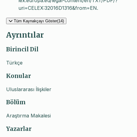
lex.europa.eu/legal-content/en/TXT/PDF/?
uri=CELEX:32016D1316&from=EN.
Tüm Kaynakçayı Göster(14)
Ayrıntılar
Birincil Dil
Türkçe
Konular
Uluslararası İlişkiler
Bölüm
Araştırma Makalesi
Yazarlar