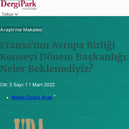
Türkçe
Giriş
Araştırma Makalesi
Fransa’nın Avrupa Birliği
Konseyi Dönem Başkanlığı:
Neler Beklemeliyiz?
Cilt: 3
Sayı: 1
1 Mart 2022
*
Melek Özlem Ayas