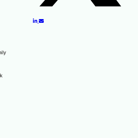
ily
ik