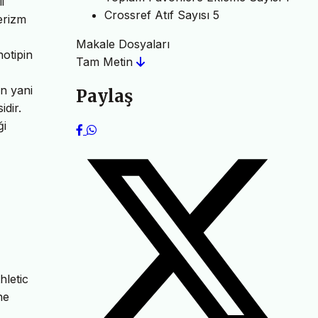
i
Crossref Atıf Sayısı
5
merizm
Makale Dosyaları
notipin
Tam Metin
n yani
Paylaş
idir.
ği
hletic
ne