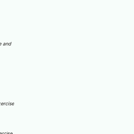
e and
xercise
ercise