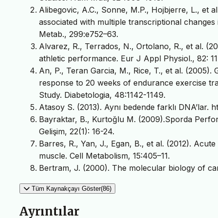
Alibegovic, A.C., Sonne, M.P., Hojbjerre, L., et al
associated with multiple transcriptional change
Metab., 299:e752–63.
Alvarez, R., Terrados, N., Ortolano, R., et al. (
athletic performance. Eur J Appl Physiol., 82: 1
An, P., Teran Garcia, M., Rice, T., et al. (2005
response to 20 weeks of endurance exercise tra
Study. Diabetologia, 48:1142-1149.
Atasoy S. (2013). Aynı bedende farklı DNA’lar. h
Bayraktar, B., Kurtoğlu M. (2009).Sporda Performa
Gelişim, 22(1): 16-24.
Barres, R., Yan, J., Egan, B., et al. (2012). Ac
muscle. Cell Metabolism, 15:405–11.
Bertram, J. (2000). The molecular biology of ca
Tüm Kaynakçayı Göster(86)
Ayrıntılar