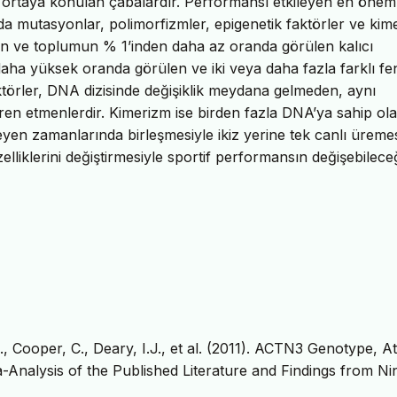
in ortaya konulan çabalardır. Performansı etkileyen en öneml
sında mutasyonlar, polimorfizmler, epigenetik faktörler ve ki
len ve toplumun % 1’inden daha az oranda görülen kalıcı
daha yüksek oranda görülen ve iki veya daha fazla farklı fe
törler, DNA dizisinde değişiklik meydana gelmeden, aynı
ren etmenlerdir. Kimerizm ise birden fazla DNA’ya sahip ola
eyen zamanlarında birleşmesiyle ikiz yerine tek canlı üremes
zelliklerini değiştirmesiyle sportif performansın değişebilece
, Cooper, C., Deary, I.J., et al. (2011). ACTN3 Genotype, At
a-Analysis of the Published Literature and Findings from Ni