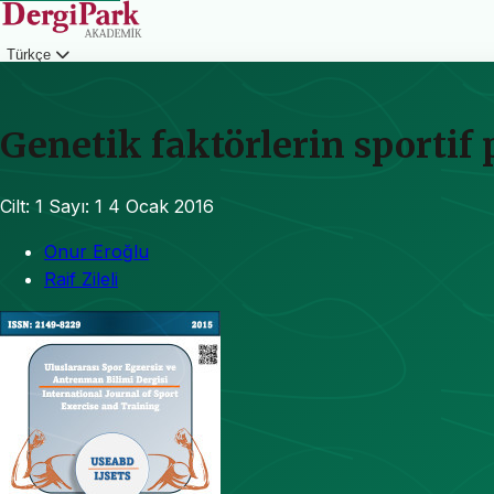
Türkçe
Giriş
Genetik faktörlerin sportif
Cilt: 1
Sayı: 1
4 Ocak 2016
Onur Eroğlu
Raif Zileli