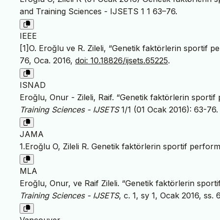
and Training Sciences - IJSETS 1 1 63–76.
IEEE
[1]O. Eroğlu ve R. Zileli, “Genetik faktörlerin sportif p
76, Oca. 2016,
doi: 10.18826/ijsets.65225
.
ISNAD
Eroğlu, Onur - Zileli, Raif. “Genetik faktörlerin sporti
Training Sciences - IJSETS
1/1 (01 Ocak 2016): 63-76
JAMA
1.Eroğlu O, Zileli R. Genetik faktörlerin sportif perfor
MLA
Eroğlu, Onur, ve Raif Zileli. “Genetik faktörlerin sport
Training Sciences - IJSETS
, c. 1, sy 1, Ocak 2016, ss.
Vancouver