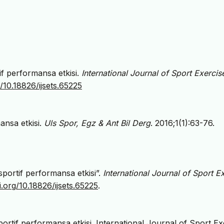
tif performansa etkisi.
International Journal of Sport Exercis
g/10.18826/ijsets.65225
mansa etkisi.
Uls Spor, Egz & Ant Bil Derg
. 2016;1(1):63-76.
 sportif performansa etkisi”.
International Journal of Sport E
i.org/10.18826/ijsets.65225
.
sportif performansa etkisi. International Journal of Sport Ex