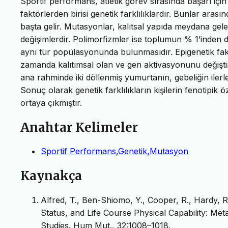
Sportif performans, atletik görev sırasında başarı iç
faktörlerden birisi genetik farklılıklardır. Bunlar ara
başta gelir. Mutasyonlar, kalıtsal yapıda meydana ge
değişimlerdir. Polimorfizmler ise toplumun % 1’inden 
aynı tür popülasyonunda bulunmasıdır. Epigenetik fak
zamanda kalıtımsal olan ve gen aktivasyonunu değişti
ana rahminde iki döllenmiş yumurtanın, gebeliğin ilerl
Sonuç olarak genetik farklılıkların kişilerin fenotipik ö
ortaya çıkmıştır.
Anahtar Kelimeler
Sportif Performans,Genetik,Mutasyon
Kaynakça
Alfred, T., Ben-Shiomo, Y., Cooper, R., Hardy, R.
Status, and Life Course Physical Capability: Met
Studies. Hum Mut., 32:1008–1018.