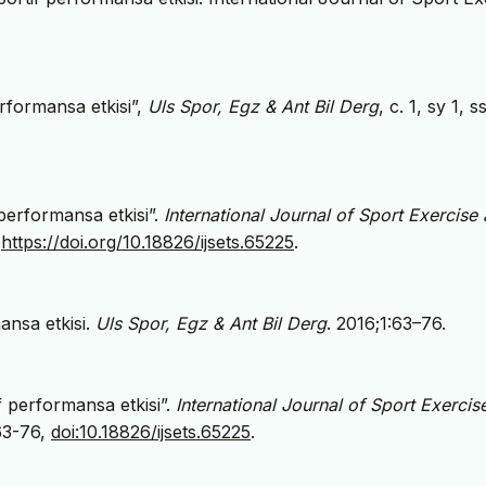
erformansa etkisi”,
Uls Spor, Egz & Ant Bil Derg
, c. 1, sy 1, s
f performansa etkisi”.
International Journal of Sport Exercise
.
https://doi.org/10.18826/ijsets.65225
.
mansa etkisi.
Uls Spor, Egz & Ant Bil Derg
. 2016;1:63–76.
if performansa etkisi”.
International Journal of Sport Exercis
 63-76,
doi:10.18826/ijsets.65225
.