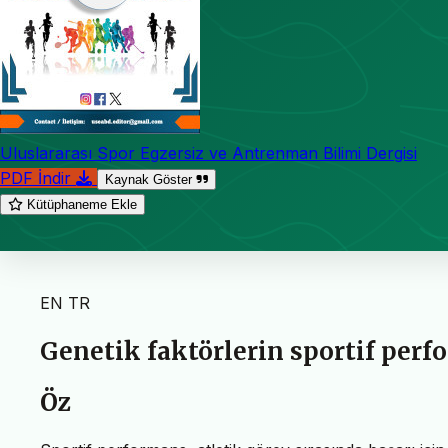
Uluslararası Spor Egzersiz ve Antrenman Bilimi Dergisi
PDF İndir
Kaynak Göster
Kütüphaneme Ekle
EN
TR
Genetik faktörlerin sportif perf
Öz