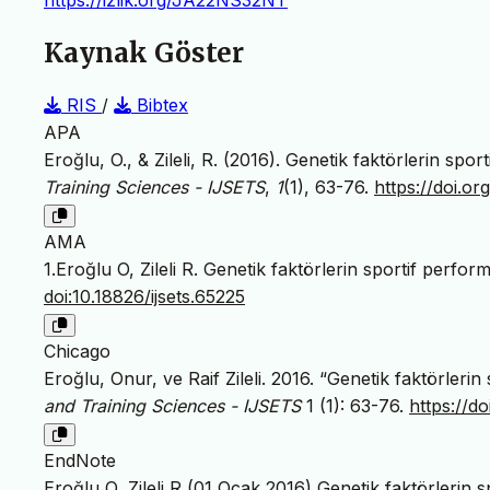
Kaynak Göster
RIS
/
Bibtex
APA
Eroğlu, O., & Zileli, R. (2016). Genetik faktörlerin spor
Training Sciences - IJSETS
,
1
(1), 63-76.
https://doi.or
AMA
1.Eroğlu O, Zileli R. Genetik faktörlerin sportif perfor
doi:10.18826/ijsets.65225
Chicago
Eroğlu, Onur, ve Raif Zileli. 2016. “Genetik faktörlerin
and Training Sciences - IJSETS
1 (1): 63-76.
https://do
EndNote
Eroğlu O, Zileli R (01 Ocak 2016) Genetik faktörlerin 