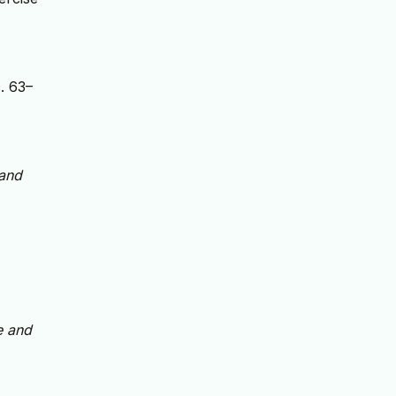
s. 63–
 and
e and