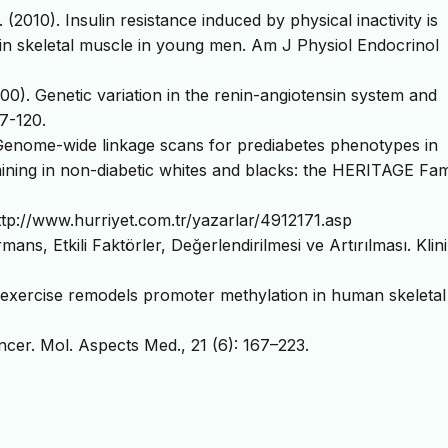
. (2010). Insulin resistance induced by physical inactivity is
s in skeletal muscle in young men. Am J Physiol Endocrinol
2000). Genetic variation in the renin-angiotensin system and
17-120.
). Genome-wide linkage scans for prediabetes phenotypes in
ining in non-diabetic whites and blacks: the HERITAGE Fam
ttp://www.hurriyet.com.tr/yazarlar/4912171.asp
ns, Etkili Faktörler, Değerlendirilmesi ve Artırılması. Klin
ute exercise remodels promoter methylation in human skeletal
ncer. Mol. Aspects Med., 21 (6): 167–223.