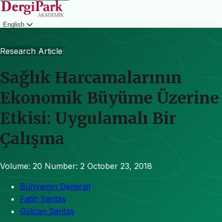
English
Login
Research Article
Sağlık Harcamalarının
Ekonomik Büyüme Üzerine
Etkisi: Uygulamalı Bir
Çalışma
Volume: 20
Number: 2
October 23, 2018
Bünyamin Demirgil
Fatih Şantaş
Gülcan Şantaş