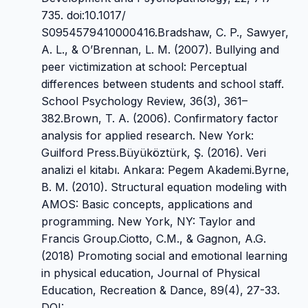
735. doi:10.1017/
S0954579410000416.Bradshaw, C. P., Sawyer,
A. L., & O’Brennan, L. M. (2007). Bullying and
peer victimization at school: Perceptual
differences between students and school staff.
School Psychology Review, 36(3), 361–
382.Brown, T. A. (2006). Confirmatory factor
analysis for applied research. New York:
Guilford Press.Büyüköztürk, Ş. (2016). Veri
analizi el kitabı. Ankara: Pegem Akademi.Byrne,
B. M. (2010). Structural equation modeling with
AMOS: Basic concepts, applications and
programming. New York, NY: Taylor and
Francis Group.Ciotto, C.M., & Gagnon, A.G.
(2018) Promoting social and emotional learning
in physical education, Journal of Physical
Education, Recreation & Dance, 89(4), 27-33.
DOI: