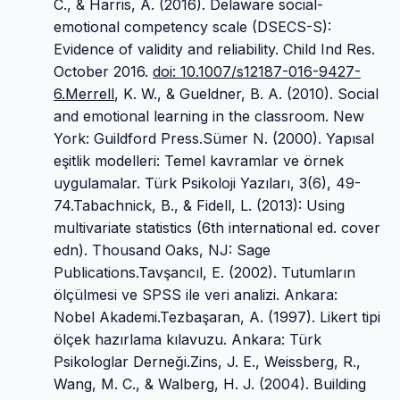
C., & Harris, A. (2016). Delaware social-
emotional competency scale (DSECS-S):
Evidence of validity and reliability. Child Ind Res.
October 2016.
doi: 10.1007/s12187-016-9427-
6.Merrell
, K. W., & Gueldner, B. A. (2010). Social
and emotional learning in the classroom. New
York: Guildford Press.Sümer N. (2000). Yapısal
eşitlik modelleri: Temel kavramlar ve örnek
uygulamalar. Türk Psikoloji Yazıları, 3(6), 49-
74.Tabachnick, B., & Fidell, L. (2013): Using
multivariate statistics (6th international ed. cover
edn). Thousand Oaks, NJ: Sage
Publications.Tavşancıl, E. (2002). Tutumların
ölçülmesi ve SPSS ile veri analizi. Ankara:
Nobel Akademi.Tezbaşaran, A. (1997). Likert tipi
ölçek hazırlama kılavuzu. Ankara: Türk
Psikologlar Derneği.Zins, J. E., Weissberg, R.,
Wang, M. C., & Walberg, H. J. (2004). Building