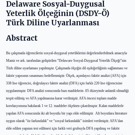
Delaware Sosyal-Duygusal
Yeterlik Ölçeğinin (DSDY-Ö)
Türk Diline Uyarlanması
Abstract
Bu çalışmada öğrencilerin sosyal-duygusal yeterliklerini değerlendirebilmek amacıyla
Mantz ve ark. tarafından geliştirilen “Delaware Sosyal-Duygusal Yeterlik Ölçeği”nin
Türk diline uyarlaması yapılmıştır. Çalışmada ölçeğin dil eşdeğerliğinin sağlanması ve
faktör yapısının sınanması hedeflenmiştir. Ölçek, açımlayıcı faktör analizi (AFA) için
338 lise öğrencisi, doğrulayıcı faktör analizi (DFA) için farklı 220 lise öğrencisine
uygulanmıştır. DFA analizi sonucunda bazı maddelerin .05 düzeyinde anlamli olmadiği
tespit edilmiş ve AFA yapılmasına karar verilmiştir. AFA öncesi toplam madde
korelasyonuna bakılarak 1 ve 12. maddeler ölçekten çıkarılmıştır. Kalan maddelerle
yapılan AFA sonucunda iki alt boyutlu bir yapı elde edilmiştir. Alt boyutlara literature
uygun olarak “öz farkındalık” ve “sosyal farkındalık” isimleri verilmiştir. AFA’dan
elde edilen yapının test edilmesi için farklı veri grubuyla DFA yapılmış ve faktör