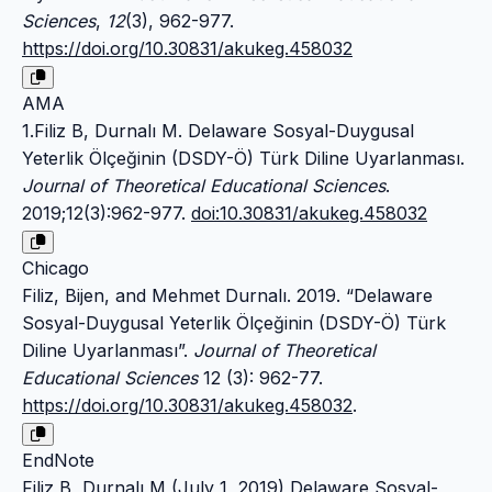
Sciences
,
12
(3), 962-977.
https://doi.org/10.30831/akukeg.458032
AMA
1.Filiz B, Durnalı M. Delaware Sosyal-Duygusal
Yeterlik Ölçeğinin (DSDY-Ö) Türk Diline Uyarlanması.
Journal of Theoretical Educational Sciences
.
2019;12(3):962-977.
doi:10.30831/akukeg.458032
Chicago
Filiz, Bijen, and Mehmet Durnalı. 2019. “Delaware
Sosyal-Duygusal Yeterlik Ölçeğinin (DSDY-Ö) Türk
Diline Uyarlanması”.
Journal of Theoretical
Educational Sciences
12 (3): 962-77.
https://doi.org/10.30831/akukeg.458032
.
EndNote
Filiz B, Durnalı M (July 1, 2019) Delaware Sosyal-