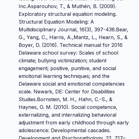
Inc.Asparouhov, T., & Muthén, B. (2009).
Exploratory structural equation modeling.
Structural Equation Modeling: A
Multidisciplinary Journal, 16(3), 397-438.Bear,
G., Yang, C., Harris, A.,Mantz, L., Hearn, S., &
Boyer, D. (2016). Technical manual for 2016
Delaware school survey: Scales of school
climate; bullying victimization; student
engagement; positive, punitive, and social
emotional learning techniques; and the
Delaware social and emotional competencies
scale. Newark, DE: Center for Disabilities
Studies.Bornstein, M. H., Hahn, C.-S., &
Haynes, O. M. (2010). Social competence,
externalizing, and internalizing behavioral
adjustment from early childhood through early
adolescence: Developmental cascades.
Development and Psychopathology, 22, 717–