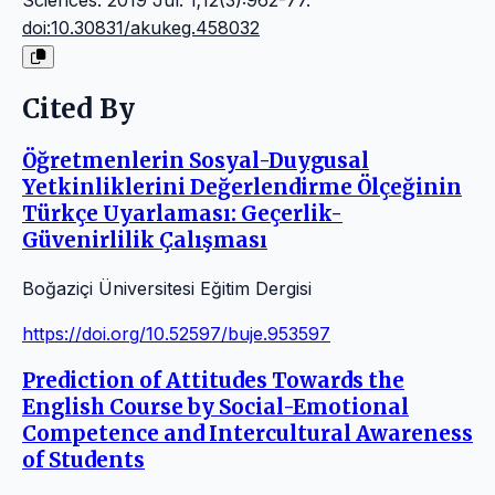
Sciences. 2019 Jul. 1;12(3):962-77.
doi:10.30831/akukeg.458032
Cited By
Öğretmenlerin Sosyal-Duygusal
Yetkinliklerini Değerlendirme Ölçeğinin
Türkçe Uyarlaması: Geçerlik-
Güvenirlilik Çalışması
Boğaziçi Üniversitesi Eğitim Dergisi
https://doi.org/10.52597/buje.953597
Prediction of Attitudes Towards the
English Course by Social-Emotional
Competence and Intercultural Awareness
of Students