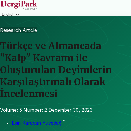
English
Login
Research Article
Türkçe ve Almancada
"Kalp" Kavramı ile
Oluşturulan Deyimlerin
Karşılaştırmalı Olarak
İncelenmesi
Volume: 5
Number: 2
December 30, 2023
*
Esin Karacan Yücedağ