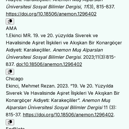
Üniversitesi Sosyal Bilimler Dergisi
,
11
(3), 815-837.
https://doi.org/10.18506/anemon.1296402
AMA
1.Ekinci MR. 19. ve 20. yüzyılda Siverek ve
Havalisinde Aşiret İlişkileri ve Akışkan Bir Konargöçer
Aidiyeti: Karakeçililer.
Anemon Muş Alparslan
Üniversitesi Sosyal Bilimler Dergisi
. 2023;11(3):815-
837.
doi:10.18506/anemon.1296402
Chicago
Ekinci, Mehmet Rezan. 2023. “19. Ve 20. Yüzyılda
Siverek Ve Havalisinde Aşiret İlişkileri Ve Akışkan Bir
Konargöçer Aidiyeti: Karakeçililer”.
Anemon Muş
Alparslan Üniversitesi Sosyal Bilimler Dergisi
11 (3):
815-37.
https://doi.org/10.18506/anemon.1296402
.
EndNote