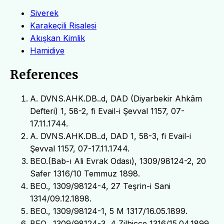
Siverek
Karakeçili Risalesi
Akışkan Kimlik
Hamidiye
References
A. DVNS.AHK.DB..d, DAD (Diyarbekir Ahkâm
Defteri) 1, 58-2, fi Evail-i Şevval 1157, 07-
17.11.1744.
A. DVNS.AHK.DB..d, DAD 1, 58-3, fi Evail-i
Şevval 1157, 07-17.11.1744.
BEO.(Bab-ı Ali Evrak Odası), 1309/98124-2, 20
Safer 1316/10 Temmuz 1898.
BEO., 1309/98124-4, 27 Teşrin-i Sani
1314/09.12.1898.
BEO., 1309/98124-1, 5 M 1317/16.05.1899.
BEO., 1309/98124-3, 4 Zilhicce 1316/15.04.1899.