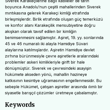
Siverek Karakeçilerine bağlı kabileler de tarih
boyunca Anadolu’nun çeşitli mahallerinden Siverek
mıntıkasına gelerek Karakeçi kimliği etrafında
birleşmişlerdir. Birlik etrafında oluşan güç temerküzü
ve konfor alanı Karakeçilik mensubiyetine doğru
akışkan olarak tavsif edilen bir kimliğin
benimsenmesini sağlamıştır. Aşiret, 19. yy. sonlarında
45 ve 46 numaralı iki alayla Hamidiye Süvari
alaylarına katılmışlardır. Aşiretin Hamidiye devlet
zırhına bürünmesiyle çevre aşiretlerle aralarındaki
problemler askeri kimlikleriyle girift bir hale
dönüşmüştür. Siverek ve çevresindeki asayişin
hükümete akseden yönü, mahallin hazineye
katkısının kesintiye uğramasının engellenmesidir. Bu
sebeple Hükümet, çatışan aşiretler arasında ılımlı bir
siyasetle barışçıl çözümler üretmeye çabalamıştır.
Keywords