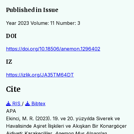
Published in Issue
Year 2023 Volume: 11 Number: 3
DOI
https://doi.org/10.18506/anemon.1296402
IZ
https://izlik.org/JA35TM64DT
Cite
RIS
/
Bibtex
APA
Ekinci, M. R. (2023). 19. ve 20. yüzyılda Siverek ve
Havalisinde Aşiret İlişkileri ve Akışkan Bir Konargöçer
Aidiyeti: Karakeçililer.
Anemon Muş Alparslan