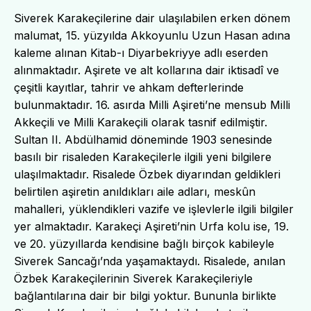
Siverek Karakeçilerine dair ulaşılabilen erken dönem
malumat, 15. yüzyılda Akkoyunlu Uzun Hasan adına
kaleme alınan Kitab-ı Diyarbekriyye adlı eserden
alınmaktadır. Aşirete ve alt kollarına dair iktisadî ve
çeşitli kayıtlar, tahrir ve ahkam defterlerinde
bulunmaktadır. 16. asırda Milli Aşireti’ne mensub Milli
Akkeçili ve Milli Karakeçili olarak tasnif edilmiştir.
Sultan II. Abdülhamid döneminde 1903 senesinde
basılı bir risaleden Karakeçilerle ilgili yeni bilgilere
ulaşılmaktadır. Risalede Özbek diyarından geldikleri
belirtilen aşiretin anıldıkları aile adları, meskûn
mahalleri, yüklendikleri vazife ve işlevlerle ilgili bilgiler
yer almaktadır. Karakeçi Aşireti’nin Urfa kolu ise, 19.
ve 20. yüzyıllarda kendisine bağlı birçok kabileyle
Siverek Sancağı’nda yaşamaktaydı. Risalede, anılan
Özbek Karakeçilerinin Siverek Karakeçileriyle
bağlantılarına dair bir bilgi yoktur. Bununla birlikte