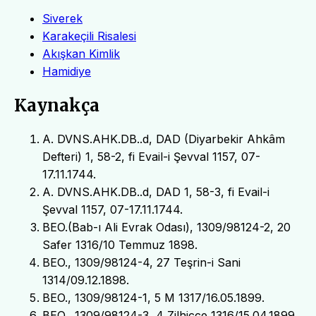
Siverek
Karakeçili Risalesi
Akışkan Kimlik
Hamidiye
Kaynakça
A. DVNS.AHK.DB..d, DAD (Diyarbekir Ahkâm
Defteri) 1, 58-2, fi Evail-i Şevval 1157, 07-
17.11.1744.
A. DVNS.AHK.DB..d, DAD 1, 58-3, fi Evail-i
Şevval 1157, 07-17.11.1744.
BEO.(Bab-ı Ali Evrak Odası), 1309/98124-2, 20
Safer 1316/10 Temmuz 1898.
BEO., 1309/98124-4, 27 Teşrin-i Sani
1314/09.12.1898.
BEO., 1309/98124-1, 5 M 1317/16.05.1899.
BEO., 1309/98124-3, 4 Zilhicce 1316/15.04.1899.