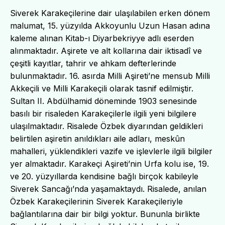
Siverek Karakeçilerine dair ulaşılabilen erken dönem
malumat, 15. yüzyılda Akkoyunlu Uzun Hasan adına
kaleme alınan Kitab-ı Diyarbekriyye adlı eserden
alınmaktadır. Aşirete ve alt kollarına dair iktisadî ve
çeşitli kayıtlar, tahrir ve ahkam defterlerinde
bulunmaktadır. 16. asırda Milli Aşireti’ne mensub Milli
Akkeçili ve Milli Karakeçili olarak tasnif edilmiştir.
Sultan II. Abdülhamid döneminde 1903 senesinde
basılı bir risaleden Karakeçilerle ilgili yeni bilgilere
ulaşılmaktadır. Risalede Özbek diyarından geldikleri
belirtilen aşiretin anıldıkları aile adları, meskûn
mahalleri, yüklendikleri vazife ve işlevlerle ilgili bilgiler
yer almaktadır. Karakeçi Aşireti’nin Urfa kolu ise, 19.
ve 20. yüzyıllarda kendisine bağlı birçok kabileyle
Siverek Sancağı’nda yaşamaktaydı. Risalede, anılan
Özbek Karakeçilerinin Siverek Karakeçileriyle
bağlantılarına dair bir bilgi yoktur. Bununla birlikte