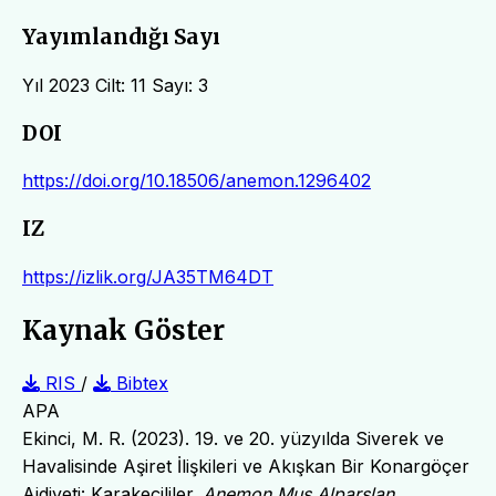
Yayımlandığı Sayı
Yıl 2023 Cilt: 11 Sayı: 3
DOI
https://doi.org/10.18506/anemon.1296402
IZ
https://izlik.org/JA35TM64DT
Kaynak Göster
RIS
/
Bibtex
APA
Ekinci, M. R. (2023). 19. ve 20. yüzyılda Siverek ve
Havalisinde Aşiret İlişkileri ve Akışkan Bir Konargöçer
Aidiyeti: Karakeçililer.
Anemon Muş Alparslan