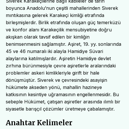
Siverek Karakeçilerine bağlı kabileler de tarih
boyunca Anadolu’nun çeşitli mahallerinden Siverek
mıntıkasına gelerek Karakeçi kimliği etrafında
birleşmişlerdir. Birlik etrafında oluşan güç temerküzü
ve konfor alanı Karakeçilik mensubiyetine doğru
akışkan olarak tavsif edilen bir kimliğin
benimsenmesini sağlamıştır. Aşiret, 19. yy. sonlarında
45 ve 46 numaralı iki alayla Hamidiye Süvari
alaylarına katılmışlardır. Aşiretin Hamidiye devlet
zırhına bürünmesiyle çevre aşiretlerle aralarındaki
problemler askeri kimlikleriyle girift bir hale
dönüşmüştür. Siverek ve çevresindeki asayişin
hükümete akseden yönü, mahallin hazineye
katkısının kesintiye uğramasının engellenmesidir. Bu
sebeple Hükümet, çatışan aşiretler arasında ılımlı bir
siyasetle barışçıl çözümler üretmeye çabalamıştır.
Anahtar Kelimeler