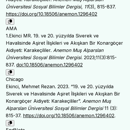
Üniversitesi Sosyal Bilimler Dergisi
,
11
(3), 815-837.
https://doi.org/10.18506/anemon.1296402
AMA
1.Ekinci MR. 19. ve 20. yüzyılda Siverek ve
Havalisinde Aşiret İlişkileri ve Akışkan Bir Konargöçer
Aidiyeti: Karakeçililer.
Anemon Muş Alparslan
Üniversitesi Sosyal Bilimler Dergisi
. 2023;11(3):815-
837.
doi:10.18506/anemon.1296402
Chicago
Ekinci, Mehmet Rezan. 2023. “19. ve 20. yüzyılda
Siverek ve Havalisinde Aşiret İlişkileri ve Akışkan Bir
Konargöçer Aidiyeti: Karakeçililer”.
Anemon Muş
Alparslan Üniversitesi Sosyal Bilimler Dergisi
11 (3):
815-37.
https://doi.org/10.18506/anemon.1296402
.
EndNote