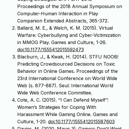
Proceedings of the 2018 Annual Symposium on
Computer-Human Interaction in Play
Companion Extended Abstracts, 365-372.
Ballard, M. E., & Welch, K. M. (2015). Virtual
Warfare: Cyberbullying and Cyber-Victimization
in MMOG Play. Games and Culture, 1-26.
doi:10.1177/1555412015592473
Blacburn, J., & Kwak, H. (2014). STFU NOOB!
Predicting Crowdsourced Decisions on Toxic
Behavior in Online Games. Proceedings of the
23rd International Conference on World Wide
Web (s. 877-887). Seul: International World
Wide Web Conference Committee.
Cote, A. C. (2015). ‘‘I Can Defend Myself’’:
Women’s Strategies for Coping With
Harassment While Gaming Online. Games and
Culture, 1-20.
doi:10.1177/1555412015587603
Davies, M. (2020, Mayıs 3). Gamers Don't Want