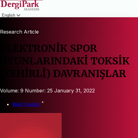
English
Login
Research Article
ELEKTRONİK SPOR
OYUNLARINDAKİ TOKSİK
(ZEHİRLİ) DAVRANIŞLAR
Volume: 9
Number: 25
January 31, 2022
*
Bilal Çavdar