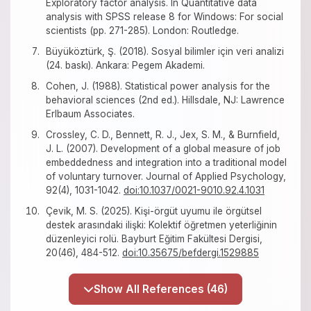
Exploratory factor analysis. In Quantitative data
analysis with SPSS release 8 for Windows: For social
scientists (pp. 271-285). London: Routledge.
Büyüköztürk, Ş. (2018). Sosyal bilimler için veri analizi
(24. baskı). Ankara: Pegem Akademi.
Cohen, J. (1988). Statistical power analysis for the
behavioral sciences (2nd ed.). Hillsdale, NJ: Lawrence
Erlbaum Associates.
Crossley, C. D., Bennett, R. J., Jex, S. M., & Burnfield,
J. L. (2007). Development of a global measure of job
embeddedness and integration into a traditional model
of voluntary turnover. Journal of Applied Psychology,
92(4), 1031-1042.
doi:10.1037/0021-9010.92.4.1031
Çevik, M. S. (2025). Kişi-örgüt uyumu ile örgütsel
destek arasındaki ilişki: Kolektif öğretmen yeterliğinin
düzenleyici rolü. Bayburt Eğitim Fakültesi Dergisi,
20(46), 484-512.
doi:10.35675/befdergi.1529885
Show All References (46)