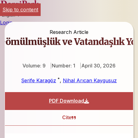
Skip to content
English
Login
Research Article
Gömülmüşlük ve Vatandaşlık Yor
Volume: 9
Number: 1
April 30, 2026
*
Şerife Karagöz
,
Nihal Arıcan Kaygusuz
PDF Download
Cite