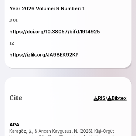
Year 2026 Volume: 9 Number: 1
DOI
https://doi.org/10.38057/bifd.1914925
IZ
https://izlik.org/JA98EK92KP
Cite
/
RIS
Bibtex
APA
Karagöz, Ş., & Arıcan Kaygusuz, N. (2026). Kişi-Örgüt