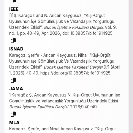
IEEE
[1]Ş. Karagöz and N. Arıcan Kaygusuz, “Kişi-Örgüt
Uyumunun İşe Gömülmüşlük ve Vatandaşlık Yorgunluğu
Üzerindeki Etkisi”,
Bucak İşletme Fakültesi Dergisi
, vol. 9,
no. 1, pp. 40–49, Apr. 2026,
doi: 10.38057/bifd.1914925
.
ISNAD
Karagöz, Şerife - Arıcan Kaygusuz, Nihal. “Kişi-Örgüt
Uyumunun İşe Gömülmüşlük Ve Vatandaşlık Yorgunluğu
Üzerindeki Etkisi”.
Bucak İşletme Fakültesi Dergisi
9/1 (April
1, 2026): 40-49.
https://doi.org/10.38057/bifd.1914925
.
JAMA
1.Karagöz Ş, Arıcan Kaygusuz N. Kişi-Örgüt Uyumunun İşe
Gömülmüşlük ve Vatandaşlık Yorgunluğu Üzerindeki Etkisi.
Bucak İşletme Fakültesi Dergisi
. 2026;9:40–49.
MLA
Karagöz, Şerife, and Nihal Arıcan Kaygusuz. “Kişi-Örgüt