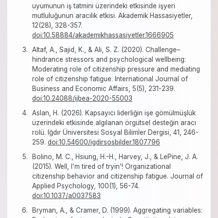
uyumunun iş tatmini üzerindeki etkisinde işyeri
mutluluğunun aracılık etkisi. Akademik Hassasiyetler,
12(28), 328-357.
doi:10.58884/akademikhassasiyetler.1666905
Altaf, A., Sajid, K., & Ali, S. Z. (2020). Challenge–
hindrance stressors and psychological wellbeing:
Moderating role of citizenship pressure and mediating
role of citizenship fatigue. International Journal of
Business and Economic Affairs, 5(5), 231-239.
doi:10.24088/ijbea-2020-55003
Aslan, H. (2026). Kapsayıcı liderliğin işe gömülmüşlük
üzerindeki etkisinde algılanan örgütsel desteğin aracı
rolü. Iğdır Üniversitesi Sosyal Bilimler Dergisi, 41, 246-
259.
doi:10.54600/igdirsosbilder.1807796
Bolino, M. C., Hsiung, H.-H., Harvey, J., & LePine, J. A.
(2015). Well, I’m tired of tryin’! Organizational
citizenship behavior and citizenship fatigue. Journal of
Applied Psychology, 100(1), 56-74.
doi:10.1037/a0037583
Bryman, A., & Cramer, D. (1999). Aggregating variables: