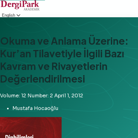
English
Login
Okuma ve Anlama Üzerine:
Kur’an Tilavetiyle İlgili Bazı
Kavram ve Rivayetlerin
Değerlendirilmesi
Volume: 12
Number: 2
April 1, 2012
Mustafa Hocaoğlu