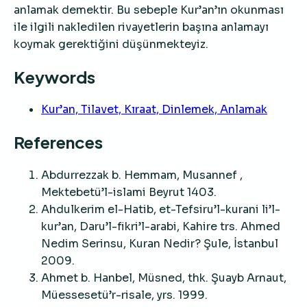
anlamak demektir. Bu sebeple Kur’an’ın okunması
ile ilgili nakledilen rivayetlerin başına anlamayı
koymak gerektiğini düşünmekteyiz.
Keywords
Kur’an, Tilavet, Kıraat, Dinlemek, Anlamak
References
Abdurrezzak b. Hemmam, Musannef ,
Mektebetü’l-islami Beyrut 1403.
Ahdulkerim el-Hatib, et-Tefsiru’l-kurani li’l-
kur’an, Daru’l-fikri’l-arabi, Kahire trs. Ahmed
Nedim Serinsu, Kuran Nedir? Şule, İstanbul
2009.
Ahmet b. Hanbel, Müsned, thk. Şuayb Arnaut,
Müessesetü’r-risale, yrs. 1999.