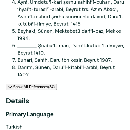
Ayni, Umdetu’l-kari şerhu sahihi’l-buhari, Daru
ihyai’t-turasi’l-arabi, Beyrut trs. Azim Abadi,
Avnu’l-mabud şerhu süneni ebi davud, Daru’l-
kütübi’l-ilmiye, Beyrut, 1415.
Beyhaki, Sünen, Mektebetü dari’l-baz, Mekke
1994.
_______, Şuabu’l-iman, Daru’l-kütübi’l-ilmiyye,
Beyrut 1410.
Buhari, Sahih, Daru ibn kesir, Beyrut 1987.
Darimi, Sünen, Daru’l-kitabi’l-arabi, Beyrut
1407.
Show All References(34)
Details
Primary Language
Turkish