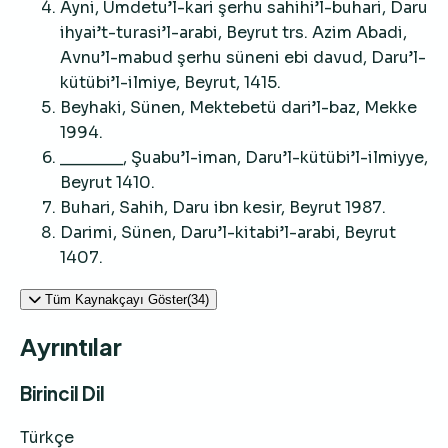
Ayni, Umdetu’l-kari şerhu sahihi’l-buhari, Daru
ihyai’t-turasi’l-arabi, Beyrut trs. Azim Abadi,
Avnu’l-mabud şerhu süneni ebi davud, Daru’l-
kütübi’l-ilmiye, Beyrut, 1415.
Beyhaki, Sünen, Mektebetü dari’l-baz, Mekke
1994.
_______, Şuabu’l-iman, Daru’l-kütübi’l-ilmiyye,
Beyrut 1410.
Buhari, Sahih, Daru ibn kesir, Beyrut 1987.
Darimi, Sünen, Daru’l-kitabi’l-arabi, Beyrut
1407.
Tüm Kaynakçayı Göster(34)
Ayrıntılar
Birincil Dil
Türkçe