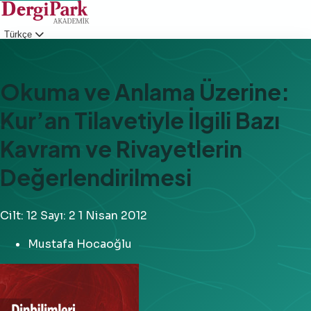
Türkçe
Giriş
Okuma ve Anlama Üzerine:
Kur’an Tilavetiyle İlgili Bazı
Kavram ve Rivayetlerin
Değerlendirilmesi
Cilt: 12
Sayı: 2
1 Nisan 2012
Mustafa Hocaoğlu