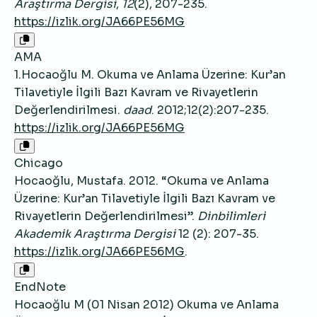
Araştırma Dergisi
,
12
(2), 207-235.
https://izlik.org/JA66PE56MG
AMA
1.Hocaoğlu M. Okuma ve Anlama Üzerine: Kur’an
Tilavetiyle İlgili Bazı Kavram ve Rivayetlerin
Değerlendirilmesi.
daad
. 2012;12(2):207-235.
https://izlik.org/JA66PE56MG
Chicago
Hocaoğlu, Mustafa. 2012. “Okuma ve Anlama
Üzerine: Kur’an Tilavetiyle İlgili Bazı Kavram ve
Rivayetlerin Değerlendirilmesi”.
Dinbilimleri
Akademik Araştırma Dergisi
12 (2): 207-35.
https://izlik.org/JA66PE56MG
.
EndNote
Hocaoğlu M (01 Nisan 2012) Okuma ve Anlama