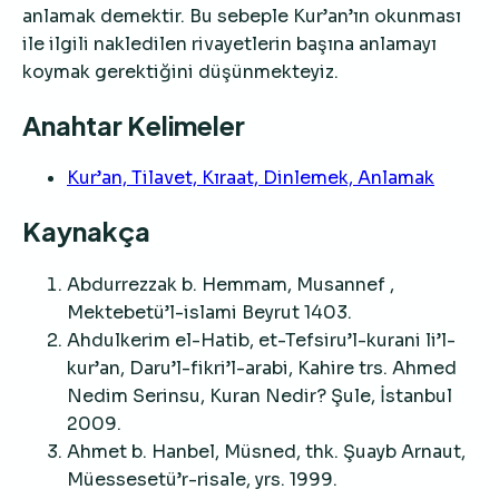
anlamak demektir. Bu sebeple Kur’an’ın okunması
ile ilgili nakledilen rivayetlerin başına anlamayı
koymak gerektiğini düşünmekteyiz.
Anahtar Kelimeler
Kur’an, Tilavet, Kıraat, Dinlemek, Anlamak
Kaynakça
Abdurrezzak b. Hemmam, Musannef ,
Mektebetü’l-islami Beyrut 1403.
Ahdulkerim el-Hatib, et-Tefsiru’l-kurani li’l-
kur’an, Daru’l-fikri’l-arabi, Kahire trs. Ahmed
Nedim Serinsu, Kuran Nedir? Şule, İstanbul
2009.
Ahmet b. Hanbel, Müsned, thk. Şuayb Arnaut,
Müessesetü’r-risale, yrs. 1999.