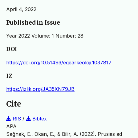
April 4, 2022
Published in Issue
Year 2022 Volume: 1 Number: 28
DOI
https://doi.org/10.51493/egearkeoloji.1037817
IZ
https://izlik.org/JA35XN79JB
Cite
RIS
/
Bibtex
APA
Sağnak, E., Okan, E., & Bilir, A. (2022). Prusias ad