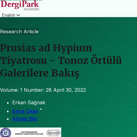
English
Login
Research Article
Prusias ad Hypium
Tiyatrosu - Tonoz Örtülü
Galerilere Bakış
Volume: 1
Number: 28
April 30, 2022
Erkan Sağnak
*
Emre Okan
Ahmet Bilir