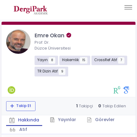
Emre Okan
Prof. Dr.
Düzce Üniversitesi
Yayın
Hakemlik
CrossRef Atıf
8
15
7
TR Dizin Atıf
9
1
0
Takipçi
Takip Edilen
Takip Et
Yayınlar
Görevler
Hakkında
Atıf