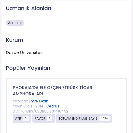
Uzmanlık Alanları
Arkeoloji
Kurum
Düzce Üniversitesi
Popüler Yayınları
PHOKAIA'DA ELE GEÇEN ETRÜSK TİCARİ
AMPHORALARI
Yazarlar:
Emre Okan
Yayın Bilgisi: 2014 ,
Cedrus
DOI: 10.13113/CEDRUS.201416452
ATIF
FAVORİ
TOPLAM İNDİRİLME SAYISI
0
1
1074