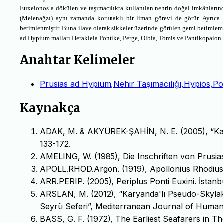
Euxeionos’a dökülen ve taşımacılıkta kullanılan nehrin doğal imkânlarınd
(Melenağzı) aynı zamanda korunaklı bir liman görevi de görür. Ayrıca
betimlenmiştir. Buna ilave olarak sikkeler üzerinde görülen gemi betimlemele
ad Hypium malları Herakleia Pontike, Perge, Olbia, Tomis ve Pantikopaion g
Anahtar Kelimeler
Prusias ad Hypium,Nehir Taşımacılığı,Hypios,P
Kaynakça
ADAK, M. & AKYÜREK-ŞAHİN, N. E. (2005), “Kata
133-172.
AMELING, W. (1985), Die Inschriften von Prusi
APOLL.RHOD.Argon. (1919), Apollonius Rhodius,
ARR.PERIP. (2005), Periplus Ponti Euxini. İstanbu
ARSLAN, M. (2012), “Karyanda'lı Pseudo-Skylaks
Seyrü Seferi”, Mediterranean Journal of Humanitie
BASS, G. F. (1972), The Earliest Seafarers in T