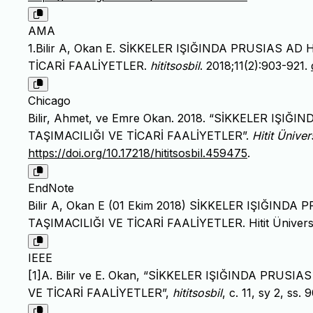
AMA
1.Bilir A, Okan E. SİKKELER IŞIĞINDA PRUSIAS 
TİCARİ FAALİYETLER.
hititsosbil
. 2018;11(2):903-921.
Chicago
Bilir, Ahmet, ve Emre Okan. 2018. “SİKKELER I
TAŞIMACILIĞI VE TİCARİ FAALİYETLER”.
Hitit Üniver
https://doi.org/10.17218/hititsosbil.459475
.
EndNote
Bilir A, Okan E (01 Ekim 2018) SİKKELER IŞIĞI
TAŞIMACILIĞI VE TİCARİ FAALİYETLER. Hitit Üniversite
IEEE
[1]A. Bilir ve E. Okan, “SİKKELER IŞIĞINDA PR
VE TİCARİ FAALİYETLER”,
hititsosbil
, c. 11, sy 2, ss.