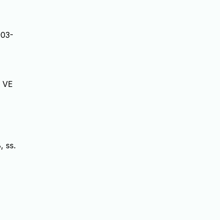
903-
 VE
, ss.