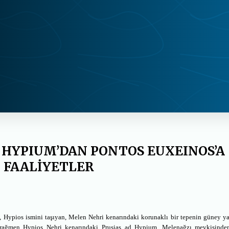
D HYPIUM’DAN PONTOS EUXEINOS’A
İ FAALİYETLER
i, Hypios ismini taşıyan, Melen Nehri kenarındaki korunaklı bir tepenin güney 
 rağmen Hypios Nehri kenarındaki Prusias ad Hypium, Melenağzı mevkisinde