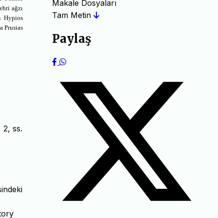
Makale Dosyaları
ehri ağzı
Tam Metin
ı Hypios
a Prusias
Paylaş
2, ss.
indeki
tory