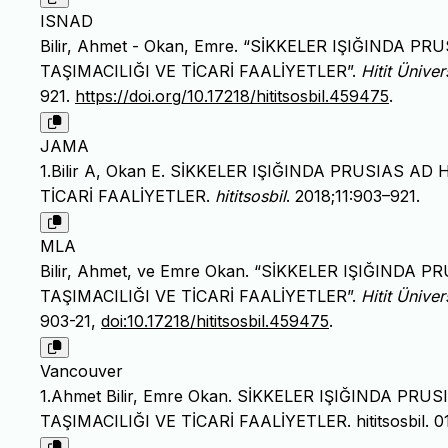
ISNAD
Bilir, Ahmet - Okan, Emre. “SİKKELER IŞIĞINDA
TAŞIMACILIĞI VE TİCARİ FAALİYETLER”.
Hitit Üniver
921.
https://doi.org/10.17218/hititsosbil.459475
.
JAMA
1.Bilir A, Okan E. SİKKELER IŞIĞINDA PRUSIAS 
TİCARİ FAALİYETLER.
hititsosbil
. 2018;11:903–921.
MLA
Bilir, Ahmet, ve Emre Okan. “SİKKELER IŞIĞIND
TAŞIMACILIĞI VE TİCARİ FAALİYETLER”.
Hitit Üniver
903-21,
doi:10.17218/hititsosbil.459475
.
Vancouver
1.Ahmet Bilir, Emre Okan. SİKKELER IŞIĞINDA 
TAŞIMACILIĞI VE TİCARİ FAALİYETLER. hititsosbil. 01