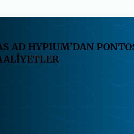
IAS AD HYPIUM’DAN PONTO
FAALİYETLER