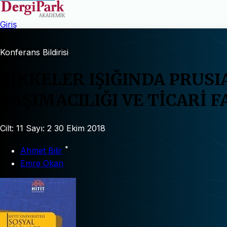
Giriş
Konferans Bildirisi
SİKKELER IŞIĞINDA PRUS
TAŞIMACILIĞI VE TİCARİ 
Cilt: 11
Sayı: 2
30 Ekim 2018
*
Ahmet Bilir
Emre Okan