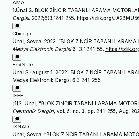
AMA
1.Ünal S. BLOK ZİNCİR TABANLI ARAMA MOTORL
Dergisi
. 2022;6(3):241-255.
https://izlik.org/JA28MU
Chicago
Ünal, Sevda. 2022. “BLOK ZİNCİR TABANLI ARA
Medya Elektronik Dergisi
6 (3): 241-55.
https://izlik
EndNote
Ünal S (August 1, 2022) BLOK ZİNCİR TABANLI 
Medya Elektronik Dergisi 6 3 241–255.
IEEE
[1]S. Ünal, “BLOK ZİNCİR TABANLI ARAMA MOTO
Elektronik Dergisi
, vol. 6, no. 3, pp. 241–255, Aug. 20
ISNAD
Ünal, Sevda. “BLOK ZİNCİR TABANLI ARAMA MO