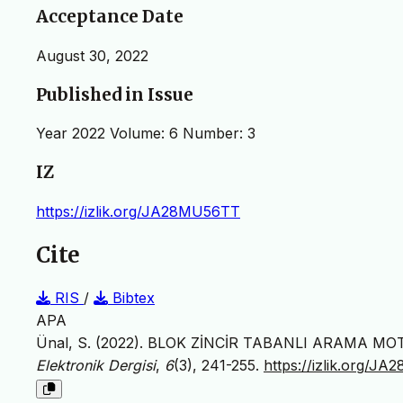
Acceptance Date
August 30, 2022
Published in Issue
Year 2022 Volume: 6 Number: 3
IZ
https://izlik.org/JA28MU56TT
Cite
RIS
/
Bibtex
APA
Ünal, S. (2022). BLOK ZİNCİR TABANLI ARAMA 
Elektronik Dergisi
,
6
(3), 241-255.
https://izlik.org/J