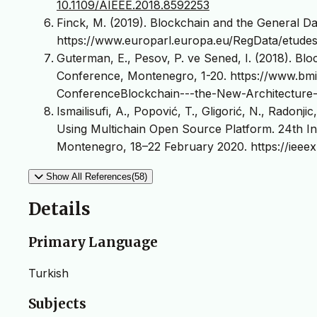
10.1109/AIEEE.2018.8592253
Finck, M. (2019). Blockchain and the General Da
https://www.europarl.europa.eu/RegData/et
Guterman, E., Pesov, P. ve Sened, I. (2018). B
Conference, Montenegro, 1-20. https://www.bmig
ConferenceBlockchain---the-New-Architecture-
Ismailisufi, A., Popović, T., Gligorić, N., Radonj
Using Multichain Open Source Platform. 24th In
Montenegro, 18–22 February 2020. https://ieee
Show All References(58)
Details
Primary Language
Turkish
Subjects