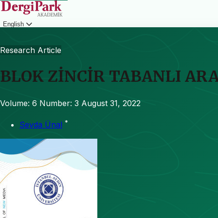
English
Login
Research Article
BLOK ZİNCİR TABANLI A
Volume: 6
Number: 3
August 31, 2022
*
Sevda Ünal