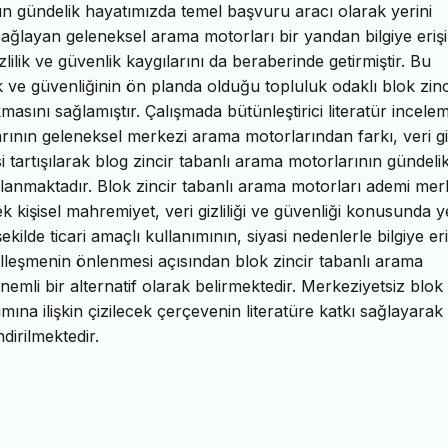
ının gündelik hayatımızda temel başvuru aracı olarak yerini
ağlayan geleneksel arama motorları bir yandan bilgiye erişi
lilik ve güvenlik kaygılarını da beraberinde getirmiştir. Bu
lik ve güvenliğinin ön planda olduğu topluluk odaklı blok zinc
masını sağlamıştır. Çalışmada bütünleştirici literatür incele
rının geleneksel merkezi arama motorlarından farkı, veri gizl
si tartışılarak blog zincir tabanlı arama motorlarının gündeli
çlanmaktadır. Blok zincir tabanlı arama motorları ademi mer
k kişisel mahremiyet, veri gizliliği ve güvenliği konusunda y
şekilde ticari amaçlı kullanımının, siyasi nedenlerle bilgiye er
leşmenin önlenmesi açısından blok zincir tabanlı arama
 önemli bir alternatif olarak belirmektedir. Merkeziyetsiz blok 
na ilişkin çizilecek çerçevenin literatüre katkı sağlayarak
dirilmektedir.