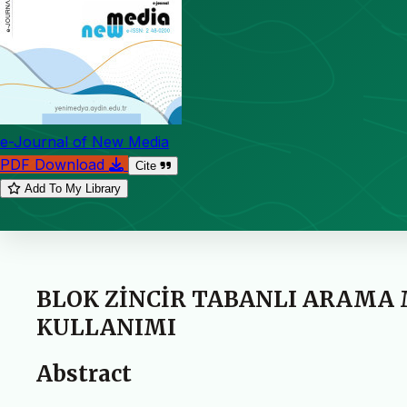
e-Journal of New Media
PDF Download
Cite
Add To My Library
BLOK ZİNCİR TABANLI ARAMA
KULLANIMI
Abstract