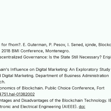
or fhom?. E. Guterman, P. Pesov, I. Sened, içinde, Blockc
he 2018 BMI Conference, Montenegro.
centralized Governance: Is the State Still Necessary? Eriş
hain's Influence on Digital Marketing: An Exploratory Study
d Digital Marketing. Department of Business Administration
ch.
. Economics of Blockchain. Public Choice Conference, Fort
44751.hal-01382002
ntages and Disadvantages of the Blockchain Technology. I
ronic and Electrical Engineering (AIEEE).
doi: