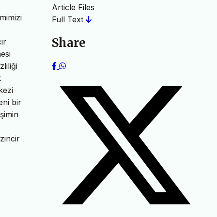
Article Files
mimizi
Full Text
Share
ir
mesi
iliği
k
kezi
eni bir
işimin
zincir