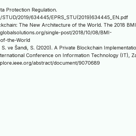
ta Protection Regulation.
udes/STUD/2019/634445/EPRS_STU(2019)634445_EN.pdf
lockchain: The New Architecture of the World. The 2018 BMI
lobalsolutions.org/single-post/2018/10/08/BMI-
of-the-World
ic, S. ve Šandi, S. (2020). A Private Blockchain Implementati
ternational Conference on Information Technology (IT), Za
xplore.ieee.org/abstract/document/9070689