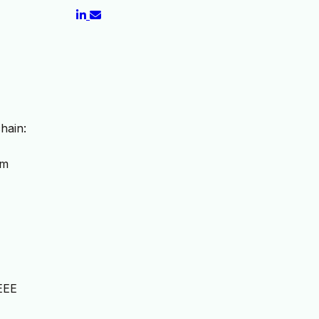
hain:
im
EEE