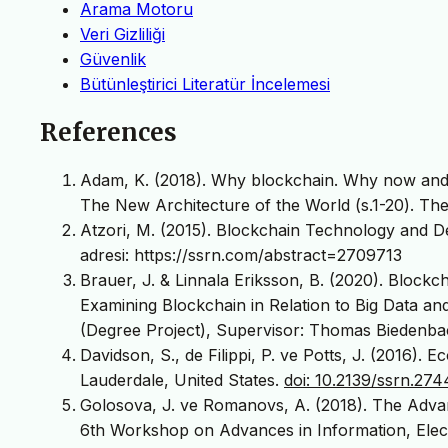
Arama Motoru
Veri Gizliliği
Güvenlik
Bütünleştirici Literatür İncelemesi
References
Adam, K. (2018). Why blockchain. Why now and f
The New Architecture of the World (s.1-20). T
Atzori, M. (2015). Blockchain Technology and De
adresi: https://ssrn.com/abstract=2709713
Brauer, J. & Linnala Eriksson, B. (2020). Blockc
Examining Blockchain in Relation to Big Data an
(Degree Project), Supervisor: Thomas Biedenba
Davidson, S., de Filippi, P. ve Potts, J. (2016)
Lauderdale, United States.
doi: 10.2139/ssrn.27
Golosova, J. ve Romanovs, A. (2018). The Adva
6th Workshop on Advances in Information, Elect