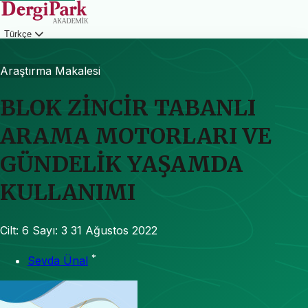
Türkçe
Giriş
Araştırma Makalesi
BLOK ZİNCİR TABANLI
ARAMA MOTORLARI VE
GÜNDELİK YAŞAMDA
KULLANIMI
Cilt: 6
Sayı: 3
31 Ağustos 2022
*
Sevda Ünal