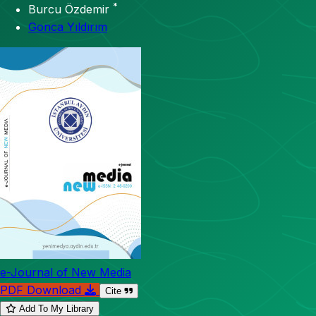
*
Burcu Özdemir
Gonca Yıldırım
e-Journal of New Media
PDF Download
Cite
Add To My Library