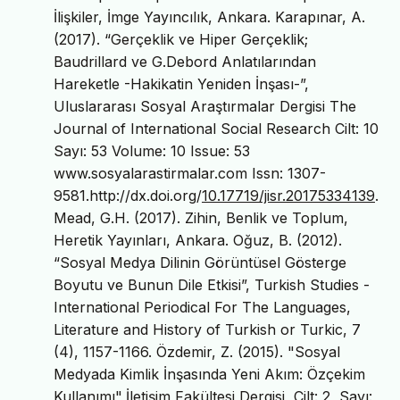
İlişkiler, İmge Yayıncılık, Ankara. Karapınar, A.
(2017). “Gerçeklik ve Hiper Gerçeklik;
Baudrillard ve G.Debord Anlatılarından
Hareketle -Hakikatin Yeniden İnşası-”,
Uluslararası Sosyal Araştırmalar Dergisi The
Journal of International Social Research Cilt: 10
Sayı: 53 Volume: 10 Issue: 53
www.sosyalarastirmalar.com Issn: 1307-
9581.http://dx.doi.org/
10.17719/jisr.20175334139
.
Mead, G.H. (2017). Zihin, Benlik ve Toplum,
Heretik Yayınları, Ankara. Oğuz, B. (2012).
“Sosyal Medya Dilinin Görüntüsel Gösterge
Boyutu ve Bunun Dile Etkisi”, Turkish Studies -
International Periodical For The Languages,
Literature and History of Turkish or Turkic, 7
(4), 1157-1166. Özdemir, Z. (2015). "Sosyal
Medyada Kimlik İnşasında Yeni Akım: Özçekim
Kullanımı",İletişim Fakültesi Dergisi, Cilt: 2, Sayı: