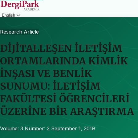
English
Login
Research Article
DİJİTALLEŞEN İLETİŞİM
ORTAMLARINDA KİMLİK
İNŞASI VE BENLİK
SUNUMU: İLETİŞİM
FAKÜLTESİ ÖĞRENCİLERİ
ÜZERİNE BİR ARAŞTIRMA
Volume: 3
Number: 3
September 1, 2019