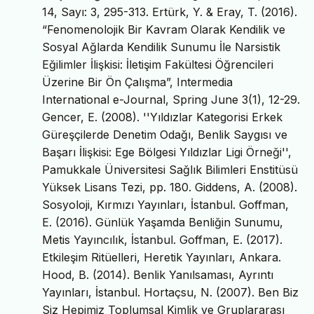
14, Sayı: 3, 295-313. Ertürk, Y. & Eray, T. (2016).
“Fenomenolojik Bir Kavram Olarak Kendilik ve
Sosyal Ağlarda Kendilik Sunumu İle Narsistik
Eğilimler İlişkisi: İletişim Fakültesi Öğrencileri
Üzerine Bir Ön Çalışma”, Intermedia
International e-Journal, Spring June 3(1), 12-29.
Gencer, E. (2008). ''Yıldızlar Kategorisi Erkek
Güreşçilerde Denetim Odağı, Benlik Saygısı ve
Başarı İlişkisi: Ege Bölgesi Yıldızlar Ligi Örneği'',
Pamukkale Üniversitesi Sağlık Bilimleri Enstitüsü
Yüksek Lisans Tezi, pp. 180. Giddens, A. (2008).
Sosyoloji, Kırmızı Yayınları, İstanbul. Goffman,
E. (2016). Günlük Yaşamda Benliğin Sunumu,
Metis Yayıncılık, İstanbul. Goffman, E. (2017).
Etkileşim Ritüelleri, Heretik Yayınları, Ankara.
Hood, B. (2014). Benlik Yanılsaması, Ayrıntı
Yayınları, İstanbul. Hortaçsu, N. (2007). Ben Biz
Siz Hepimiz Toplumsal Kimlik ve Gruplararası