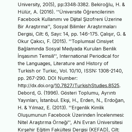
University, 20(5), pp:3348‐3382. Bekiroğlu, H. &
Hülür, A. (2016). ''Üniversite Öğrencilerinin
Facebook Kullanımı ve Dijital Şizofreni Üzerine
Bir Araştırma'', Sosyal Bilimler Araştırmaları
Dergisi, Cilt: 6, Sayı: 14, pp. 146-175. Çalışır, G. &
Okur Çakıcı, F. (2015). ''Toplumsal Cinsiyet
Bağlamında Sosyal Medyada Kurulan Benlik
İnşasının Temsili'', International Periodical for
the Languages, Literature and History of
Turkish or Turkic, Vol. 10/10, ISSN: 1308-2140,
pp. 267-290. DOI Number:
http://dx.doi.org/
10.7827/TurkishStudies.8525
.
Debord, G. (1996). Gösteri Toplumu, Ayrıntı
Yayınları, İstanbul. Ekşi, H., Erden, N., Erdoğan,
H. & Yılmaz, E. (2013). ''Ergenlik Kimlik
Oluşumunun Facebook Üzerinden İncelenmesi:
Nitel Araştırma Örneği'', Ahi Evran Üniversitesi
Kırşehir Eğitim Fakültesi Dergisi (KEFAD), Cilt: