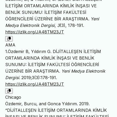
İLETİŞİM ORTAMLARINDA KİMLİK İNŞASI VE
BENLİK SUNUMU: İLETİŞİM FAKÜLTESİ
ÖĞRENCİLERİ ÜZERİNE BİR ARAŞTIRMA.
Yeni
Medya Elektronik Dergisi
,
3
(3), 178-191.
https://izlik.org/JA48TM23JT
AMA
1.Özdemir B, Yıldırım G. DİJİTALLEŞEN İLETİŞİM
ORTAMLARINDA KİMLİK İNŞASI VE BENLİK
SUNUMU: İLETİŞİM FAKÜLTESİ ÖĞRENCİLERİ
ÜZERİNE BİR ARAŞTIRMA.
Yeni Medya Elektronik
Dergisi
. 2019;3(3):178-191.
https://izlik.org/JA48TM23JT
Chicago
Özdemir, Burcu, and Gonca Yıldırım. 2019.
“DİJİTALLEŞEN İLETİŞİM ORTAMLARINDA KİMLİK
İNŞASI VE BENLİK SUNUMU: İLETİŞİM FAKÜLTESİ