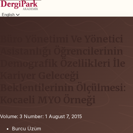
English
Login
Büro Yönetimi Ve Yönetici
Asistanlığı Öğrencilerinin
Demografik Özellikleri İle
Kariyer Geleceği
Beklentilerinin Ölçülmesi:
Kocaeli MYO Örneği
Volume: 3
Number: 1
August 7, 2015
Burcu Üzüm