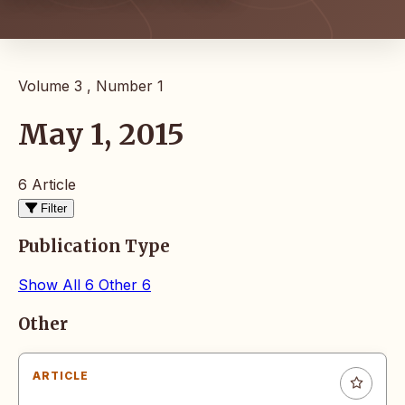
Volume 3 , Number 1
May 1, 2015
6 Article
Filter
Publication Type
Show All
6
Other
6
Articles
Other
ARTICLE