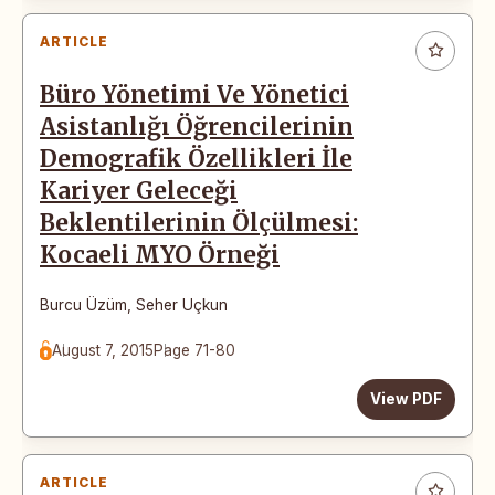
ARTICLE
Büro Yönetimi Ve Yönetici
Asistanlığı Öğrencilerinin
Demografik Özellikleri İle
Kariyer Geleceği
Beklentilerinin Ölçülmesi:
Kocaeli MYO Örneği
Burcu Üzüm
,
Seher Uçkun
August 7, 2015
Page 71-80
View PDF
ARTICLE