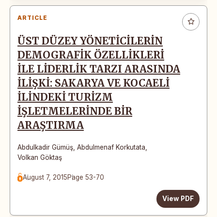
ARTICLE
ÜST DÜZEY YÖNETİCİLERİN
DEMOGRAFİK ÖZELLİKLERİ
İLE LİDERLİK TARZI ARASINDA
İLİŞKİ: SAKARYA VE KOCAELİ
İLİNDEKİ TURİZM
İŞLETMELERİNDE BİR
ARAŞTIRMA
Abdulkadir Gümüş
,
Abdulmenaf Korkutata
,
Volkan Göktaş
August 7, 2015
Page 53-70
View PDF