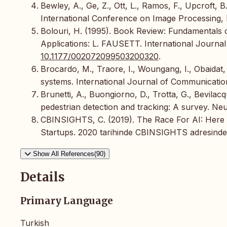
Bewley, A., Ge, Z., Ott, L., Ramos, F., Upcroft, 
International Conference on Image Processing,
Bolouri, H. (1995). Book Review: Fundamentals 
Applications: L. FAUSETT. International Journal
10.1177/002072099503200320
.
Brocardo, M., Traore, I., Woungang, I., Obaidat,
systems. International Journal of Communicati
Brunetti, A., Buongiorno, D., Trotta, G., Bevila
pedestrian detection and tracking: A survey. N
CBINSIGHTS, C. (2019). The Race For AI: Here A
Startups. 2020 tarihinde CBINSIGHTS adresinden
Show All References(90)
Details
Primary Language
Turkish