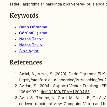
setleri, algoritmalar hakkında bilgi vererek bu alanda 
Keywords
Derin Öğrenme
Görüntü İşleme
Nesne Tespiti
Nesne Takibi
Sinir Ağları
References
Amidi, A., Amidi, S. (2020). Derin Öğrenme El Ki
https://stanford.edu/~shervine/l/tr/teaching/cs-
Avidan, S. (2004). Support Vector Tracking. IEE
1064-1072,
doi:10.1109/TPAMI.2004.53
.
Avila, S., Thome, N., Cord, M., Valle, E., De A. 
codeword point of view. Computer Vision and 