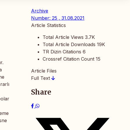
Archive
Number: 25 , 31.08.2021
Article Statistics
Total Article Views
3.7K
Total Article Downloads
19K
TR Dizin Citations
6
Crossref Citation Count
15
r.
a
Article Files
nme
Full Text
rarlı
Share
eolar
leme
esne