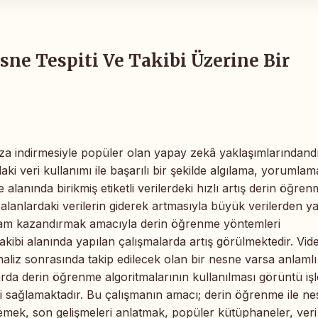
ne Tespiti Ve Takibi Üzerine Bir
a indirmesiyle popüler olan yapay zekâ yaklaşımlarındandı
i veri kullanımı ile başarılı bir şekilde algılama, yorumlam
alanında birikmiş etiketli verilerdeki hızlı artış derin öğre
alanlardaki verilerin giderek artmasıyla büyük verilerden ya
anlam kazandırmak amacıyla derin öğrenme yöntemleri
takibi alanında yapılan çalışmalarda artış görülmektedir. Vid
aliz sonrasında takip edilecek olan bir nesne varsa anlamlı
arda derin öğrenme algoritmalarının kullanılması görüntü iş
i sağlamaktadır. Bu çalışmanın amacı; derin öğrenme ile n
lemek, son gelişmeleri anlatmak, popüler kütüphaneler, veri