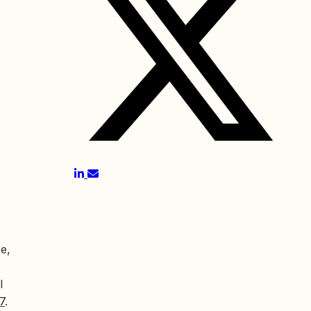
e,
l
7
.