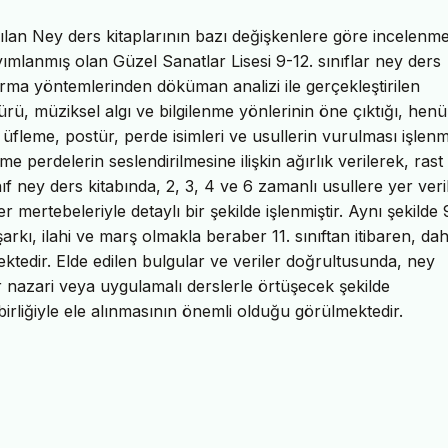
lan Ney ders kitaplarının bazı değişkenlere göre incelenmes
mlanmış olan Güzel Sanatlar Lisesi 9-12. sınıflar ney ders
ştırma yöntemlerinden döküman analizi ile gerçekleştirilen
türü, müziksel algı ve bilgilenme yönlerinin öne çıktığı, hen
fleme, postür, perde isimleri ve usullerin vurulması işlenmi
me perdelerin seslendirilmesine ilişkin ağırlık verilerek, rast
f ney ders kitabında, 2, 3, 4 ve 6 zamanlı usullere yer veri
ler mertebeleriyle detaylı bir şekilde işlenmiştir. Aynı şekilde
arkı, ilahi ve marş olmakla beraber 11. sınıftan itibaren, da
tedir. Elde edilen bulgular ve veriler doğrultusunda, ney
r nazari veya uygulamalı derslerle örtüşecek şekilde
irliğiyle ele alınmasının önemli olduğu görülmektedir.