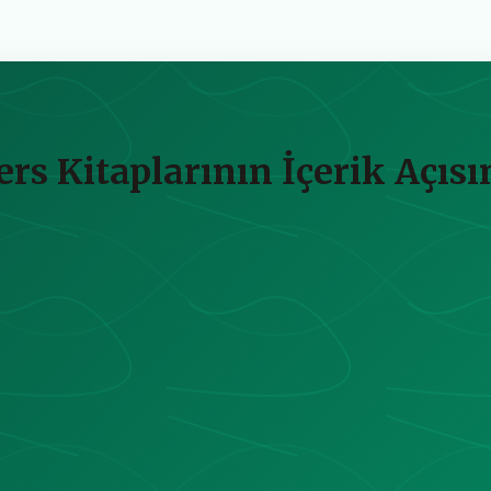
ers Kitaplarının İçerik Açı