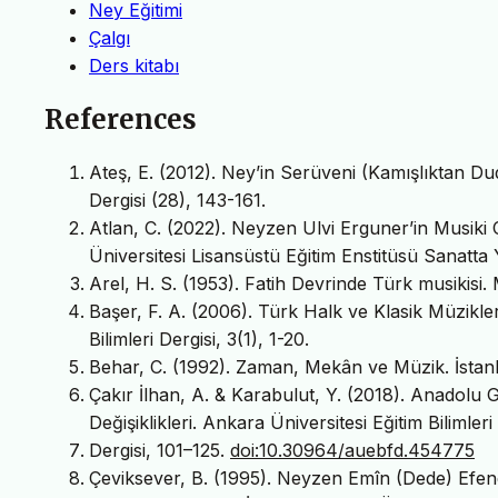
Ney Eğitimi
Çalgı
Ders kitabı
References
Ateş, E. (2012). Ney’in Serüveni (Kamışlıktan Du
Dergisi (28), 143-161.
Atlan, C. (2022). Neyzen Ulvi Erguner’in Musiki 
Üniversitesi Lisansüstü Eğitim Enstitüsü Sanatta Y
Arel, H. S. (1953). Fatih Devrinde Türk musikisi
Başer, F. A. (2006). Türk Halk ve Klasik Müzikle
Bilimleri Dergisi, 3(1), 1-20.
Behar, C. (1992). Zaman, Mekân ve Müzik. İstanb
Çakır İlhan, A. & Karabulut, Y. (2018). Anadolu
Değişiklikleri. Ankara Üniversitesi Eğitim Bilimleri
Dergisi, 101–125.
doi:10.30964/auebfd.454775
Çeviksever, B. (1995). Neyzen Emîn (Dede) Efendi