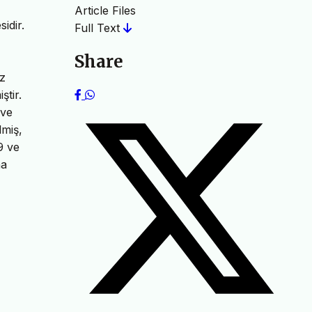
Article Files
idir.
Full Text
Share
üz
ştir.
 ve
lmiş,
 9 ve
ha