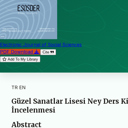
Electronic Journal of Social Sciences
PDF Download
Cite
Add To My Library
TR
EN
Güzel Sanatlar Lisesi Ney Ders K
İncelenmesi
Abstract