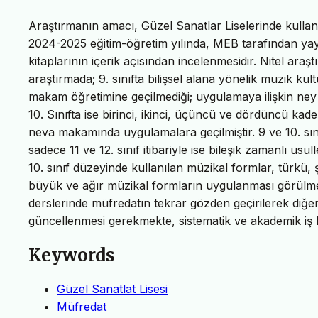
Araştırmanın amacı, Güzel Sanatlar Liselerinde kullanı
2024-2025 eğitim-öğretim yılında, MEB tarafından yayı
kitaplarının içerik açısından incelenmesidir. Nitel ara
araştırmada; 9. sınıfta bilişsel alana yönelik müzik kül
makam öğretimine geçilmediği; uygulamaya ilişkin ney ü
10. Sınıfta ise birinci, ikinci, üçüncü ve dördüncü kade
neva makamında uygulamalara geçilmiştir. 9 ve 10. sını
sadece 11 ve 12. sınıf itibariyle ise bileşik zamanlı usul
10. sınıf düzeyinde kullanılan müzikal formlar, türkü, ş
büyük ve ağır müzikal formların uygulanması görülmek
derslerinde müfredatın tekrar gözden geçirilerek diğe
güncellenmesi gerekmekte, sistematik ve akademik iş b
Keywords
Güzel Sanatlat Lisesi
Müfredat