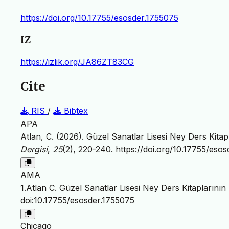
https://doi.org/10.17755/esosder.1755075
IZ
https://izlik.org/JA86ZT83CG
Cite
RIS
/
Bibtex
APA
Atlan, C. (2026). Güzel Sanatlar Lisesi Ney Ders Kitap
Dergisi
,
25
(2), 220-240.
https://doi.org/10.17755/eso
AMA
1.Atlan C. Güzel Sanatlar Lisesi Ney Ders Kitaplarının
doi:10.17755/esosder.1755075
Chicago