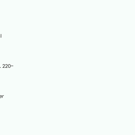
l
p. 220–
er