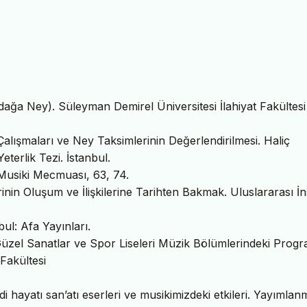
dağa Ney). Süleyman Demirel Üniversitesi İlahiyat Fakültesi
Çalışmaları ve Ney Taksimlerinin Değerlendirilmesi. Haliç
eterlik Tezi. İstanbul.
. Musiki Mecmuası, 63, 74.
rinin Oluşum ve İlişkilerine Tarihten Bakmak. Uluslararası İ
ul: Afa Yayınları.
 Güzel Sanatlar ve Spor Liseleri Müzik Bölümlerindeki Prog
 Fakültesi
 hayatı san’atı eserleri ve musikimizdeki etkileri. Yayımla