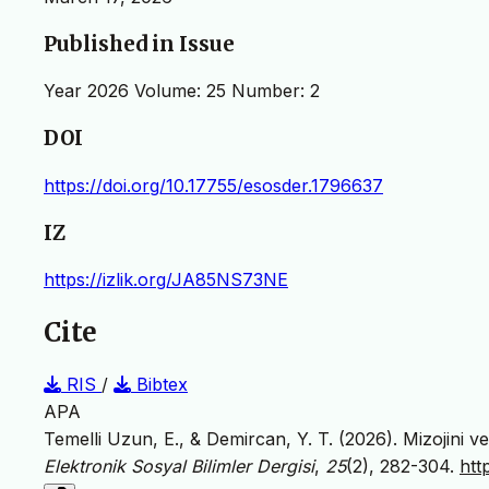
Published in Issue
Year 2026 Volume: 25 Number: 2
DOI
https://doi.org/10.17755/esosder.1796637
IZ
https://izlik.org/JA85NS73NE
Cite
RIS
/
Bibtex
APA
Temelli Uzun, E., & Demircan, Y. T. (2026). Mizojini 
Elektronik Sosyal Bilimler Dergisi
,
25
(2), 282-304.
htt