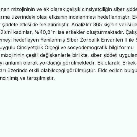
 mizojininin ve ek olarak çelişik cinsiyetçiliğin siber şidd
rma üzerindeki olası etkisinin incelenmesi hedeflenmiştir. E
iddete etkisi de ele alınmıştır. Analizler 365 kişinin verisi il
2’sini kadınlar, %40,8’ini ise erkekler oluşturmaktadır. Çal
çmeyi hedefleyen Yenilenmiş Siber Zorbalık Envanteri II ile 
Duygulu Cinsiyetçilik Ölçeği ve sosyodemografik bilgi formu
izojininin çeşitli değişkenlerle birlikte, siber şiddeti uygula
ayı anlamlı olarak yordadığı görülmektedir. Ek olarak, Erkek
arı üzerinde etkili olabileceği görülmüştür. Elde edilen bulgu
rilmiş ve tartışılmıştır.