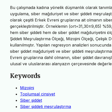
Bu çalışmada kadına yönelik düşmanlık olarak tanımlanan
uygulama, siber mağduriyet ve siber şiddeti meşrulaştı
olarak çeşitli Erkek Evreni gruplarına ait olmanın siber ş
gerçekleştirilmiştir. Örneklemin (ort=31,30±9,65) %59,
hem siber şiddeti hem de siber şiddet mağduriyetini öl
Şiddeti Meşrulaştırma Ölçeği, Mizojini Ölçeği, Çelişik 
kullanılmıştır. Yapılan regresyon analizleri sonucunda m
siber şiddet mağduriyeti ve siber şiddeti meşrulaştırm
Evreni gruplarına dahil olmanın, siber şiddet davranışl
ulusal ve uluslararası alanyazın çerçevesinde değerlendi
Keywords
Mizojini
Toplumsal cinsiyet
Siber şiddet
Siber şiddeti meşrulaştırma