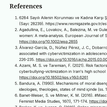
References
6284 Sayılı Ailenin Korunması ve Kadına Karşı 
(Sayı: 28239). https://www.resmigazete.gov.tr/e
Agadullina, E., Lovakov, A., Balezina, M. ve Gul
women: A meta‐analysis. European Journal of S
https://doi.org/10.1002/ejsp.2855
Álvarez-García, D., Núñez Pérez, J. C., Dobarro
associated with cybervictimization in adolescence
226-235.
https://doi.org/10.1016/j.ijchp.2015.03.0
Azami, M. S. ve Taremian, F. (2021). Risk factors
cyberbullying-victimization in Iran's high school
https://doi.org/10.18502/ijps.v16i3.6261
Bandura, A. (1990). Mechanisms of moral disenga
ideologies, theologies, states of mind içinde (ss.
Banet-Weiser, S. ve Miltner, K. M. (2016). #Masc
Feminist Media Studies, 16(1), 171-174.
https://d