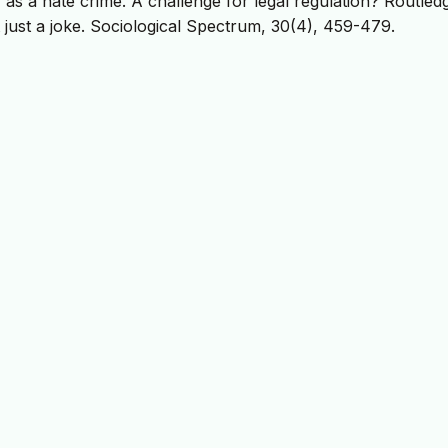
 as a hate crime. A challenge for legal regulation? Routled
ot just a joke. Sociological Spectrum, 30(4), 459-479.