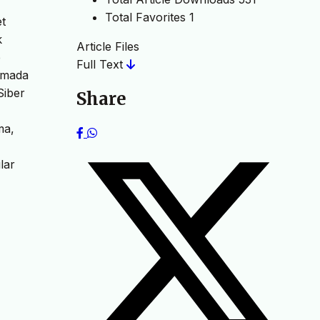
Total Favorites
1
et
k
Article Files
e
Full Text
ışmada
Siber
Share
ma,
lar