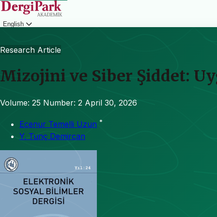
English
Login
Research Article
Mizojini ve Siber Şiddet: 
Volume: 25
Number: 2
April 30, 2026
*
Ecenur Temelli Uzun
Y. Tunç Demircan