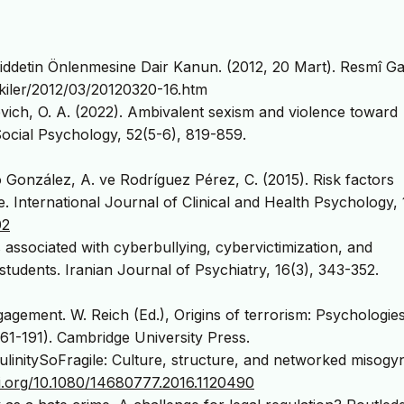
Şiddetin Önlenmesine Dair Kanun. (2012, 20 Mart). Resmî G
skiler/2012/03/20120320-16.htm
evich, O. A. (2022). Ambivalent sexism and violence toward
ocial Psychology, 52(5-6), 819-859.
 González, A. ve Rodríguez Pérez, C. (2015). Risk factors
. International Journal of Clinical and Health Psychology, 
02
 associated with cyberbullying, cybervictimization, and
 students. Iranian Journal of Psychiatry, 16(3), 343-352.
gement. W. Reich (Ed.), Origins of terrorism: Psychologies
 161-191). Cambridge University Press.
ulinitySoFragile: Culture, structure, and networked misogy
oi.org/10.1080/14680777.2016.1120490