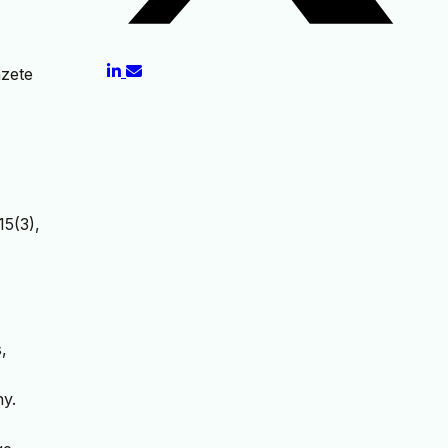
azete
15(3),
,
ny.