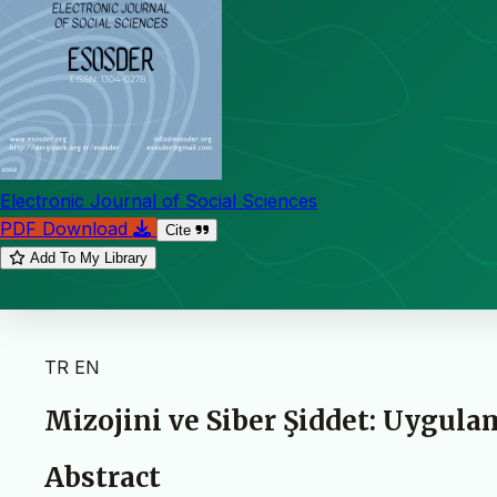
Electronic Journal of Social Sciences
PDF Download
Cite
Add To My Library
TR
EN
Mizojini ve Siber Şiddet: Uygul
Abstract