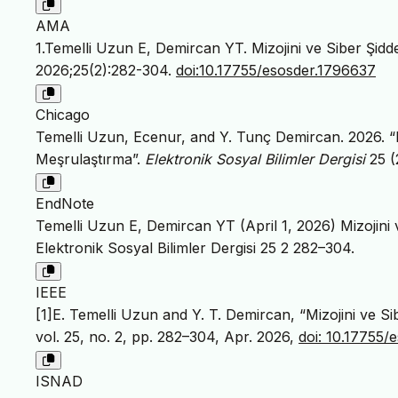
AMA
1.Temelli Uzun E, Demircan YT. Mizojini ve Siber Şid
2026;25(2):282-304.
doi:10.17755/esosder.1796637
Chicago
Temelli Uzun, Ecenur, and Y. Tunç Demircan. 2026. “
Meşrulaştırma”.
Elektronik Sosyal Bilimler Dergisi
25 (
EndNote
Temelli Uzun E, Demircan YT (April 1, 2026) Mizojini
Elektronik Sosyal Bilimler Dergisi 25 2 282–304.
IEEE
[1]E. Temelli Uzun and Y. T. Demircan, “Mizojini ve 
vol. 25, no. 2, pp. 282–304, Apr. 2026,
doi: 10.17755/
ISNAD