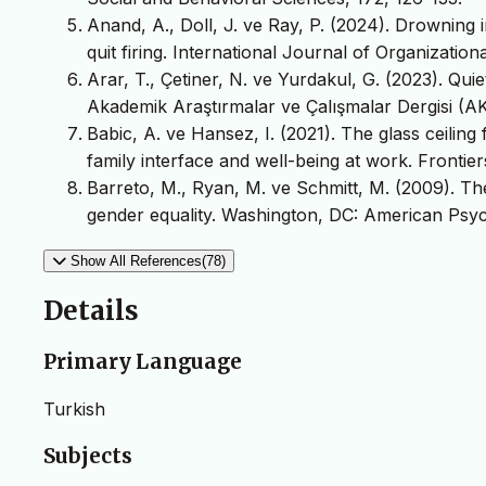
Anand, A., Doll, J. ve Ray, P. (2024). Drowning i
quit firing. International Journal of Organization
Arar, T., Çetiner, N. ve Yurdakul, G. (2023). Qui
Akademik Araştırmalar ve Çalışmalar Dergisi (AK
Babic, A. ve Hansez, I. (2021). The glass ceil
family interface and well-being at work. Frontie
Barreto, M., Ryan, M. ve Schmitt, M. (2009). The
gender equality. Washington, DC: American Psyc
Show All References(78)
Details
Primary Language
Turkish
Subjects