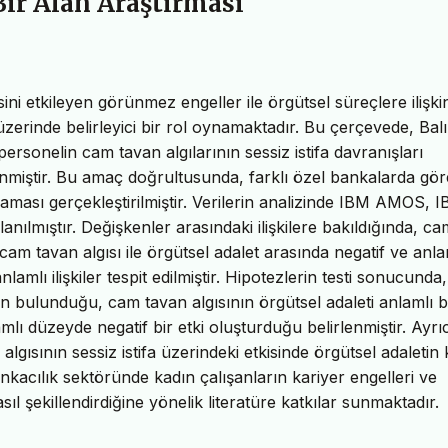
Bir Alan Araştırması
ni etkileyen görünmez engeller ile örgütsel süreçlere ilişki
ri üzerinde belirleyici bir rol oynamaktadır. Bu çerçevede, Balı
personelin cam tavan algılarının sessiz istifa davranışları
lenmiştir. Bu amaç doğrultusunda, farklı özel bankalarda gö
ması gerçekleştirilmiştir. Verilerin analizinde IBM AMOS, 
lmıştır. Değişkenler arasındaki ilişkilere bakıldığında, ca
; cam tavan algısı ile örgütsel adalet arasında negatif ve anla
anlamlı ilişkiler tespit edilmiştir. Hipotezlerin testi sonucund
inin bulunduğu, cam tavan algısının örgütsel adaleti anlamlı 
lamlı düzeyde negatif bir etki oluşturduğu belirlenmiştir. Ayrı
ısının sessiz istifa üzerindeki etkisinde örgütsel adaletin 
nkacılık sektöründe kadın çalışanların kariyer engelleri ve
asıl şekillendirdiğine yönelik literatüre katkılar sunmaktadır.