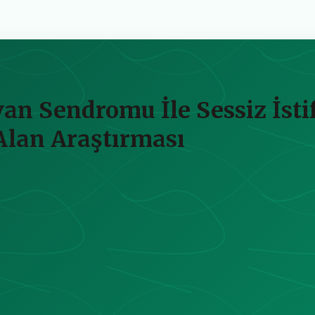
n Sendromu İle Sessiz İstif
 Alan Araştırması