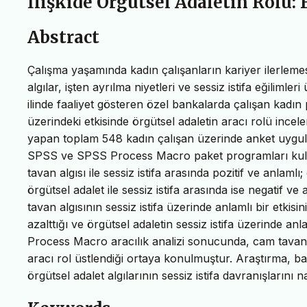
İlişkide Örgütsel Adaletin Rolü: 
Abstract
Çalışma yaşamında kadın çalışanların kariyer ilerlemesi
algılar, işten ayrılma niyetleri ve sessiz istifa eğilimle
ilinde faaliyet gösteren özel bankalarda çalışan kadın 
üzerindeki etkisinde örgütsel adaletin aracı rolü ince
yapan toplam 548 kadın çalışan üzerinde anket uygula
SPSS ve SPSS Process Macro paket programları kullanı
tavan algısı ile sessiz istifa arasında pozitif ve anlamlı
örgütsel adalet ile sessiz istifa arasında ise negatif ve 
tavan algısının sessiz istifa üzerinde anlamlı bir etkis
azalttığı ve örgütsel adaletin sessiz istifa üzerinde an
Process Macro aracılık analizi sonucunda, cam tavan alg
aracı rol üstlendiği ortaya konulmuştur. Araştırma, ba
örgütsel adalet algılarının sessiz istifa davranışlarını n