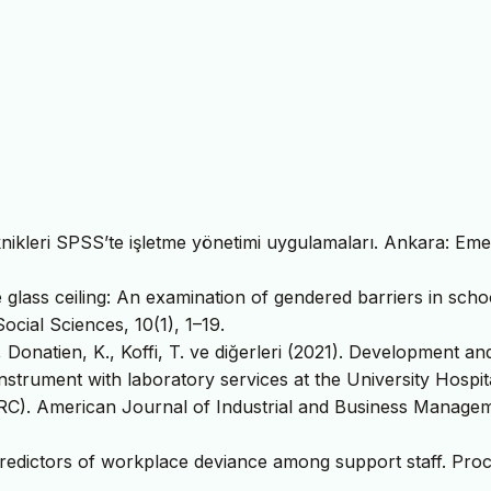
teknikleri SPSS’te işletme yönetimi uygulamaları. Ankara: Em
e glass ceiling: An examination of gendered barriers in scho
ocial Sciences, 10(1), 1–19.
., Donatien, K., Koffi, T. ve diğerleri (2021). Development an
nstrument with laboratory services at the University Hospit
RC). American Journal of Industrial and Business Manage
 predictors of workplace deviance among support staff. Proc