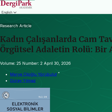
English
Login
Research Article
Kadın Çalışanlarda Cam Tava
Örgütsel Adaletin Rolü: Bir
Volume: 25
Number: 2
April 30, 2026
*
Merve Çiloğlu Yörübulut
Güray Yılmaz