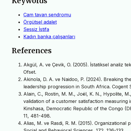
Keywords
Cam tavan sendromu
Örgütsel adalet
Sessiz İstifa
Kadın banka çalışanları
References
Akgül, A. ve Çevik, O. (2005). İstatiksel analiz 
Ofset.
Akinola, D. A. ve Naidoo, P. (2024). Breaking th
leadership progression in South Africa. Cogent S
Alain, C., Rostin, M. M., Joël, K. N., Hypolite, M
validation of a customer satisfaction measuring i
Kinshasa, Democratic Republic of the Congo (D
11, 481-498.
Alias, M. ve Rasdi, R. M. (2015). Organizational
Social and Behavioral Sciences, 172, 126-133.