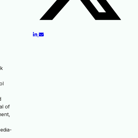
ek
ol
d
al of
ment,
edia-