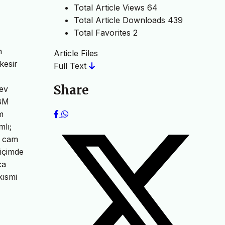
Total Article Views
64
Total Article Downloads
439
Total Favorites
2
n
Article Files
kesir
Full Text
Share
rev
IBM
m
mlı;
a, cam
biçimde
ca
kısmi