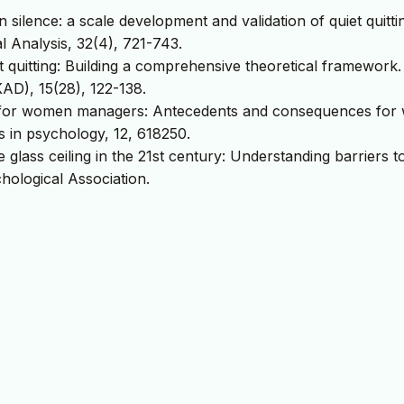
n silence: a scale development and validation of quiet quitt
al Analysis, 32(4), 721-743.
et quitting: Building a comprehensive theoretical framework.
AD), 15(28), 122-138.
ing for women managers: Antecedents and consequences for
rs in psychology, 12, 618250.
 glass ceiling in the 21st century: Understanding barriers t
hological Association.