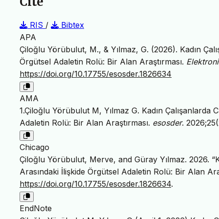
Cite
RIS
/
Bibtex
APA
Çiloğlu Yörübulut, M., & Yılmaz, G. (2026). Kadın Çalı
Örgütsel Adaletin Rolü: Bir Alan Araştırması.
Elektroni
https://doi.org/10.17755/esosder.1826634
AMA
1.Çiloğlu Yörübulut M, Yılmaz G. Kadın Çalışanlarda C
Adaletin Rolü: Bir Alan Araştırması.
esosder
. 2026;25
Chicago
Çiloğlu Yörübulut, Merve, and Güray Yılmaz. 2026. “
Arasındaki İlişkide Örgütsel Adaletin Rolü: Bir Alan Ar
https://doi.org/10.17755/esosder.1826634
.
EndNote