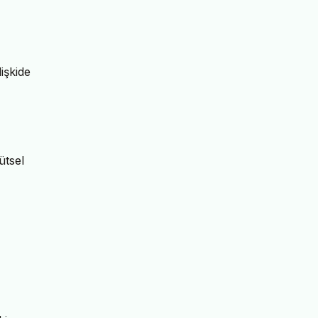
işkide
ütsel