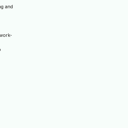
ing and
 work-
o