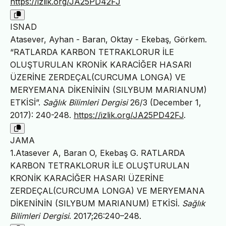
https://izlik.org/JA25PD42FJ
ISNAD
Atasever, Ayhan - Baran, Oktay - Ekebaş, Görkem.
“RATLARDA KARBON TETRAKLORUR İLE
OLUŞTURULAN KRONİK KARACİĞER HASARI
ÜZERİNE ZERDEÇAL(CURCUMA LONGA) VE
MERYEMANA DİKENİNİN (SILYBUM MARIANUM)
ETKİSİ”.
Sağlık Bilimleri Dergisi
26/3 (December 1,
2017): 240-248.
https://izlik.org/JA25PD42FJ
.
JAMA
1.Atasever A, Baran O, Ekebaş G. RATLARDA
KARBON TETRAKLORUR İLE OLUŞTURULAN
KRONİK KARACİĞER HASARI ÜZERİNE
ZERDEÇAL(CURCUMA LONGA) VE MERYEMANA
DİKENİNİN (SILYBUM MARIANUM) ETKİSİ.
Sağlık
Bilimleri Dergisi
. 2017;26:240–248.