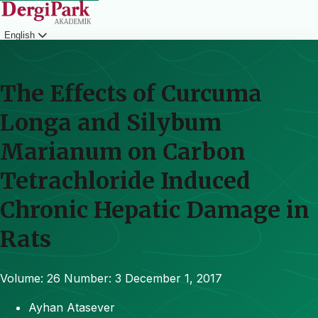
English
Login
The Effects of Curcuma
Longa and Silybum
Marianum on Carbon
Tetrachloride Induced
Chronic Hepatic Damage in
Rats
Volume: 26
Number: 3
December 1, 2017
Ayhan Atasever