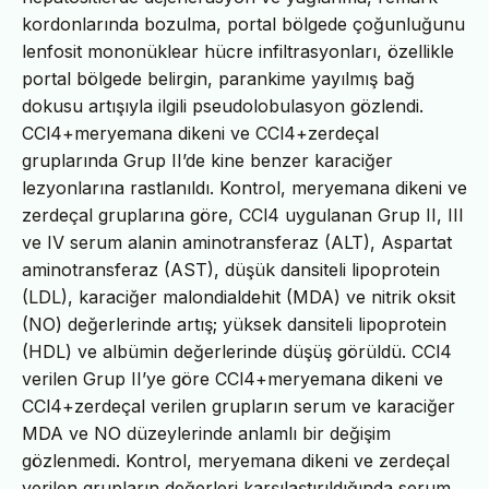
kordonlarında bozulma, portal bölgede çoğunluğunu
lenfosit mononüklear hücre infiltrasyonları, özellikle
portal bölgede belirgin, parankime yayılmış bağ
dokusu artışıyla ilgili pseudolobulasyon gözlendi.
CCl4+meryemana dikeni ve CCl4+zerdeçal
gruplarında Grup II’de kine benzer karaciğer
lezyonlarına rastlanıldı. Kontrol, meryemana dikeni ve
zerdeçal gruplarına göre, CCl4 uygulanan Grup II, III
ve IV serum alanin aminotransferaz (ALT), Aspartat
aminotransferaz (AST), düşük dansiteli lipoprotein
(LDL), karaciğer malondialdehit (MDA) ve nitrik oksit
(NO) değerlerinde artış; yüksek dansiteli lipoprotein
(HDL) ve albümin değerlerinde düşüş görüldü. CCl4
verilen Grup II’ye göre CCl4+meryemana dikeni ve
CCl4+zerdeçal verilen grupların serum ve karaciğer
MDA ve NO düzeylerinde anlamlı bir değişim
gözlenmedi. Kontrol, meryemana dikeni ve zerdeçal
verilen grupların değerleri karşılaştırıldığında serum