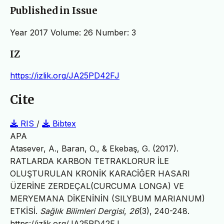
Published in Issue
Year 2017 Volume: 26 Number: 3
IZ
https://izlik.org/JA25PD42FJ
Cite
RIS
/
Bibtex
APA
Atasever, A., Baran, O., & Ekebaş, G. (2017).
RATLARDA KARBON TETRAKLORUR İLE
OLUŞTURULAN KRONİK KARACİĞER HASARI
ÜZERİNE ZERDEÇAL(CURCUMA LONGA) VE
MERYEMANA DİKENİNİN (SILYBUM MARIANUM)
ETKİSİ.
Sağlık Bilimleri Dergisi
,
26
(3), 240-248.
https://izlik.org/JA25PD42FJ