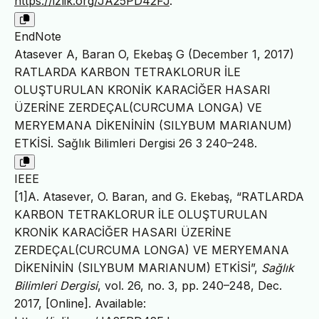
https://izlik.org/JA25PD42FJ
.
EndNote
Atasever A, Baran O, Ekebaş G (December 1, 2017)
RATLARDA KARBON TETRAKLORUR İLE
OLUŞTURULAN KRONİK KARACİĞER HASARI
ÜZERİNE ZERDEÇAL(CURCUMA LONGA) VE
MERYEMANA DİKENİNİN (SILYBUM MARIANUM)
ETKİSİ. Sağlık Bilimleri Dergisi 26 3 240–248.
IEEE
[1]A. Atasever, O. Baran, and G. Ekebaş, “RATLARDA
KARBON TETRAKLORUR İLE OLUŞTURULAN
KRONİK KARACİĞER HASARI ÜZERİNE
ZERDEÇAL(CURCUMA LONGA) VE MERYEMANA
DİKENİNİN (SILYBUM MARIANUM) ETKİSİ”,
Sağlık
Bilimleri Dergisi
, vol. 26, no. 3, pp. 240–248, Dec.
2017, [Online]. Available: