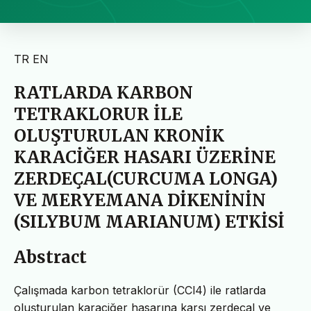
TR
EN
RATLARDA KARBON
TETRAKLORUR İLE
OLUŞTURULAN KRONİK
KARACİĞER HASARI ÜZERİNE
ZERDEÇAL(CURCUMA LONGA)
VE MERYEMANA DİKENİNİN
(SILYBUM MARIANUM) ETKİSİ
Abstract
Çalışmada karbon tetraklorür (CCl4) ile ratlarda
oluşturulan karaciğer hasarına karşı zerdeçal ve