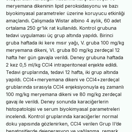
meryemana dikeninin lipid peroksidasyonu ve bazı
biyokimyasal parametreler üzerine koruyucu etkinliği
amaçlandı. Çalışmada Wistar albino 4 aylık, 60 adet
ortalama 250 gr’lık rat kullanıldı. Kontrol grubuna
tedavi uygulaması üç grup altında yapıldı. Birinci
gruba haftada iki kere mısır yağı, V. gruba 100 mg/kg
meryemana dikeni, VI. gruba 80 mg/kg zerdeçal 12
hafta her gün gavajla verildi. Deney grubuna haftada
2 kez 0,5 ml/kg CCl4 intraperitoneal enjekte edildi.
Tedavi gruplarında, tedavi 12 hafta, iki grup altında
yapıldı. CCl4+meryemana dikeni ve CCl4+zerdeçal
grublarında sırasıyla CCl4 enjeksiyonuyla eş zamanlı
100 mg/kg meryemana dikeni ve 80 mg/kg zerdeçal
gavaj ile verildi. Deney sonunda karaciğerlerin
histopatolojisi ve serum biyokimyasal parametreleri
incelendi. Kontrol gruplarında karaciğerler normal
doku yapısında gözlenirken, CCl4 verilen Grup II’de
hepatositlerde dejenerasyon ve yağlanma, remark