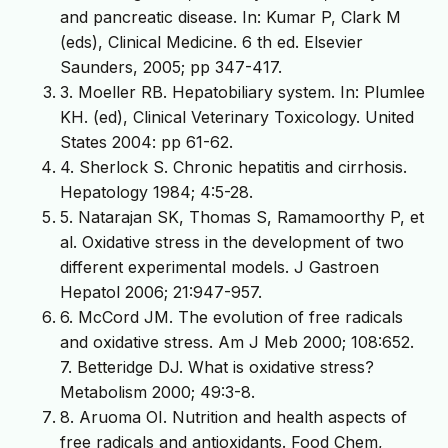
and pancreatic disease. In: Kumar P, Clark M
(eds), Clinical Medicine. 6 th ed. Elsevier
Saunders, 2005; pp 347-417.
3. Moeller RB. Hepatobiliary system. In: Plumlee
KH. (ed), Clinical Veterinary Toxicology. United
States 2004: pp 61-62.
4. Sherlock S. Chronic hepatitis and cirrhosis.
Hepatology 1984; 4:5-28.
5. Natarajan SK, Thomas S, Ramamoorthy P, et
al. Oxidative stress in the development of two
different experimental models. J Gastroen
Hepatol 2006; 21:947-957.
6. McCord JM. The evolution of free radicals
and oxidative stress. Am J Meb 2000; 108:652.
7. Betteridge DJ. What is oxidative stress?
Metabolism 2000; 49:3-8.
8. Aruoma OI. Nutrition and health aspects of
free radicals and antioxidants. Food Chem,