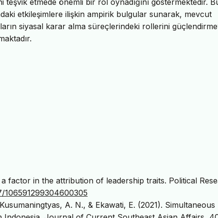
i teşvik etmede önemli bir rol oynadığını göstermektedir. B
ndaki etkileşimlere ilişkin ampirik bulgular sunarak, mevcut
ların siyasal karar alma süreçlerindeki rollerini güçlendirme
maktadır.
factor in the attribution of leadership traits. Political Res
1177/106591299304600305
., Kusumaningtyas, A. N., & Ekawati, E. (2021). Simultaneous
in Indonesia. Journal of Current Southeast Asian Affairs, 40