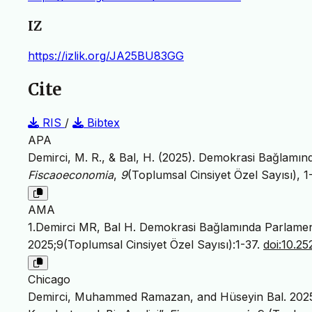
IZ
https://izlik.org/JA25BU83GG
Cite
RIS
/
Bibtex
APA
Demirci, M. R., & Bal, H. (2025). Demokrasi Bağlamında
Fiscaoeconomia
,
9
(Toplumsal Cinsiyet Özel Sayısı), 1
AMA
1.Demirci MR, Bal H. Demokrasi Bağlamında Parlamentol
2025;9(Toplumsal Cinsiyet Özel Sayısı):1-37.
doi:10.2
Chicago
Demirci, Muhammed Ramazan, and Hüseyin Bal. 2025.