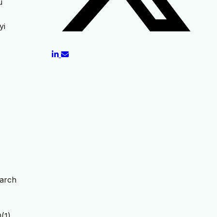
u
yi
earch
(1),