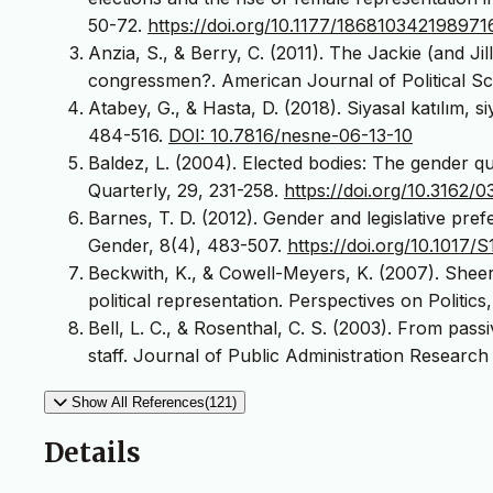
50-72.
https://doi.org/10.1177/186810342198971
Anzia, S., & Berry, C. (2011). The Jackie (and
congressmen?. American Journal of Political Sc
Atabey, G., & Hasta, D. (2018). Siyasal katılım, si
484-516.
DOI: 10.7816/nesne-06-13-10
Baldez, L. (2004). Elected bodies: The gender quo
Quarterly, 29, 231-258.
https://doi.org/10.3162
Barnes, T. D. (2012). Gender and legislative pre
Gender, 8(4), 483-507.
https://doi.org/10.1017
Beckwith, K., & Cowell-Meyers, K. (2007). Shee
political representation. Perspectives on Politics
Bell, L. C., & Rosenthal, C. S. (2003). From pas
staff. Journal of Public Administration Research
Show All References(121)
Details