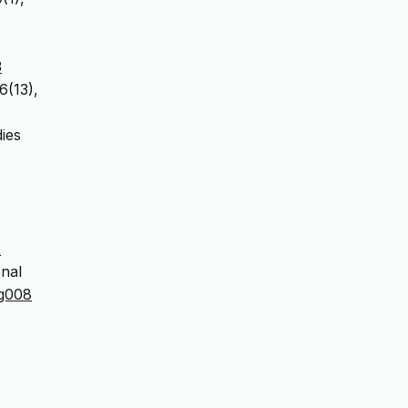
3
6(13),
dies
X
onal
ug008