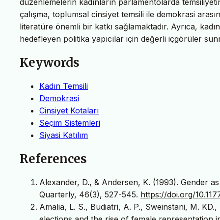
düzenlemelerin kadınların parlamentolarda temsiliyetin
çalışma, toplumsal cinsiyet temsili ile demokrasi arası
literatüre önemli bir katkı sağlamaktadır. Ayrıca, kadın
hedefleyen politika yapıcılar için değerli içgörüler sun
Keywords
Kadın Temsili
Demokrasi
Cinsiyet Kotaları
Seçim Sistemleri
Siyasi Katılım
References
Alexander, D., & Andersen, K. (1993). Gender as a 
Quarterly, 46(3), 527-545.
https://doi.org/10.
Amalia, L. S., Budiatri, A. P., Sweinstani, M. KD
elections and the rise of female representation 