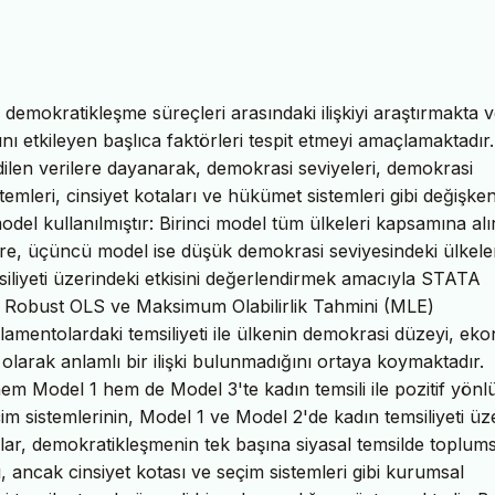
e demokratikleşme süreçleri arasındaki ilişkiyi araştırmakta 
ını etkileyen başlıca faktörleri tespit etmeyi amaçlamaktadır.
dilen verilere dayanarak, demokrasi seviyeleri, demokrasi
emleri, cinsiyet kotaları ve hükümet sistemleri gibi değişken
l kullanılmıştır: Birinci model tüm ülkeleri kapsamına alı
ere, üçüncü model ise düşük demokrasi seviyesindeki ülkele
iliyeti üzerindeki etkisini değerlendirmek amacıyla STATA
), Robust OLS ve Maksimum Olabilirlik Tahmini (MLE)
arlamentolardaki temsiliyeti ile ülkenin demokrasi düzeyi, ek
l olarak anlamlı bir ilişki bulunmadığını ortaya koymaktadır.
hem Model 1 hem de Model 3'te kadın temsili ile pozitif yönl
 seçim sistemlerinin, Model 1 ve Model 2'de kadın temsiliyeti ü
çlar, demokratikleşmenin tek başına siyasal temsilde toplums
ı, ancak cinsiyet kotası ve seçim sistemleri gibi kurumsal