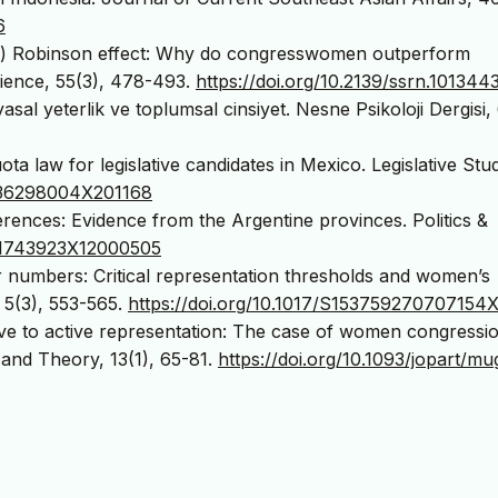
6
 Jill) Robinson effect: Why do congresswomen outperform
ience, 55(3), 478-493.
https://doi.org/10.2139/ssrn.101344
yasal yeterlik ve toplumsal cinsiyet. Nesne Psikoloji Dergisi, 
ta law for legislative candidates in Mexico. Legislative Stu
/036298004X201168
ferences: Evidence from the Argentine provinces. Politics &
/S1743923X12000505
r numbers: Critical representation thresholds and women’s
, 5(3), 553-565.
https://doi.org/10.1017/S153759270707154
sive to active representation: The case of women congressi
 and Theory, 13(1), 65-81.
https://doi.org/10.1093/jopart/m