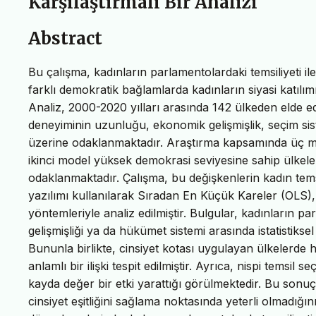
Karşılaştırmalı Bir Analizi
Abstract
Bu çalışma, kadınların parlamentolardaki temsiliyeti il
farklı demokratik bağlamlarda kadınların siyasi katılım
Analiz, 2000-2020 yılları arasında 142 ülkeden elde e
deneyiminin uzunluğu, ekonomik gelişmişlik, seçim sist
üzerine odaklanmaktadır. Araştırma kapsamında üç mode
ikinci model yüksek demokrasi seviyesine sahip ülkel
odaklanmaktadır. Çalışma, bu değişkenlerin kadın tems
yazılımı kullanılarak Sıradan En Küçük Kareler (OLS
yöntemleriyle analiz edilmiştir. Bulgular, kadınların p
gelişmişliği ya da hükümet sistemi arasında istatistikse
Bununla birlikte, cinsiyet kotası uygulayan ülkelerde 
anlamlı bir ilişki tespit edilmiştir. Ayrıca, nispi temsil
kayda değer bir etki yarattığı görülmektedir. Bu sonu
cinsiyet eşitliğini sağlama noktasında yeterli olmadığın