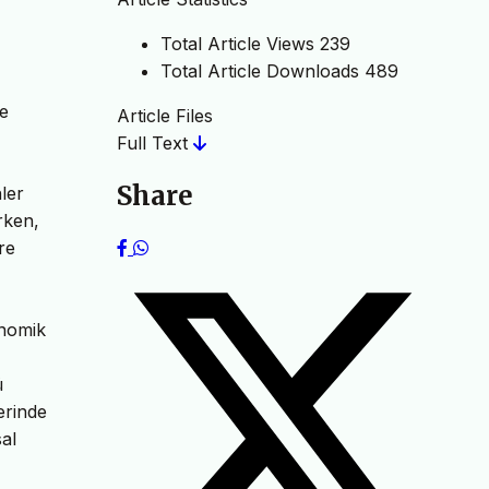
Total Article Views
239
Total Article Downloads
489
ve
Article Files
Full Text
Share
ler
rken,
re
onomik
ü
zerinde
al