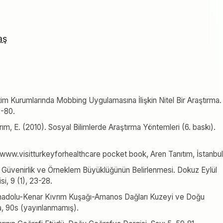
aş
itim Kurumlarında Mobbing Uygulamasına İlişkin Nitel Bir Araştırma.
2-80.
ırım, E. (2010). Sosyal Bilimlerde Araştırma Yöntemleri (6. baskı).
ı, www.visitturkeyforhealthcare pocket book, Aren Tanıtım, İstanbul
k, Güvenirlik ve Örneklem Büyüklüğünün Belirlenmesi. Dokuz Eylül
si, 9 (1), 23-28.
nadolu-Kenar Kıvrım Kuşağı-Amanos Dağları Kuzeyi ve Doğu
ara, 90s (yayınlanmamış).