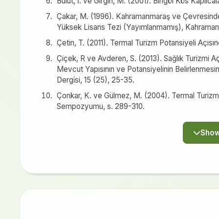
Bulut, İ. ve Girgin, M. (2001). Bingöl Kös Kaplıca
Çakar, M. (1996). Kahramanmaraş ve Çevresindeki Şi
Yüksek Lisans Tezi (Yayımlanmamış), Kahrama
Çetin, T. (2011). Termal Turizm Potansiyeli Açısın
Çiçek, R ve Avderen, S. (2013). Sağlık Turizmi A
Mevcut Yapısının ve Potansiyelinin Belirlenmesi
Dergi̇si, 15 (25), 25-35.
Çonkar, K. ve Gülmez, M. (2004). Termal Turizm 
Sempozyumu, s. 289-310.