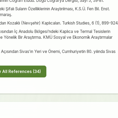
larının Coğrafi Etüdü. Doğu Coğrafya Dergisi, Sayı 5, 59‐81.
falı Suların Özelliklerinin Araştırılması, K.S.Ü. Fen Bil. Enst.
nmaraş.
dan Kozaklı (Nevşehir) Kaplıcaları. Turkish Studies, 6 (1), 899-924
çısından İç Anadolu Bölgesi’ndeki Kaplıca ve Termal Tesislerin
ne Yönelik Bir Araştırma. KMÜ Sosyal ve Ekonomi̇k Araştırmalar
Açısından Sivas’ın Yeri ve Önemi, Cumhuriyetin 80. yılında Sivas
Show All References (34)