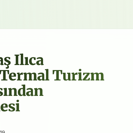
 Ilıca
n Termal Turizm
ısından
esi
19