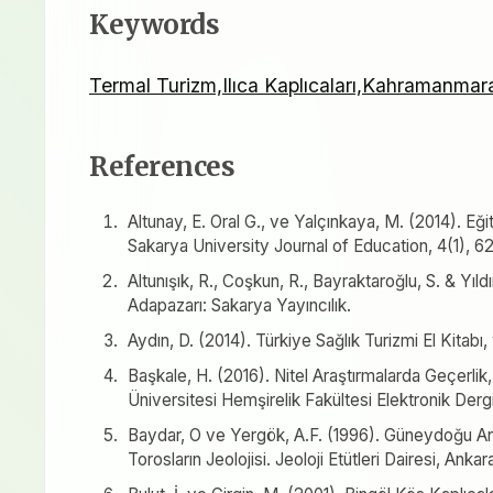
Keywords
Termal Turizm,Ilıca Kaplıcaları,Kahramanmar
References
Altunay, E. Oral G., ve Yalçınkaya, M. (2014). Eğ
Sakarya University Journal of Education, 4(1), 6
Altunışık, R., Coşkun, R., Bayraktaroğlu, S. & Yıld
Adapazarı: Sakarya Yayıncılık.
Aydın, D. (2014). Türkiye Sağlık Turizmi El Kitab
Başkale, H. (2016). Nitel Araştırmalarda Geçerli
Üniversitesi Hemşirelik Fakültesi Elektronik Dergi
Baydar, O ve Yergök, A.F. (1996). Güneydoğu A
Torosların Jeolojisi. Jeoloji Etütleri Dairesi, Ank