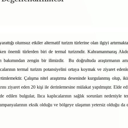
rattığı olumsuz etkiler alternatif turizm türlerine olan ilgiyi artırmakta
ereken önemli türlerden biri de termal turizmdir. Kahramanmaraş Akd
rı bakımından zengin bir ilimizdir.
Bu doğrultuda
araştırmanın am
calarının termal turizm potansiyelini ortaya koymak ve ziyaret edenle
betimlemektir. Çalışma nitel araştırma deseninde kurgulanmış olup, iki
ını ziyaret eden 20 kişi ile derinlemesine mülakat yapılmış
tır. Elde ed
de edilen bulgular, Ilıca kaplıcalarının sağlık sorunları nedeniyle te
kampanyalarının eksik olduğu ve bölgeye ulaşımın yetersiz olduğu da 