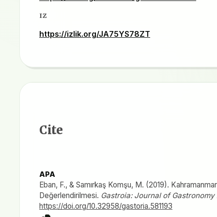
IZ
https://izlik.org/JA75YS78ZT
Cite
APA
Eban, F., & Samırkaş Komşu, M. (2019). Kahramanmaraş 
Değerlendirilmesi.
Gastroia: Journal of Gastronomy
https://doi.org/10.32958/gastoria.581193