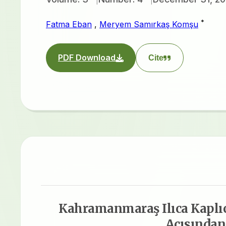
*
Fatma Eban
,
Meryem Samırkaş Komşu
PDF Download
Cite
Kahramanmaraş Ilıca Kaplıc
Açısından