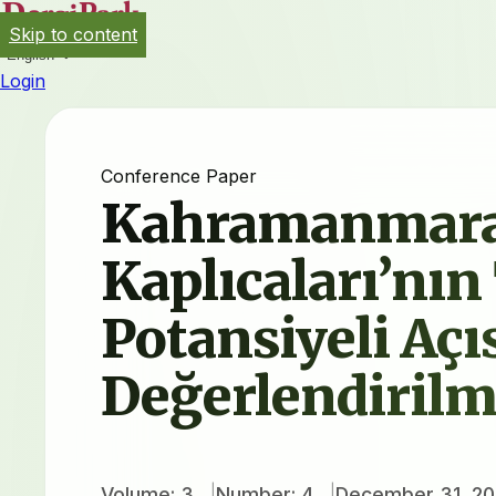
Skip to content
English
Login
Conference Paper
Kahramanmaraş
Kaplıcaları’nı
Potansiyeli Aç
Değerlendirilm
Volume: 3
Number: 4
December 31, 20