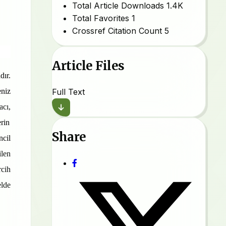
Total Article Downloads
1.4K
Total Favorites
1
Crossref Citation Count
5
Article Files
dır.
eniz
Full Text
acı,
rin
Share
ncil
ilen
rcih
elde