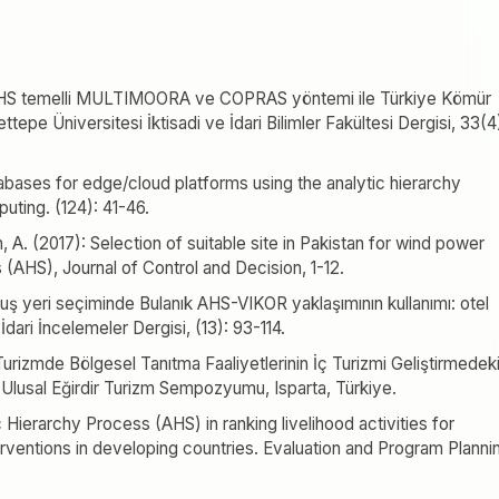
. AHS temelli MULTIMOORA ve COPRAS yöntemi ile Türkiye Kömür
epe Üniversitesi İktisadi ve İdari Bilimler Fakültesi Dergisi, 33(4
atabases for edge/cloud platforms using the analytic hierarchy
uting. (124): 41-46.
n, A. (2017): Selection of suitable site in Pakistan for wind power
s (AHS), Journal of Control and Decision, 1-12.
uluş yeri seçiminde Bulanık AHS-VIKOR yaklaşımının kullanımı: otel
İdari İncelemeler Dergisi, (13): 93-114.
urizmde Bölgesel Tanıtma Faaliyetlerinin İç Turizmi Geliştirmedek
2. Ulusal Eğirdir Turizm Sempozyumu, Isparta, Türkiye.
ic Hierarchy Process (AHS) in ranking livelihood activities for
erventions in developing countries. Evaluation and Program Planni