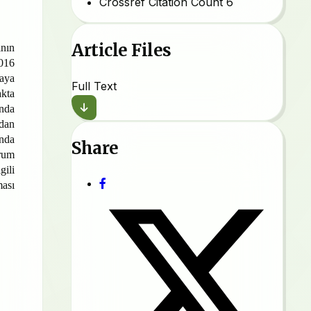
Crossref Citation Count
6
Article Files
ının
2016
maya
Full Text
akta
ında
udan
ında
Share
urum
gili
ması