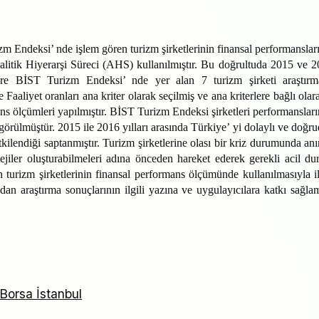
zm Endeksi’ nde işlem gören turizm şirketlerinin finansal performanslar
litik Hiyerarşi Süreci (AHS) kullanılmıştır. Bu doğrultuda 2015 ve 
üzere BİST Turizm Endeksi’ nde yer alan 7 turizm şirketi araştır
ve Faaliyet oranları ana kriter olarak seçilmiş ve ana kriterlere bağlı olar
ans ölçümleri yapılmıştır.
BİST Turizm Endeksi şirketleri performanslar
görülmüştür.
2015 ile 2016 yılları arasında Türkiye’ yi dolaylı ve doğr
tkilendiği saptanmıştır. Turizm şirketlerine olası bir kriz durumunda an
tejiler oluşturabilmeleri adına önceden hareket ederek gerekli acil d
 turizm şirketlerinin finansal performans ölçümünde kullanılmasıyla il
ıdan araştırma sonuçlarının ilgili yazına ve uygulayıcılara katkı sağla
Borsa İstanbul