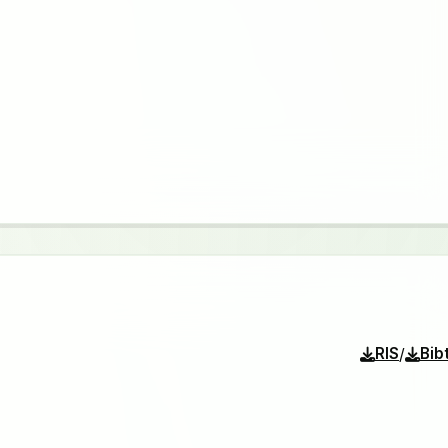
/
RIS
Bib