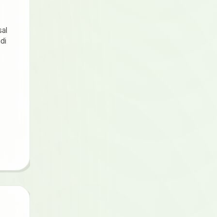
sal
di