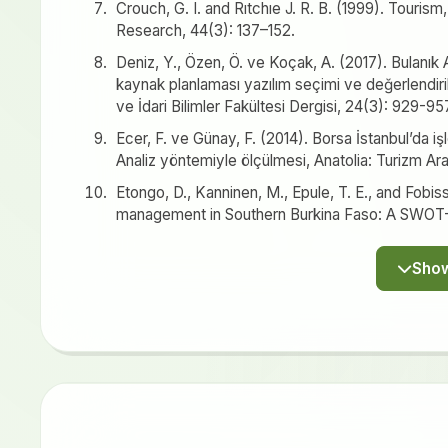
Crouch, G. I. and Rıtchıe J. R. B. (1999). Touris
Research, 44(3): 137–152.
Deniz, Y., Özen, Ö. ve Koçak, A. (2017). Bulanık 
kaynak planlaması yazılım seçimi ve değerlendiri
ve İdari Bilimler Fakültesi Dergisi, 24(3): 929-95
Ecer, F. ve Günay, F. (2014). Borsa İstanbul’da işl
Analiz yöntemiyle ölçülmesi, Anatolia: Turizm Araş
Etongo, D., Kanninen, M., Epule, T. E., and Fobis
management in Southern Burkina Faso: A SWOT-A