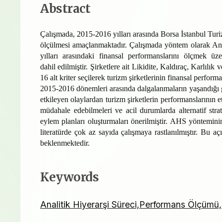
Abstract
Çalışmada, 2015-2016 yılları arasında Borsa İstanbul Turi
ölçülmesi amaçlanmaktadır. Çalışmada yöntem olarak Ana
yılları arasındaki finansal performanslarını ölçmek 
dahil
edilmiştir. Şirketlere ait Likidite, Kaldıraç, Karlılık 
16 alt kriter seçilerek turizm şirketlerinin finansal perform
2015-2016 dönemleri arasında dalgalanmaların yaşandığı 
etkileyen olaylardan turizm şirketlerin performanslarının e
müdahale edebilmeleri ve acil durumlarda alternatif stra
eylem planları oluşturmaları önerilmiştir. AHS yönteminin
literatürde çok az sayıda çalışmaya rastlanılmıştır. Bu aç
beklenmektedir.
Keywords
Analitik Hiyerarşi Süreci,Performans Ölçümü,