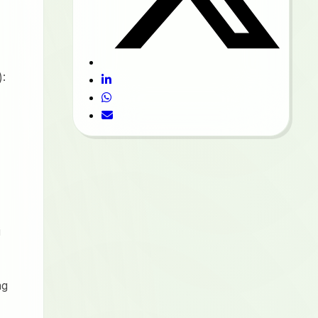
):
i
ng