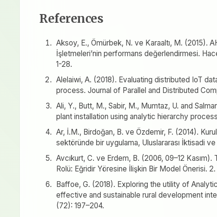
References
Aksoy, E., Ömürbek, N. ve Karaaltı, M. (2015)
İşletmeleri’nin performans değerlendirmesi. Hacett
1-28.
Alelaiwi, A. (2018). Evaluating distributed IoT d
process. Journal of Parallel and Distributed Comp
Ali, Y., Butt, M., Sabir, M., Mumtaz, U. and Salma
plant installation using analytic hierarchy proces
Ar, İ.M., Birdoğan, B. ve Özdemir, F. (2014). Kur
sektöründe bir uygulama, Uluslararası İktisadi ve 
Avcıkurt, C. ve Erdem, B. (2006, 09–12 Kasım). T
Rolü: Eğridir Yöresine İlişkin Bir Model Önerisi. 
Baffoe, G. (2018). Exploring the utility of Analyt
effective and sustainable rural development int
(72): 197–204.