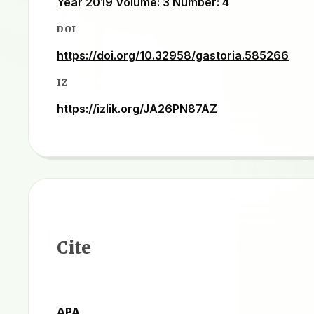
Year 2019 Volume: 3 Number: 4
DOI
https://doi.org/10.32958/gastoria.585266
IZ
https://izlik.org/JA26PN87AZ
Cite
APA