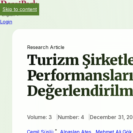
Skip to content
English
Login
Research Article
Turizm Şirketl
Performanslar
Değerlendirilm
Volume: 3
Number: 4
December 31, 20
*
Cemil Süslü
,
Alpaslan Ateş
,
Mehmet Ali Gök