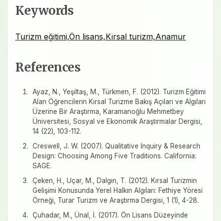
Keywords
Turizm eğitimi,Ön lisans,Kırsal turizm,Anamur
References
Ayaz, N., Yeşiltaş, M., Türkmen, F. (2012). Turizm Eğitimi
Alan Öğrencilerin Kırsal Turizme Bakış Açıları ve Algıları
Üzerine Bir Araştırma, Karamanoğlu Mehmetbey
Üniversitesi, Sosyal ve Ekonomik Araştırmalar Dergisi,
14 (22), 103-112.
Creswell, J. W. (2007). Qualitative Inquiry & Research
Design: Choosing Among Five Traditions. California:
SAGE.
Çeken, H., Uçar, M., Dalgın, T. (2012). Kırsal Turizmin
Gelişimi Konusunda Yerel Halkın Algıları: Fethiye Yöresi
Örneği, Turar Turizm ve Araştırma Dergisi, 1 (1), 4-28.
Çuhadar, M., Ünal, İ. (2017). Ön Lisans Düzeyinde