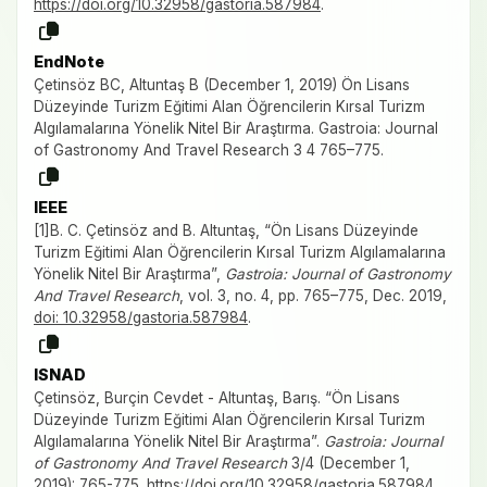
https://doi.org/10.32958/gastoria.587984
.
EndNote
Çetinsöz BC, Altuntaş B (December 1, 2019) Ön Lisans
Düzeyinde Turizm Eğitimi Alan Öğrencilerin Kırsal Turizm
Algılamalarına Yönelik Nitel Bir Araştırma. Gastroia: Journal
of Gastronomy And Travel Research 3 4 765–775.
IEEE
[1]B. C. Çetinsöz and B. Altuntaş, “Ön Lisans Düzeyinde
Turizm Eğitimi Alan Öğrencilerin Kırsal Turizm Algılamalarına
Yönelik Nitel Bir Araştırma”,
Gastroia: Journal of Gastronomy
And Travel Research
, vol. 3, no. 4, pp. 765–775, Dec. 2019,
doi: 10.32958/gastoria.587984
.
ISNAD
Çetinsöz, Burçin Cevdet - Altuntaş, Barış. “Ön Lisans
Düzeyinde Turizm Eğitimi Alan Öğrencilerin Kırsal Turizm
Algılamalarına Yönelik Nitel Bir Araştırma”.
Gastroia: Journal
of Gastronomy And Travel Research
3/4 (December 1,
2019): 765-775.
https://doi.org/10.32958/gastoria.587984
.