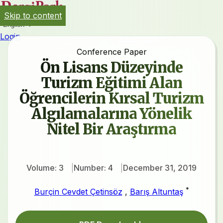
Skip to content
English
Login
Conference Paper
Ön Lisans Düzeyinde
Turizm Eğitimi Alan
Öğrencilerin Kırsal Turizm
Algılamalarına Yönelik
Nitel Bir Araştırma
Volume: 3
Number: 4
December 31, 2019
*
Burçin Cevdet Çetinsöz
,
Barış Altuntaş