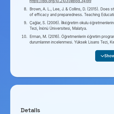
https://doi.org/10.21031/epod.34199
Brown, A. L., Lee, J. & Collins, D. (2015). Does
of efficacy and preparedness. Teaching Educati
Çağlar, S. (2006). İlköğretim okulu öğretmenlerinin 
Tezi, İnönü Üniversitesi, Malatya.
Erman, M. (2016). Öğretmenlerin öğretim programla
durumlarının incelenmesi. Yüksek Lisans Tezi, Kırı
Details