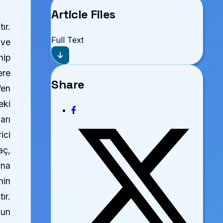
Article Files
ır.
Full Text
 ve
hip
ere
Share
fen
eki
arı
ici
aç,
ına
nin
ır.
gun