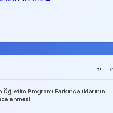
TR
E
in Öğretim Programı Farkındalıklarının
ncelenmesi