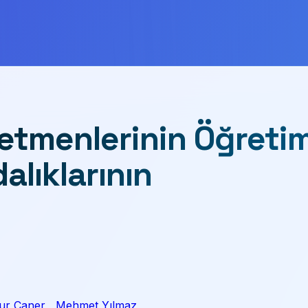
retmenlerinin Öğreti
alıklarının
ur Caner
,
Mehmet Yılmaz