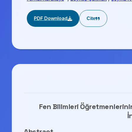
PDF Download
Cite
Fen Bilimleri Öğretmenlerin
İ
Abstract