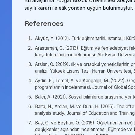
Bu araştırma Yozgat Bozok Üniversitesi Sosyal ve
sayılı kararı ile etik yönden uygun bulunmuştur.
References
Akyüz, Y. (2012). Türk eğitim tarihi. İstanbul: Kültü
Arastaman, G. (2013). Eğitim ve fen edebiyat fakü
karşı tutumlarının incelenmesi. Ahi Evran Üniversit
Arslan, O. (2019). İlk ve ortaokul yöneticilerinin p
analizi. Yüksek Lisans Tezi, Harran Üniversitesi, Ş
Aydın, E., Temel, A. ve Kangalgil, M. (2022). G
programlarının incelenmesi. Journal of Global Sp
Balcı, A. (2021). Sosyal bilimlerde araştırma yön
Balta, N., Arslan, M. ve Duru, H. (2015). The ef
analysis study. Journal of Education and Trainin
Baş, G. ve Beyhan, Ö. (2016). Öğretmenlerin eğit
değişkenler açısından incelenmesi. Eğitimde ve 