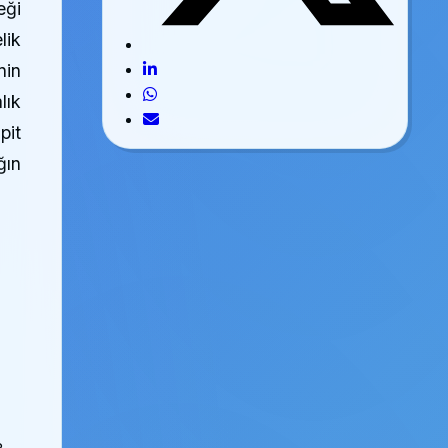
eği
lik
nin
lık
pit
ğın