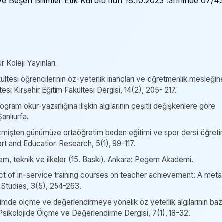
 Beşeri Bilimler Etik Kurulu’nun 18.10.2023 tarihinde 07/4
r Koleji Yayınları.
ltesi öğrencilerinin öz-yeterlik inançları ve öğretmenlik mesleğin
esi Kırşehir Eğitim Fakültesi Dergisi, 14(2), 205- 217.
rogram okur-yazarlığına ilişkin algılarının çeşitli değişkenlere göre
anlıurfa.
eçmişten günümüze ortaöğretim beden eğitimi ve spor dersi öğret
ort and Education Research, 5(1), 99-117.
tem, teknik ve ilkeler (15. Baskı). Ankara: Pegem Akademi.
fect of in-service training courses on teacher achievement: A meta
g Studies, 3(5), 254-263.
imde ölçme ve değerlendirmeye yönelik öz yeterlik algılarının baz
Psikolojide Ölçme ve Değerlendirme Dergisi, 7(1), 18-32.