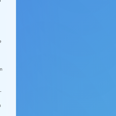
3
e
im
-
ı