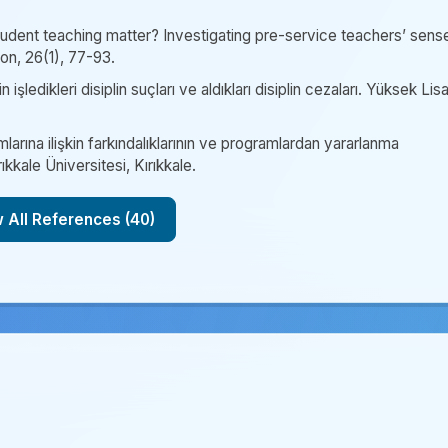
 student teaching matter? Investigating pre-service teachers’ sens
on, 26(1), 77-93.
işledikleri disiplin suçları ve aldıkları disiplin cezaları. Yüksek Lis
rına ilişkin farkındalıklarının ve programlardan yararlanma
kkale Üniversitesi, Kırıkkale.
Show All References (40)