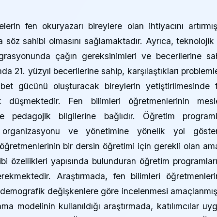
lerin fen okuryazarı bireylere olan ihtiyacını artırmışt
utta söz sahibi olmasını sağlamaktadır. Ayrıca, teknolojik
egrasyonunda çağın gereksinimleri ve becerilerine sa
a 21. yüzyıl becerilerine sahip, karşılaştıkları probleml
bet gücünü oluşturacak bireylerin yetiştirilmesinde 
k düşmektedir. Fen bilimleri öğretmenlerinin mesl
e pedagojik bilgilerine bağlıdır. Öğretim programl
n organizasyonu ve yönetimine yönelik yol göster
i öğretmenlerinin bir dersin öğretimi için gerekli olan am
gibi özellikleri yapısında bulunduran öğretim programlar
rekmektedir. Araştırmada, fen bilimleri öğretmenleri
n demografik değişkenlere göre incelenmesi amaçlanmışt
ama modelinin kullanıldığı araştırmada, katılımcılar uy