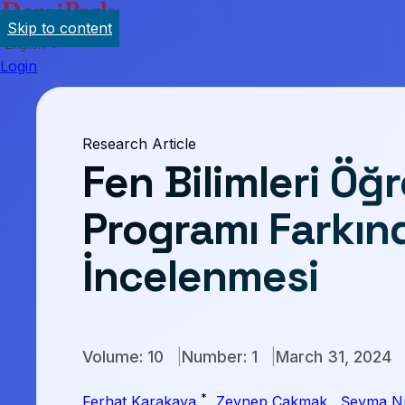
Skip to content
English
Login
Research Article
Fen Bilimleri Öğ
Programı Farkınd
İncelenmesi
Volume: 10
Number: 1
March 31, 2024
*
Ferhat Karakaya
,
Zeynep Çakmak
,
Şeyma N