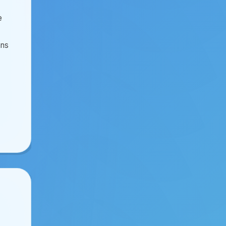
e
ans