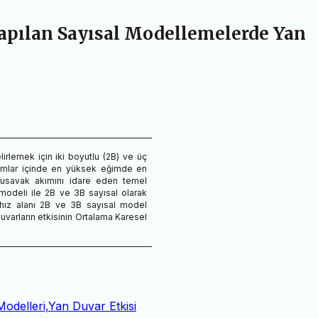
apılan Sayısal Modellemelerde Yan
irlemek için iki boyutlu (2B) ve üç
rumlar içinde en yüksek eğimde en
olusavak akımını idare eden temel
modeli ile 2B ve 3B sayısal olarak
 hız alanı 2B ve 3B sayısal model
 duvarların etkisinin Ortalama Karesel
delleri,Yan Duvar Etkisi