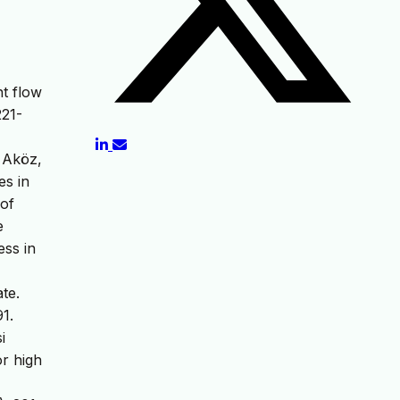
nt flow
221-
e Aköz,
es in
 of
e
ess in
te.
1.
i
or high