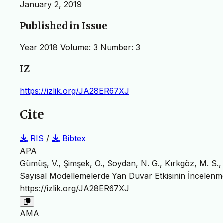
January 2, 2019
Published in Issue
Year 2018 Volume: 3 Number: 3
IZ
https://izlik.org/JA28ER67XJ
Cite
RIS
/
Bibtex
APA
Gümüş, V., Şimşek, O., Soydan, N. G., Kırkgöz, M. S.,
Sayısal Modellemelerde Yan Duvar Etkisinin İncelenm
https://izlik.org/JA28ER67XJ
AMA