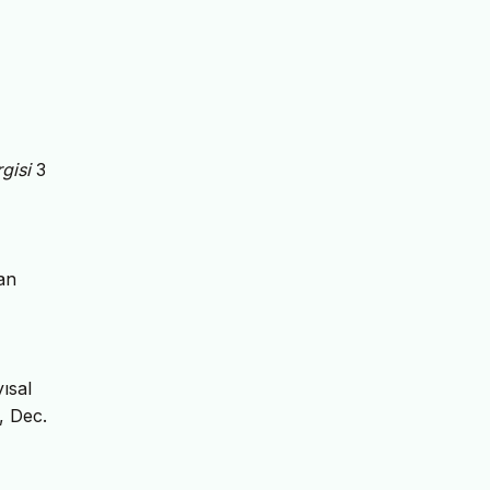
gisi
3
an
ısal
1, Dec.