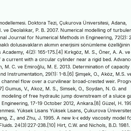
modellemesi. Doktora Tezi, Çukurova Üniversitesi, Adana,
 I. ve Deolalıkar, P. B. 2007. Numerical modelling of turbule
onal Journal for Numerical Methods in Engineering, 72(2): 
klı dolusavakların akımın enerjisini sönümleme özelliğinin
s Academy, 4(2): 165-175.[4] Kırkgöz, M. S., Öner, A. A. v
 a current with a circular cylinder near a rigid bed. Advanc
n, M. C. ve Emiroğlu, M. E. 2013. Determination of capacity
d Instrumentation, 29(1): 1-8.[6] Şimşek, O., Aköz, M.S. v
 channel flow over a curvilinear broad-crested weir. Progr
7] Gumus, V., Akoz, M. S., Simsek, O., Soydan, N. G. and
 modeling of free hydraulic jump downstream of a sluice ga
l Engineering, 17-19 October 2012, Ankara.[8] Güzel, H. 199
enmesi. Yüksek Lisans Yüksek Lisans, Çukurova Üniversites
ang, Z., and Zhu, J. 1995. A new k-ϵ eddy viscosity model f
ids. 24(3):227-238.[10] Hirt, C.W. and Nichols, B.D. 1981.