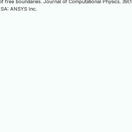
f free boundaries. Journal of Computational Physics. 39(1
USA: ANSYS Inc.