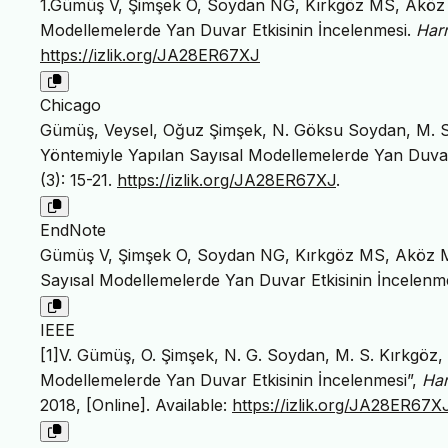
1.Gümüş V, Şimşek O, Soydan NG, Kırkgöz MS, Aköz M
Modellemelerde Yan Duvar Etkisinin İncelenmesi.
Harr
https://izlik.org/JA28ER67XJ
Chicago
Gümüş, Veysel, Oğuz Şimşek, N. Göksu Soydan, M. Sa
Yöntemiyle Yapılan Sayısal Modellemelerde Yan Duvar
(3): 15-21.
https://izlik.org/JA28ER67XJ
.
EndNote
Gümüş V, Şimşek O, Soydan NG, Kırkgöz MS, Aköz MS
Sayısal Modellemelerde Yan Duvar Etkisinin İncelenmes
IEEE
[1]V. Gümüş, O. Şimşek, N. G. Soydan, M. S. Kırkgöz,
Modellemelerde Yan Duvar Etkisinin İncelenmesi”,
Har
2018, [Online]. Available:
https://izlik.org/JA28ER67X