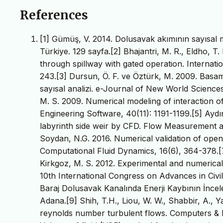
References
[1] Gümüş, V. 2014. Dolusavak akımının sayısal 
Türkiye. 129 sayfa.[2] Bhajantri, M. R., Eldho, T.
through spillway with gated operation. Internati
243.[3] Dursun, Ö. F. ve Öztürk, M. 2009. Basama
sayısal analizi. e-Journal of New World Science
M. S. 2009. Numerical modeling of interaction of
Engineering Software, 40(11): 1191-1199.[5] Aydı
labyrinth side weir by CFD. Flow Measurement an
Soydan, N.G. 2016. Numerical validation of open
Computational Fluid Dynamics, 16(6), 364-378.[
Kirkgoz, M. S. 2012. Experimental and numerical
10th International Congress on Advances in Civi
Baraj Dolusavak Kanalında Enerji Kaybının İncel
Adana.[9] Shih, T.H., Liou, W. W., Shabbir, A., Y
reynolds number turbulent flows. Computers & Flu