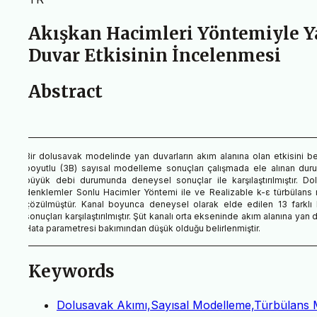
Akışkan Hacimleri Yöntemiyle Y
Duvar Etkisinin İncelenmesi
Abstract
Bir dolusavak modelinde yan duvarların akım alanına olan etkisini bel
boyutlu (3B) sayısal modelleme sonuçları çalışmada ele alınan du
büyük debi durumunda deneysel sonuçlar ile karşılaştırılmıştır. D
denklemler Sonlu Hacimler Yöntemi ile ve Realizable k-ε türbülans 
çözülmüştür. Kanal boyunca deneysel olarak elde edilen 13 farklı
sonuçları karşılaştırılmıştır. Şüt kanalı orta ekseninde akım alanına yan
Hata parametresi bakımından düşük olduğu belirlenmiştir.
Keywords
Dolusavak Akımı,Sayısal Modelleme,Türbülans Mo