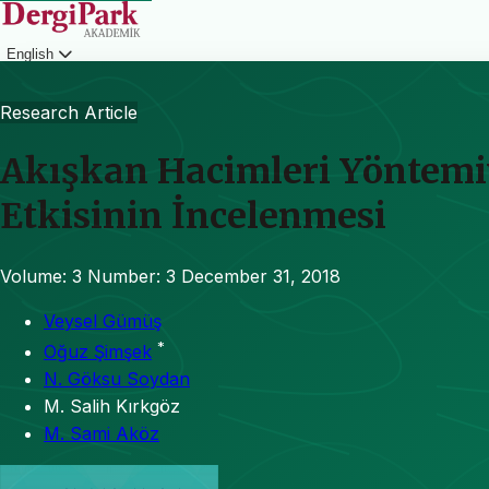
English
Login
Research Article
Akışkan Hacimleri Yöntemi
Etkisinin İncelenmesi
Volume: 3
Number: 3
December 31, 2018
Veysel Gümüş
*
Oğuz Şimşek
N. Göksu Soydan
M. Salih Kırkgöz
M. Sami Aköz