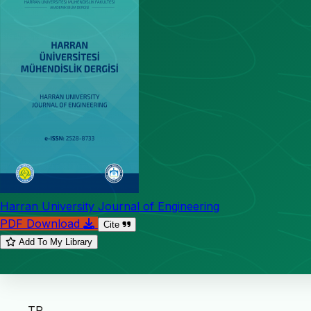
Harran University Journal of Engineering
PDF Download
Cite
Add To My Library
TR