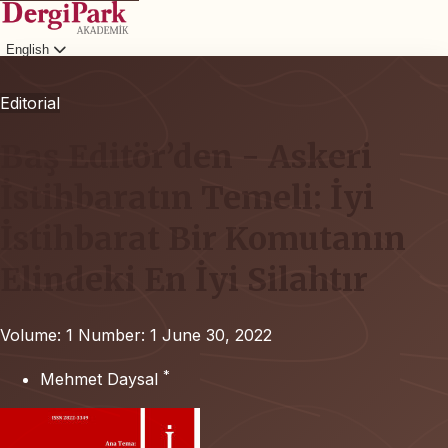
English
Login
Editorial
Baş Editör’den - Askeri
İstihbaratın Temeli: İyi
İstihbarat Bir Komutanın
Elindeki En İyi Silahtır
Volume: 1
Number: 1
June 30, 2022
*
Mehmet Daysal