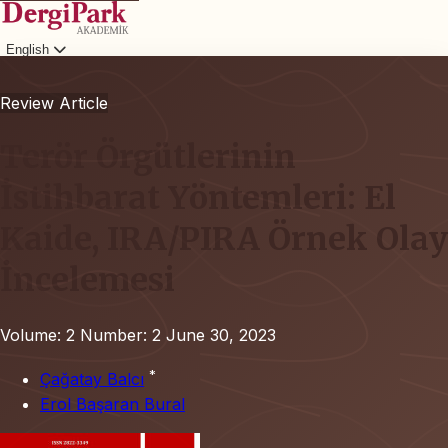
English
Login
Review Article
Terör Örgütlerinin
İstihbarat Yöntemleri: El
Kaide, IRA/PIRA Örnek Olay
İncelemesi
Volume: 2
Number: 2
June 30, 2023
*
Çağatay Balcı
Erol Başaran Bural