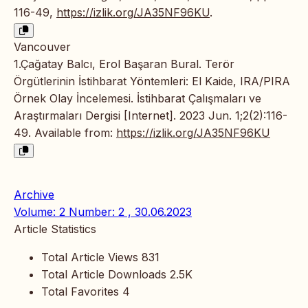
116-49,
https://izlik.org/JA35NF96KU
.
Vancouver
1.Çağatay Balcı, Erol Başaran Bural. Terör
Örgütlerinin İstihbarat Yöntemleri: El Kaide, IRA/PIRA
Örnek Olay İncelemesi. İstihbarat Çalışmaları ve
Araştırmaları Dergisi [Internet]. 2023 Jun. 1;2(2):116-
49. Available from:
https://izlik.org/JA35NF96KU
Archive
Volume: 2 Number: 2 , 30.06.2023
Article Statistics
Total Article Views
831
Total Article Downloads
2.5K
Total Favorites
4