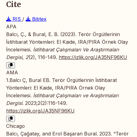
Cite
RIS
/
Bibtex
APA
Balcı, Ç., & Bural, E. B. (2023). Terör Örgütlerinin
İstihbarat Yöntemleri: El Kaide, IRA/PIRA Örnek Olay
İncelemesi.
İstihbarat Çalışmaları Ve Araştırmaları
Dergisi
,
2
(2), 116-149.
https://izlik.org/JA35NF96KU
AMA
1.Balcı Ç, Bural EB. Terör Örgütlerinin İstihbarat
Yöntemleri: El Kaide, IRA/PIRA Örnek Olay
İncelemesi.
İstihbarat Çalışmaları ve Araştırmaları
Dergisi
. 2023;2(2):116-149.
https://izlik.org/JA35NF96KU
Chicago
Balcı, Çağatay, and Erol Başaran Bural. 2023. “Terör