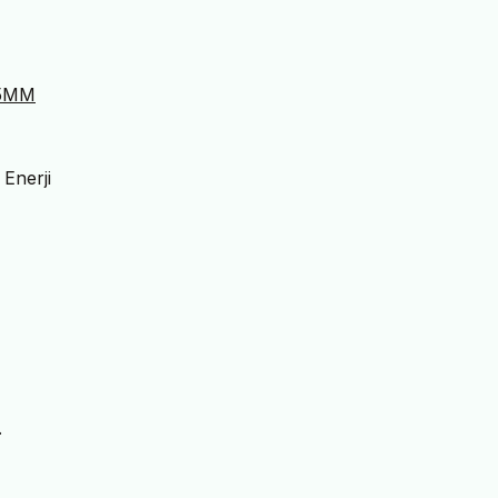
25MM
 Enerji
.