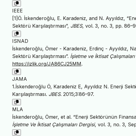
IEEE
[1]Ö. İskenderoğlu, E. Karadeniz, and N. Ayyıldız, “En
Sektörü Karşılaştırması”,
JBES
, vol. 3, no. 3, pp. 86–
ISNAD
İskenderoğlu, Ömer - Karadeniz, Erdinç - Ayyıldız, Na
Sektörü Karşılaştırması”.
İşletme ve İktisat Çalışmaları
https://izlik.org/JA86CJ25MM
.
JAMA
1.İskenderoğlu Ö, Karadeniz E, Ayyıldız N. Enerji Sek
Karşılaştırması.
JBES
. 2015;3:86–97.
MLA
İskenderoğlu, Ömer, et al. “Enerji Sektörünün Finansal
İşletme Ve İktisat Çalışmaları Dergisi
, vol. 3, no. 3, S