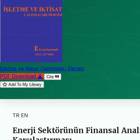
İşletme ve İktisat Çalışmaları Dergisi
PDF Download
Cite
Add To My Library
TR
EN
Enerji Sektörünün Finansal Anali