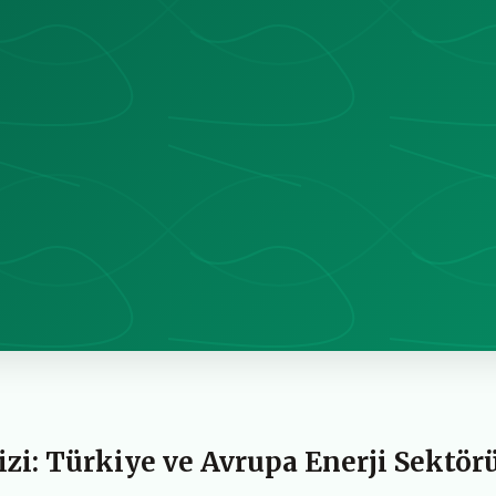
zi: Türkiye ve Avrupa Enerji Sektör