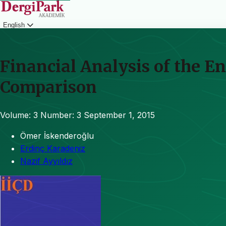
English
Login
Financial Analysis of the E
Comparison
Volume: 3
Number: 3
September 1, 2015
Ömer İskenderoğlu
Erdinç Karadeniz
Nazif Ayyıldız