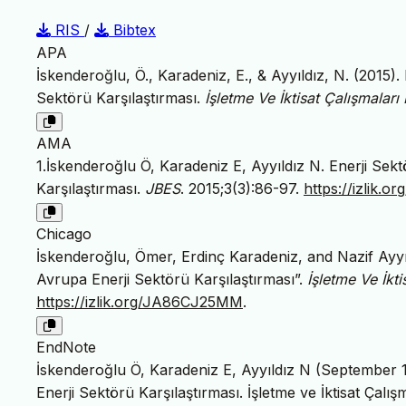
RIS
/
Bibtex
APA
İskenderoğlu, Ö., Karadeniz, E., & Ayyıldız, N. (2015)
Sektörü Karşılaştırması.
İşletme Ve İktisat Çalışmaları 
AMA
1.İskenderoğlu Ö, Karadeniz E, Ayyıldız N. Enerji Sek
Karşılaştırması.
JBES
. 2015;3(3):86-97.
https://izlik
Chicago
İskenderoğlu, Ömer, Erdinç Karadeniz, and Nazif Ayyıl
Avrupa Enerji Sektörü Karşılaştırması”.
İşletme Ve İkti
https://izlik.org/JA86CJ25MM
.
EndNote
İskenderoğlu Ö, Karadeniz E, Ayyıldız N (September 1
Enerji Sektörü Karşılaştırması. İşletme ve İktisat Çalış