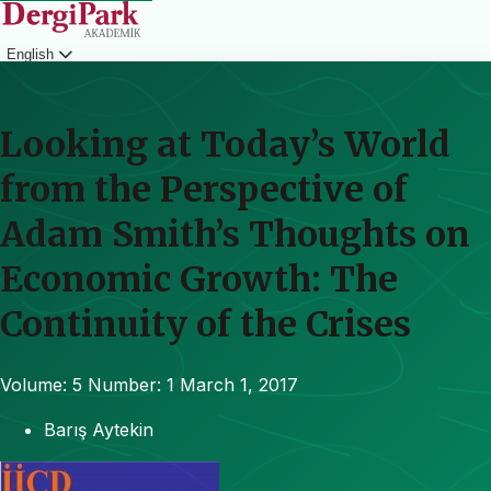
English
Login
Looking at Today’s World
from the Perspective of
Adam Smith’s Thoughts on
Economic Growth: The
Continuity of the Crises
Volume: 5
Number: 1
March 1, 2017
Barış Aytekin